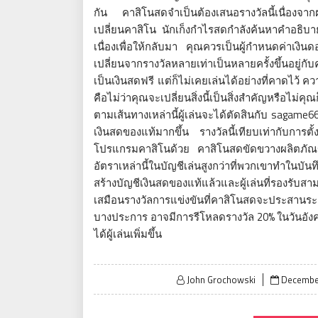
กัน คาสิโนสดจำเป็นต้องเสนอรางวัลนี้เนื่องจา
เปลี่ยนคาสิโน นักเก็งกำไรสดกำลังค้นหาคำอธิบาย
เนื่องเพื่อให้กลับมา คุณควรเป็นผู้กำหนดค่าเงินด
เปลี่ยนจากรางวัลหลายเท่าเป็นหลายครั้งขึ้นอยู่กั
เป็นเงินสดฟรี แต่ก็ไม่เคยเล่นได้อย่างที่คาดไว้ ค
คือไม่ว่าคุณจะเปลี่ยนสิ่งนี้เป็นสิ่งสำคัญหรือไม่
ตามเส้นทางเหล่านี้ผู้เล่นจะได้ตัดสินกับ sagame66 
เงินสดของแท้มากขึ้น รางวัลนี้เทียบเท่ากับการต
โปรแกรมคาสิโนด้วย คาสิโนสดขัดขวางผลิตภัณ
อัตราเหล่านี้ในบัญชีเล่นสูงกว่าที่พวกเขาทำในบัน
สร้างบัญชีเงินสดของแท้แล้วและผู้เล่นที่รองรับ
เสมือนรางวัลการแข่งขันที่คาสิโนสดจะประสานระดั
บางประการ อาจมีการรีโหลดรางวัล 20% ในวันอัง
ได้ผู้เล่นเพิ่มขึ้น
Posted
John Grochowski
December
on