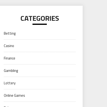
CATEGORIES
Betting
Casino
Finance
Gambling
Lottery
Online Games