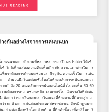
NUE READING
่างกันอย่างไรจากการเล่นบนบก
ดยเฉพาะอย่างยิ่งเกมที่หลากหลายของTexas Holder ได้เข้า
ที่เข้าใกล้เพื่อแสดงความคิดเห็นเกี่ยวกับความแตกต่างในการ
นซึ่งเราต้องการกำหนดช่วงเวลาปัจจุบัน ความเร็วในการเล่น
นบก จำนวนมือในแต่ละชั่วโมงในห้องคลับการพนันบนบกจะ
่สุดอาจต่ำถึง 20 เกมคลับการพนันออนไลน์ทั่วไปจะเห็น 50-60
ความต้องการความช่วยเหลือ เล่นเทอร์โบ เงินรางวัลที่สะสม
้อยกว่าของเงินกองกลางในขณะที่ห้องตามที่ดินจะสูงกว่า
ุ้มค่ากว่า ยกตัวอย่างเช่นสองประเทศสหราชอาณาจักรมีกฎหมาย
ย่างต่อเนื่องหรือโดยฝ่ายค้าน นี่คือคำชี้แจงที่คาสิโนคาริ