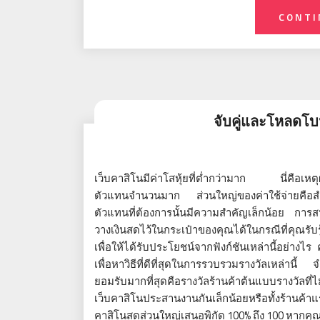
CONTI
จับคู่และโหลดโบนั
เว็บคาสิโนมีค่าโสหุ้ยที่ต่ำกว่ามาก นี่คือเหต
ตัวแทนจำนวนมาก ส่วนใหญ่ของค่าใช้จ่ายคือส
ตัวแทนที่ต้องการนั้นมีความสำคัญเล็กน้อย การสนับ
วางเงินสดไว้ในกระเป๋าของคุณได้ในกรณีที่คุณรับร
เพื่อให้ได้รับประโยชน์จากฟังก์ชันเหล่านี้อย่างไ
เพื่อหาวิธีที่ดีที่สุดในการรวบรวมรางวัลเหล่านี้ 
ยอมรับมากที่สุดคือรางวัลร้านค้าต้นแบบรางวัลที่
เว็บคาสิโนประสานงานกันเล็กน้อยหรือทั้งร้านค้า
คาสิโนสดส่วนใหญ่เสนอพิกัด 100% ถึง 100 หากคุณ