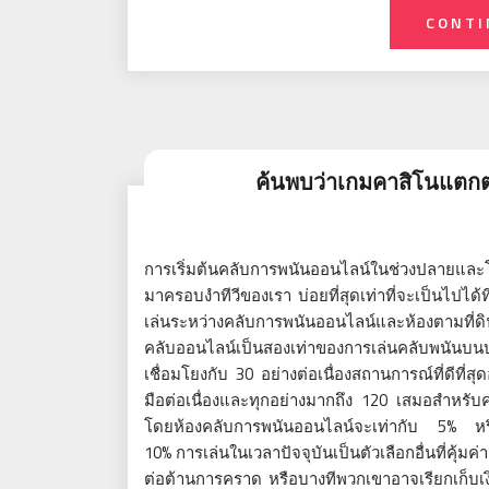
CONTI
ค้นพบว่าเกมคาสิโนแตกต
การเริ่มต้นคลับการพนันออนไลน์ในช่วงปลายและโ
มาครอบงำทีวีของเรา บ่อยที่สุดเท่าที่จะเป็นไปได้
เล่นระหว่างคลับการพนันออนไลน์และห้องตามที่ดิ
คลับออนไลน์เป็นสองเท่าของการเล่นคลับพนันบ
เชื่อมโยงกับ 30 อย่างต่อเนื่องสถานการณ์ที่ดีที
มือต่อเนื่องและทุกอย่างมากถึง 120 เสมอสำหรับ
โดยห้องคลับการพนันออนไลน์จะเท่ากับ 5% หรือน
10% การเล่นในเวลาปัจจุบันเป็นตัวเลือกอื่นที่ค
ต่อต้านการคราด หรือบางทีพวกเขาอาจเรียกเก็บเงินอ