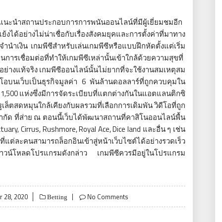
รแนะนำสถานประกอบการการพนันออนไลน์ที่มีผู้เยี่ยมชมอีก
ด้อย่างไม่น่าเชื่อกับเรื่องสังคมยุคและการตั้งค่าที่มาทาง
ำนำเงิน เกมพีซีสำหรับเล่นเกมพีซีหรือแบบฝึกหัดตั้งแต่เริ่ม
การเชื่อมต่อที่ทำให้เกมพีซีเหล่านั้นเข้าใกล้ด้วยความสุขที่
อย่างแท้จริง เกมพีซีออนไลน์นั้นไม่ยากที่จะใช้งานสมเหตุสม
อบนเว็บเป็นธุรกิจมูลค่า 6 พันล้านดอลลาร์ที่ถูกควบคุมใน
 1,500 แห่งซึ่งมีการจัดระเบียบที่แตกต่างกันในแอตแลนติกซิ
เล็ตสดหมุนใกล้เคียงกับผลรวมที่เลือกการเดิมพัน วิดีโอที่ถูก
จำกัด ที่ส่าย ณ ตอนนี้เว็บได้พัฒนาสถานที่คาสิโนออนไลน์พื้น
ary, Cirrus, Rushmore, Royal Ace, Dice land และอื่น ๆ เช่น
่แต่ละคนสามารถล็อกอินเข้าสู่หน้าเว็บไซต์ได้อย่างรวดเร็ว
าจะดาวน์โหลดโปรแกรมดังกล่าว เกมพีซีควรมีอยู่ในโปรแกรม
 28, 2020
No Comments
Betting