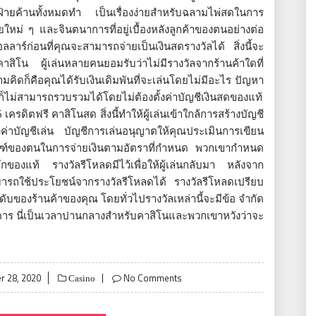
กฝ่ายค้านทั้งหมดทำ เป็นเรื่องง่ายสำหรับฉลามไพ่สดในการ
ใหม่ ๆ และจินตนาการที่อยู่เบื้องหลังลูกค้าของตนอย่างต่อ
อลลาร์ก่อนที่คุณจะสามารถจ่ายเป็นเงินสดรางวัลได้ สิ่งนี้จะ
บคาสิโน ผู้เล่นหลายคนยอมรับว่าไม่มีรางวัลจากร้านค้าใดที่
วามคิดก็คือคุณได้รับเงินเดิมพันที่จะเล่นโดยไม่มีอะไร ปัญหา
คุณก็ไม่สามารถรวบรวมได้โดยไม่ต้องตั้งค่าบัญชีเงินสดของแท้
เครดิตฟรี คาสิโนสด สิ่งนี้ทำให้ผู้เล่นเข้าใกล้การสร้างบัญชี
ั้งค่าบัญชีเล่น บัญชีการเล่นอนุญาตให้คุณประเมินการเขียน
ฑ์ของตนในการจ่ายเงินตามอัตราที่กำหนด พวกเขากำหนด
ทึกของแท้ รางวัลรีโหลดมีไว้เพื่อให้ผู้เล่นกลับมา หลังจาก
สามารถใช้ประโยชน์จากรางวัลรีโหลดได้ รางวัลรีโหลดเปรียบ
บของร้านค้าของคุณ โดยทั่วไปรางวัลเหล่านี้จะมีข้อ จำกัด
คาร นี่เป็นเวลาปานกลางสำหรับคาสิโนและพวกเขาหวังว่าจะ
 28, 2020
No Comments
Casino