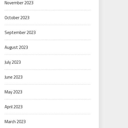
November 2023
October 2023
September 2023
August 2023
July 2023
June 2023
May 2023
April 2023
March 2023