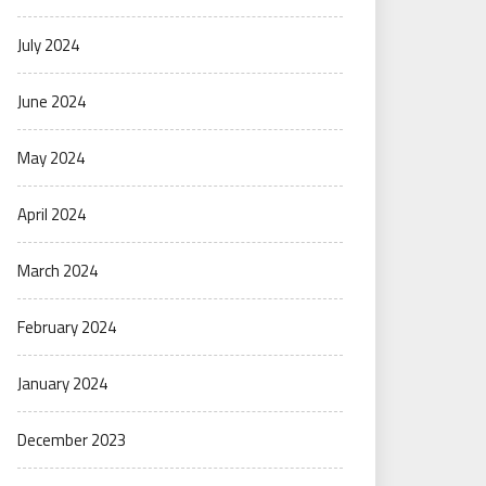
July 2024
June 2024
May 2024
April 2024
March 2024
February 2024
January 2024
December 2023