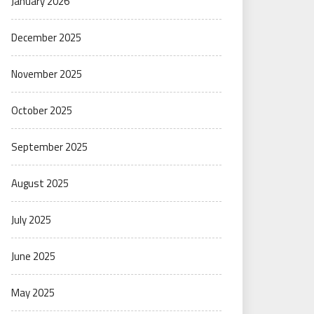
January 2026
December 2025
November 2025
October 2025
September 2025
August 2025
July 2025
June 2025
May 2025