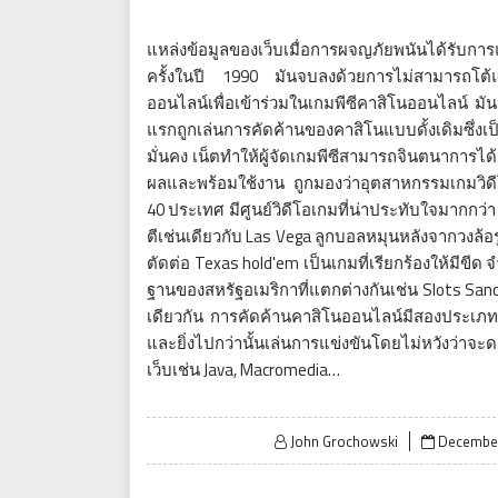
แหล่งข้อมูลของเว็บเมื่อการผจญภัยพนันได้รับกา
ครั้งในปี 1990 มันจบลงด้วยการไม่สามารถโต้แย้งไ
ออนไลน์เพื่อเข้าร่วมในเกมพีซีคาสิโนออนไลน์ มันจ
แรกถูกเล่นการคัดค้านของคาสิโนแบบดั้งเดิมซึ่งเป็น
มั่นคง เน็ตทำให้ผู้จัดเกมพีซีสามารถจินตนาการได้
ผลและพร้อมใช้งาน ถูกมองว่าอุตสาหกรรมเกมวิดีโ
40 ประเทศ มีศูนย์วิดีโอเกมที่น่าประทับใจมากกว่า
ตีเช่นเดียวกับ Las Vega ลูกบอลหมุนหลังจากวงล้อรู
ตัดต่อ Texas hold'em เป็นเกมที่เรียกร้องให้มีขีด 
ฐานของสหรัฐอเมริกาที่แตกต่างกันเช่น Slots Sanctu
เดียวกัน การคัดค้านคาสิโนออนไลน์มีสองประเภทที
และยิ่งไปกว่านั้นเล่นการแข่งขันโดยไม่หวังว่
เว็บเช่น Java, Macromedia…
Posted
John Grochowski
December
on