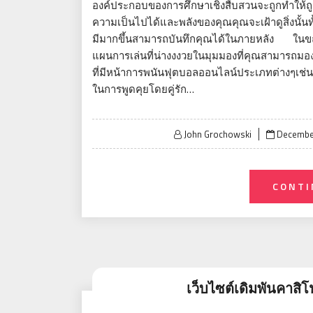
องค์ประกอบของการศึกษาเชิงสืบสวนจะถูกทำให้ถ
ความเป็นไปได้และพลังของคุณคุณจะเฝ้าดูสิ่งนั้
มีมากขึ้นสามารถบันทึกคุณได้ในภายหลัง ในขณะ
แผนการเล่นที่น่างงงวยในมุมมองที่คุณสามารถมองผ
ที่มีหน้าการพนันฟุตบอลออนไลน์ประเภทต่างๆเช่นเ
ในการพูดคุยโดยคู่รัก…
Posted
John Grochowski
December
on
CONTI
เว็บไซต์เดิมพันคาสิ