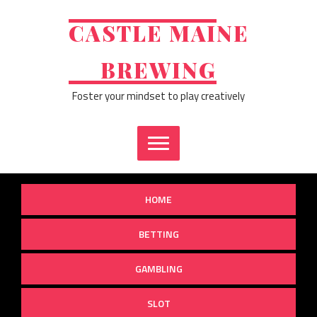
Skip
to
CASTLE MAINE
content
BREWING
Foster your mindset to play creatively
HOME
BETTING
GAMBLING
SLOT