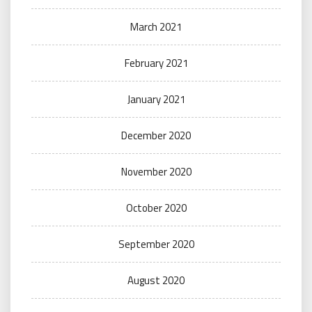
March 2021
February 2021
January 2021
December 2020
November 2020
October 2020
September 2020
August 2020