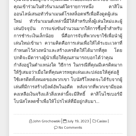
คุณเข้าร่วมในทัวร์นาเมนต์ใดรายการหนึ่ง คาสิโน
ออนไลน์เสนอทัวร์นาเมนต์โรลสล็อตฟรีเพื่อดึงดูดผู้เล่น
ใหม่ ทัวร์นาเมนต์เหล่านี้มีให้สำหรับทั้งผู้เล่นใหม่และผู้
เล่นปัจจุบัน การแข่งขันจำนวนมากให้การซื้อซ้ำสำหรับ
การชำระเงินเล็กน้อย นี่คือการจับที่พวกเขาใช้เพื่อนำผู้
เล่นใหม่เข้ามา ความคิดคือการเล่นเพื่อให้ได้ระยะเวลาที่
กำหนดไว้ล่วงหน้าและสร้างเครดิตให้ได้มากที่สุด โดย
ปกติจะมีตารางผู้นำเพื่อให้คุณสามารถบอกได้ว่าคุณ
กำลังอยู่ในตำแหน่งใด วิธีการ ในกรณีที่คุณมีเครดิตมาก
ให้รู้เสมอว่าเมื่อใดที่คุณควรหยุดเล่นและปล่อยให้คู่ต่อสู้
ใช้เครดิตทั้งหมดของพวกเขา โบนัสรีโหลดจะได้รับจากผู้
เล่นที่มีการสร้างบิลด์อัพในอดีต หลังจากที่พวกเขามียอด
คงเหลือเงินจริงแล้วสิ่งเหล่านี้จะมีสิทธิ์ คาสิโนไซเบอร์มี
โบนัสโหลดซ้ำเพื่อให้โปรไฟล์ที่มีอยู่กลับมา…
Posted
John Grochowski
July 19, 2023
Casino
on
No Comments