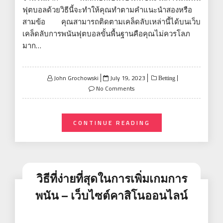
ฟุตบอลด้วยวิธีนี้จะทำให้คุณทำตามคำแนะนำสองหรือ
สามข้อ คุณสามารถติดตามเคล็ดลับเหล่านี้ได้บนเว็บ
เคล็ดลับการพนันฟุตบอลขั้นพื้นฐานคือคุณไม่ควรโลภ
มาก…
Posted
John Grochowski
July 19, 2023
Betting
on
No Comments
CONTINUE READING
วิธีที่ง่ายที่สุดในการเพิ่มเกมการ
พนัน – เว็บไซต์คาสิโนออนไลน์