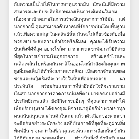
กับความเป็นไปได้ในการหาทุนจากมัน นักพนันที่มีความ
สามารถและมีประสิทธิภาพมองเห็นการเดิมพันในเกม
เนื่องจากเป้าหมายในการสร้างเงินทุนจากการใช้มัน แต่
นอกจากนี้ คุณสามารถค้นหาคนที่รักการพนันโดยพื้นฐาน
แล้วเพื่อความสนุกในผลลัพธ์นั้น มันจะไม่เกี่ยวข้องกับเมื่อ
พวกเขาประสบความสำเร็จหรือล้มลง คุณจะได้รับความ
บันเทิงที่ดีที่สุด อย่างไรก็ตาม หากพวกเขาพัฒนาวิธีที่ง่าย
ที่สุดในการเข้าร่วมในทุกรายการ สร้างผลกำไรและ
เพลิดเพลินไปพร้อมกัน คาสิโนออนไลน์กำลังผลิตคุณภาพ
สูงที่มองเห็นได้ทั่วทั้งสภาพแวดล้อม เนื่องจากจำนวนของ
ชายและหญิงเริ่มที่จะวางใจในนั้นเพื่อผ่อนคลาย น่า
ประทับใจ พร้อมกับแผนการที่น่าอึดอัดใจที่จะรวบรวม
เงินสด นอกจากการคาดการณ์ผลที่ตามมาของเกมอย่างมี
ประสิทธิภาพแล้ว ยังมีกิจกรรมอื่นๆ ที่คุณสามารถทำได้
เพื่อปรับปรุงรายได้ของคุณ พิจารณาคู่มือกีฬา พวกเขาทุก
คนสนับสนุนแนวส่วนตัวในเกม แม้ว่าตัวเลือกของพวกเขา
จะติดกันอย่างระมัดระวัง แต่ก็เป็นการดีที่สุดที่จะดูผ่านสิ่ง
พิมพ์อื่น ๆ จนกว่าในที่สุดคุณจะเห็นว่าการเลือกนั้นเข้ากัน
ได้ดีกับคุณอย่างยอดเยี่ยม ช่วงเป็นสิ่งที่เจ้ามือรับแทง