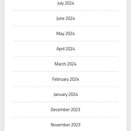
July 2024
June 2024
May 2024
April 2024
March 2024
February 2024
January 2024
December 2023
November 2023