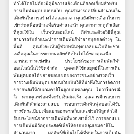
ทำได้โดยไม่ต้องมีคู่มือการแจ้งเตือนที่ยอดเยี่ยมสำหรับ
การเดิมพันฟุตบอลบนเว็บ คุณสามารถเปลี่ยนจำนวนเงิน
เดิมพันในการสร้างได้ตลอดเวลา คุณยังมีทางเลือกในการ
เข้าร่วมเพื่อนบ้านเพื่อรับคำแนะนำ คุณสามารถดูตัวเลือก
ที่คุณใช้ใน เว็บพนันออนไลน์ กีฬาและด้วยวิธีนี้คุณ
สามารถรับคำแนะนำการเดิมพันกีฬาจากบุคคลต่างๆ ใน
พื้นที่ คุณยังจะเห็นผู้ช่วยพนันฟุตบอลบนเว็บที่จะช่วย
เหลือคุณในการขยายผลลัพธ์ที่เป็นไปได้ของคุณเพื่อ
เอาชนะการแข่งขัน ประโยชน์ของการเดิมพันกีฬา
ออนไลน์นั้นไร้ขีดจำกัด บุคคลที่ใช้กลยุทธ์นี้ในการเดิม
พันฟุตบอลได้ขยายขอบเขตของการชนะอย่างรวดเร็ว
การวางเดิมพันฟุตบอลบนเว็บเป็นวิธีที่น่าทึ่งในการจัดการ
ขยายพลังให้กับเกมคาสิโนลูกบอลของคุณ ไม่ว่าในกรณี
ใด หากคุณพร้อมที่จะรับเงินสดจริง คุณควรมีกรอบการ
เดิมพันกีฬาสองสามแบบ กรอบการเดิมพันฟุตบอลได้รับ
การจัดระเบียบเพื่อแยกออกจากเว็บและช่วยให้ลูกค้าได้
รับประโยชน์จากการเดิมพันที่พวกเขาตั้งไว้ การออกแบบ
การเดิมพันมีวัตถุประสงค์เพื่อให้ครอบคลุมเกมคาสิโน
จำนวนมาก ผลลัพธ์ที่เป็นไปได้ที่ชนะในการเดิมพัน