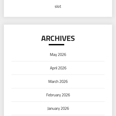
slot
ARCHIVES
May 2026
April 2026
March 2026
February 2026
January 2026