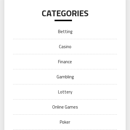
CATEGORIES
Betting
Casino
Finance
Gambling
Lottery
Online Games
Poker