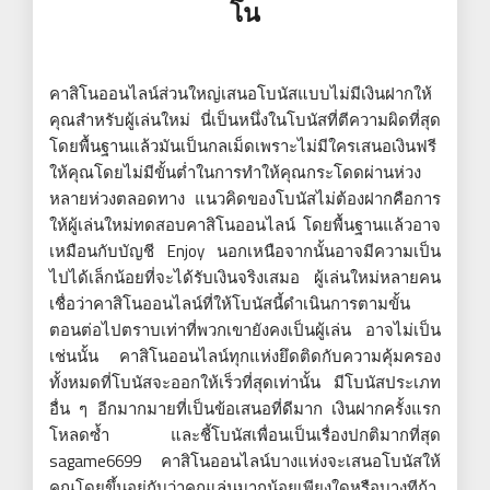
โน
คาสิโนออนไลน์ส่วนใหญ่เสนอโบนัสแบบไม่มีเงินฝากให้
คุณสำหรับผู้เล่นใหม่ นี่เป็นหนึ่งในโบนัสที่ตีความผิดที่สุด
โดยพื้นฐานแล้วมันเป็นกลเม็ดเพราะไม่มีใครเสนอเงินฟรี
ให้คุณโดยไม่มีขั้นต่ำในการทำให้คุณกระโดดผ่านห่วง
หลายห่วงตลอดทาง แนวคิดของโบนัสไม่ต้องฝากคือการ
ให้ผู้เล่นใหม่ทดสอบคาสิโนออนไลน์ โดยพื้นฐานแล้วอาจ
เหมือนกับบัญชี Enjoy นอกเหนือจากนั้นอาจมีความเป็น
ไปได้เล็กน้อยที่จะได้รับเงินจริงเสมอ ผู้เล่นใหม่หลายคน
เชื่อว่าคาสิโนออนไลน์ที่ให้โบนัสนี้ดำเนินการตามขั้น
ตอนต่อไปตราบเท่าที่พวกเขายังคงเป็นผู้เล่น อาจไม่เป็น
เช่นนั้น คาสิโนออนไลน์ทุกแห่งยึดติดกับความคุ้มครอง
ทั้งหมดที่โบนัสจะออกให้เร็วที่สุดเท่านั้น มีโบนัสประเภท
อื่น ๆ อีกมากมายที่เป็นข้อเสนอที่ดีมาก เงินฝากครั้งแรก
โหลดซ้ำ และชี้โบนัสเพื่อนเป็นเรื่องปกติมากที่สุด
sagame6699 คาสิโนออนไลน์บางแห่งจะเสนอโบนัสให้
คุณโดยขึ้นอยู่กับว่าคุณเล่นมากน้อยเพียงใดหรือบางทีถ้า