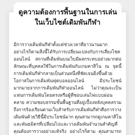
ดูความต้องการพื้นฐานในการเล่น
ในเว็บไซต์เดิมพันกีฬา
มีการวางเดิมพันกีฬาตั้งแต่ช่วงเวลาที่ยาวนานมาก
อย่างไรก็ตามสิ่งนี้ได้รับการเปลี่ยนแปลงกับการเสี่ยงโชค
ออนไลน์ สถานที่เดิมพันบนเว็บมีผลกระทบอย่างมากต่อ
ลักษณะที่บุคคลใช้ในการเดิมพันกับเกมคาสิโน ณ จุดนี้
การเดิมพันกีฬากลายเป็นส่วนหนึ่งที่ชัดเจนยิ่งขึ้นด้วย
โอกาสในการเดิมพันฟุตบอลออนไลน์ มีประโยชน์
มากมายจากการเดิมพันกีฬาออนไลน์ ไม่ว่าคุณจะเป็น
แฟนการเดิมพันโดยตรงหรือผู้ที่ชอบเล่นไพ่แบบผ่อน
คลาย ความชอบธรรมขั้นพื้นฐานที่อยู่เบื้องหลังบุคคลรวม
ถึงการร้องเรียนตามเว็บสำหรับการเดิมพันกีฬาคือการวาง
เดิมพันด้วยวิธีนี้มีประโยชน์มาก คุณสามารถดูเกมคาสิโน
และพันธมิตรที่เปลี่ยนไปและวางเดิมพันจำนวนสำคัญที่
คุณต้องการวางอย่างแท้จริง อย่างไรก็ตาม คุณสามารถ