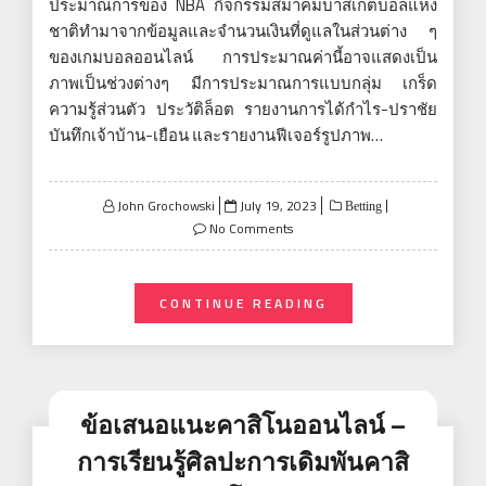
ประมาณการของ NBA กิจกรรมสมาคมบาสเก็ตบอลแห่ง
ชาติทำมาจากข้อมูลและจำนวนเงินที่ดูแลในส่วนต่าง ๆ
ของเกมบอลออนไลน์ การประมาณค่านี้อาจแสดงเป็น
ภาพเป็นช่วงต่างๆ มีการประมาณการแบบกลุ่ม เกร็ด
ความรู้ส่วนตัว ประวัติล็อต รายงานการได้กำไร-ปราชัย
บันทึกเจ้าบ้าน-เยือน และรายงานฟีเจอร์รูปภาพ…
Posted
John Grochowski
July 19, 2023
Betting
on
No Comments
CONTINUE READING
ข้อเสนอแนะคาสิโนออนไลน์ –
การเรียนรู้ศิลปะการเดิมพันคาสิ