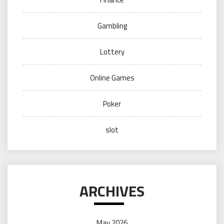
Gambling
Lottery
Online Games
Poker
slot
ARCHIVES
May 2026