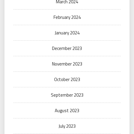
March 2024
February 2024
January 2024
December 2023
November 2023
October 2023
September 2023
August 2023
July 2023