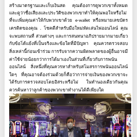
สร้างมาตรฐานและเก็บเงินสด
คุณต้องการดูพวกเขาทั้งหมด
และดูว่าชื่อเสียงและประวัติของพวกเขาทำให้คุณพอใจหรือไม่
ที่จะเพิ่มคุณค่าให้กับพวกเขาด้วย
หรือหมายเลขบัตร
e-wallet
เครดิตของคุณ
โชคดีสำหรับมือใหม่หัดเล่นไพ่ออนไลน์
คุณ
.
จะพบสถานที่
ส่วนต่างๆ
และการสนทนาอภิปรายมากมายเกี่ยว
กับข้อโต้แย้งที่เป็นจริงและข้อใดที่มีปัญหา
คุณควรตรวจสอบ
สิ่งเหล่านี้ก่อนเข้าร่วม
การรับจากความผิดพลาดของผู้อื่นอาจมี
ค่าใช้จ่ายน้อยกว่าการได้มาเองในส่วนที่เกี่ยวกับการพนัน
ออนไลน์
สิ่งหนึ่งที่คุณควรหาสำหรับสโมสรการพนันออนไลน์
ใดๆ
ที่คุณอาจต้องร่วมด้วยก็คือว่าการจ่ายเงินของพวกเขาจะ
ได้รับการตรวจสอบโดยอิสระหรือไม่
ในทำนองเดียวกันคุณ
ควรค้นหาว่าลูกค้าของพวกเขาทำงานได้ดีเพียงใด