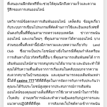
ที่เสนอเกมฝึกหัดฟรีที่จะช่วยให้คุณนึกถึงความเร็วและความ
รู้สึกของการเล่นออนไลน์
บทวิจารณ์ข้อตกลงการเดิมพันออนไลน์
เคล็ดลับ
ข้อมูลเกี่ยว
กับระบบการเขียนโปรแกรมที่คัดค้านการใช้และอินเทอร์เฟซที่
มั่นคงกับพื้นที่ที่คุณสามารถตรวจสอบเทคนิค
ข่าวการพนัน
ออนไลน์
และเกมใหม่ๆ
ที่คุณสามารถหาได้ทางออนไลน์
บาง
ส่วนของพื้นที่เหล่านี้ยังมีภาพรวมและบทความเกี่ยวกับ
Land
ซึ่งอาจเป็นประโยชน์อย่างยิ่งในกรณีที่คุณกำลังเตรียม
Club
การเดินทางไปเวกัสหรือที่อื่น
ๆ
ที่คุณสามารถเดิมพันสดได้
การ
เดิมพันออนไลน์สามารถสนุกสนานได้มากมาย
และมันจะทำให้
คุณได้รับความตื่นเต้นจากการเริ่มเล่นในคลับบนบกจากความ
สะดวกสบายในบ้านของคุณ
และคุณสามารถลองเดิมพันเหล่า
casino 777
นี้ได้ที่
วิธีที่ดีที่สุดในการจัดการกับการรับประกันว่า
คุณจะได้รับประโยชน์สูงสุดจากประสบการณ์การเดิมพัน
ออนไลน์ของคุณอย่างเต็มที่คือการใช้เวลาล่วงหน้าในการวิจัย
เว็บคลับ
อ่านบทวิจารณ์และทำความคุ้นเคยกับกฎจราจรและ
แนวทางปฏิบัติที่ดีที่สุด
การสังเกตเว็บไซต์ทางเข้าการพนัน