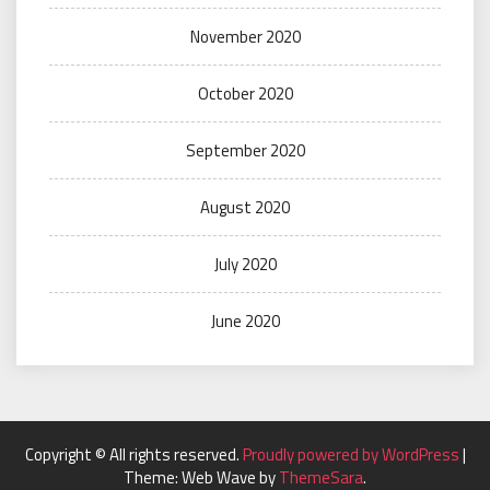
November 2020
October 2020
September 2020
August 2020
July 2020
June 2020
Copyright © All rights reserved.
Proudly powered by WordPress
|
Theme: Web Wave by
ThemeSara
.