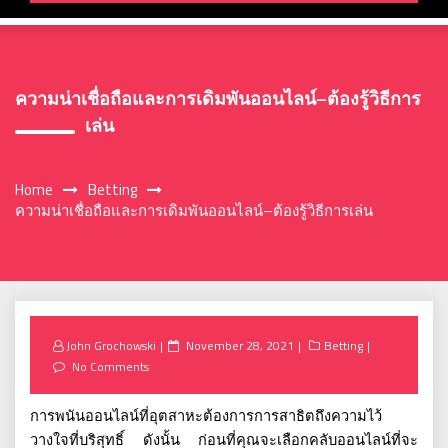
ความน่าเชื่อถือและการเดิมพันออนไลน์–ต้องรู้วิธีการ
เล่น
Home
Betting
ความน่าเชื่อถือและการเดิมพันออนไลน์–ต้องรู้วิธีการเล่น
Posted
John Grochowski
November 28, 2021
Betting
on
No Comments
การพนันออนไลน์ที่อุตสาหะต้องการการสาธิตถึงความไว้
วางใจที่บริสุทธิ์
ดังนั้น
ก่อนที่คุณจะเลือกคลับออนไลน์ที่จะ