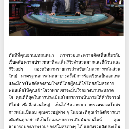
ทันทีที่คุณอ่านบทสนทนา
ภาพรวมและความคิดเห็นเกี่ยวกับ
เว็บคลับ
ความปรารถนาที่จะเห็นรีวิวจำนวนมากและถี่ถ้วน
และ
รีวิวแย่ๆ
สองหรือสามรายการสำหรับสโมสรการพนันส่วน
ใหญ่
มาตรฐานการสนทนาบางครั้งมีการร้องเรียนเป็นเอกเทศ
และมีการโพสต์สองสามโพสต์โดยผู้คนที่ใช้โดยสโมสรการ
พนันเพื่อให้คุณเข้าใจว่าพวกเขาจะมั่นใจอย่างน่าประหลาด
ใจ
คุณดีที่สุดในการประเมินสโมสรการพนันภายใต้คำวิจารณ์
ที่ไม่น่าเชื่อถือส่วนใหญ่
เห็นได้ชัดว่าหากภาพรวมของสโมสร
การพนันเป็นลบ
คุณควรอยู่ห่าง
ๆ
ในขณะที่คุณกำลังพิจารณา
เดิมพันทุกอย่างที่เป็นโดเมนของการเดิมพันออนไลน์
คุณ
สามารถมองภาพรวมของสโมสรต่างๆ
ได้
แต่ยังรวมถึงประเด็น