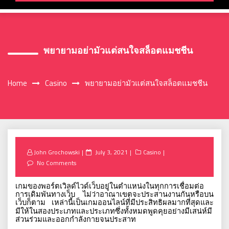
พยายามอย่ามัวแต่สนใจสล็อตแมชชีน
Home
Casino
พยายามอย่ามัวแต่สนใจสล็อตแมชชีน
Posted
John Grochowski
July 3, 2021
Casino
on
No Comments
เกมของพอร์ตเวิลด์ไวด์เว็บอยู่ในตำแหน่งในทุกการเชื่อมต่อ
การเดิมพันทางเว็บ
ไม่ว่าอาณาเขตจะประสานงานกันหรือบน
เว็บก็ตาม
เหล่านี้เป็นเกมออนไลน์ที่มีประสิทธิผลมากที่สุดและ
มีให้ในสองประเภทและประเภทซึ่งทั้งหมดพูดคุยอย่างมีเสน่ห์มี
ส่วนร่วมและออกกำลังกายจนประสาท