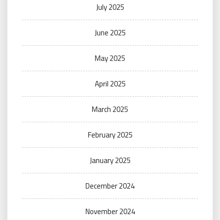
July 2025
June 2025
May 2025
April 2025
March 2025
February 2025
January 2025
December 2024
November 2024