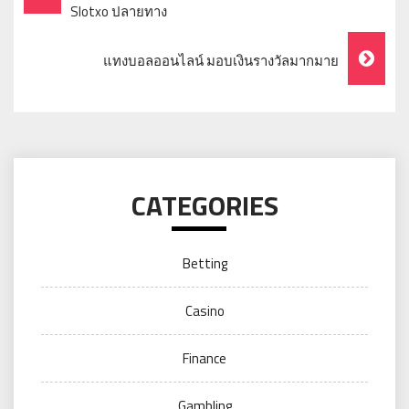
Navigation
Slotxo ปลายทาง
แทงบอลออนไลน์ มอบเงินรางวัลมากมาย
CATEGORIES
Betting
Casino
Finance
Gambling