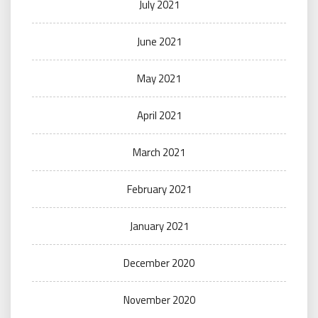
July 2021
June 2021
May 2021
April 2021
March 2021
February 2021
January 2021
December 2020
November 2020