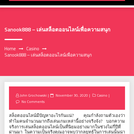
Sanook888 – เล่นสล็อตออนไลน์เพื่อความสนุก
Home
Casino
Sanook888 – เล่นสล็อตออนไลน์เพื่อความสนุก
Posted
John Grochowski
November 30, 2020
Casino
on
No Comments
สล็อตออนไลน์มีปัญหาอะไรกันแน่
คุณกำลังถามตัวเองว่า
?
ทำไมคนจำนวนมากถึงเล่นเกมเหล่านี้อย่างจริงจัง
บอกความ
?
จริงการเล่นสล็อตออนไลน์เป็นที่นิยมอย่างมากในช่วงไม่กี่ปีที่
ผ่านมา
ในความเป็นจริงคุณอาจพบว่ากลยุทธ์ในการเล่นนั้นน่า