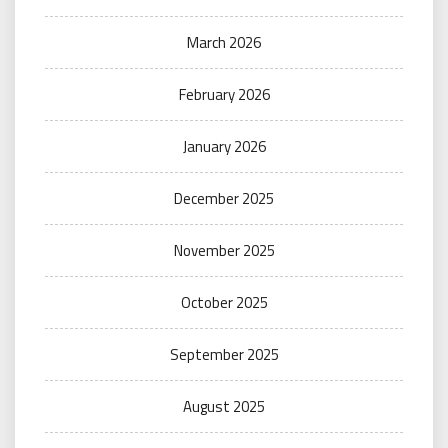
March 2026
February 2026
January 2026
December 2025
November 2025
October 2025
September 2025
August 2025