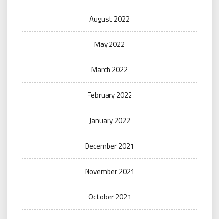
August 2022
May 2022
March 2022
February 2022
January 2022
December 2021
November 2021
October 2021