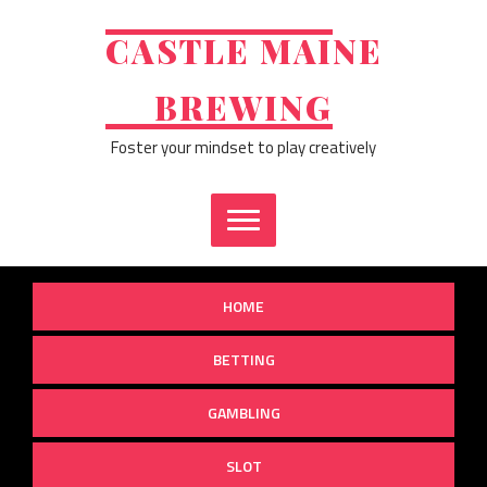
Skip
to
CASTLE MAINE
content
BREWING
Foster your mindset to play creatively
HOME
BETTING
GAMBLING
SLOT