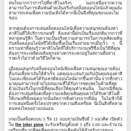
สนใจมากกว่าการไปที่คาสิโนจริงๆ
นอกเหนือจากความ
สามารถในการเดิมพันด้วยเงินจริงกับสล็อตออนไลน์แล้วคุณยัง
สามารถเล่นเพื่อความบันเทิงได้หากนี่เป็นสิ่งที่คุณชอบและไม่
ชอบ
หากคุณต้องการเล่นสล็อตออนไลน์เพื่อความสนุกคุณต้องหา
คาสิโนที่ให้บริการเกมฟรี
สิ่งเหล่านี้มักเป็นเรื่องปกติมากกว่าที่
หลายคนรู้สึก
ในความเป็นจริงความสามารถในการเพลิดเพลิน
กับสล็อตออนไลน์ฟรีได้เพิ่มขึ้นเป็นเรื่องง่ายมากเมื่อเร็ว
ๆ
นี้
ตราบเท่าที่คุณรู้ว่าคาสิโนใดที่ให้บริการเกมฟรีซึ่งเป็นวิธีที่คุณ
ต้องการจะเพลิดเพลินทุกอย่างควรจะตกอยู่ในสถานที่อย่าง
รวดเร็วไม่ว่าด้วยวิธีใดก็ตาม
เมื่อคุณสนุกกับสล็อตออนไลน์เพียงเพื่อความสนุกคุณอาจต้อง
ดิ้นรนเพื่อหาเงินให้สำเร็จ
แต่คุณจะเล่นร่วมกับเงินทุนของคาสิ
โนและเพียงแค่ได้รับเครดิตออนไลน์มากขึ้นเท่านั้น
จากที่กล่าว
มาคุณสามารถย้ายไปเล่นเกมที่ได้รับการชดเชยในท้ายที่สุด
ด้วยเงินจริงในกรณีที่คุณเลือกให้คุณทำเช่นนั้น
ในกรณีที่คุณ
ต้องการเล่นสล็อตเพื่อความเพลิดเพลินคุณควรได้รับคาสิโนที่
ให้เกมฟรีทั้งหมดจากนั้นจัดการสิ่งต่างๆจากที่นั่น
ในไม่ช้าก็มี
การเล่นหนึ่งครั้งโดยปราศจากความตึงเครียด
นี่เป็นสิ่งที่หลาย
คนหลงไหลอย่างแน่นอน
เกมเป็นสล็อตแบบ
รีล
แบบจ่ายเงินซึ่งมี
แนวคิด
เปิดตัว
5
15
7
ใน
จะรับเหรียญตั้งแต่
ถึง
และจำนวน
the joker game
1 ¢
1.00
เหรียญที่มากที่สุดที่คุณสามารถเดิมพันได้สำหรับการหมุน