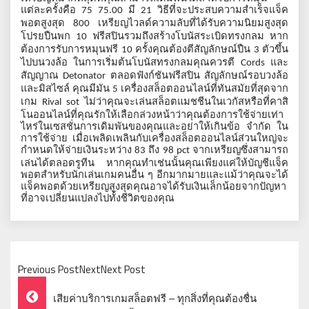
แต่ละครั้งคือ
มี
วิธีที่จะประสบความสำเร็จแจ็ค
75 75.00
21
พอตสูงสุด
เหรียญไวลด์ความลับที่ได้รับความนิยมสูงสุด
800
โปรยปืนพก
ฟรีสปินรวมถึงสร้างโบนัสระเบิดทรงกลม
หาก
10
ต้องการรับการหมุนฟรี
ครั้งคุณต้องตีสัญลักษณ์ปืน
ตัวขึ้น
10
3
ไปบนวงล้อ
ในการเริ่มต้นโบนัสทรงกลมคุณควรตี
และ
Cords
สัญญาณ
ตลอดฟังก์ชันฟรีสปิน
สัญลักษณ์รอบวงล้อ
Detonator
และมิสไซล์
คุณมีมัน
เครื่องสล็อตออนไลน์ที่ทันสมัยที่สุดจาก
5
เกม
ไม่ว่าคุณจะเล่นสล็อตแมชชีนในเวกัสหรือที่คาสิ
Rival sot
โนออนไลน์ที่คุณรักให้เลือกล่วงหน้าว่าคุณต้องการใช้จ่ายเท่า
ไหร่ในเซสชั่นการเดิมพันของคุณและอย่าให้เกินข้อ
จำกัด
ใน
การใช้จ่าย
เมื่อเพลิดเพลินกับเครื่องสล็อตออนไลน์ส่วนใหญ่จะ
กำหนดให้จ่ายเงินระหว่าง
ถึง
จากเหรียญซึ่งสามารถ
83
98 pct
เล่นได้ตลอดรูทีน
หากคุณทำเช่นนั้นคุณเพียงแค่ให้บัญชีแจ็ค
พอตสำหรับนักเล่นเกมคนอื่น
ๆ
อีกมากมายและแม้ว่าคุณจะได้
แจ็คพอตด้วยเหรียญสูงสุดคุณอาจได้รับเงินเล็กน้อยจากปัญหา
ที่อาจเปลี่ยนแปลงไปทั้งชีวิตของคุณ
Previous PostNextNext Post
Post
เสียค่าบริการเกมสล็อตฟรี – ทุกสิ่งที่คุณต้องชื่น