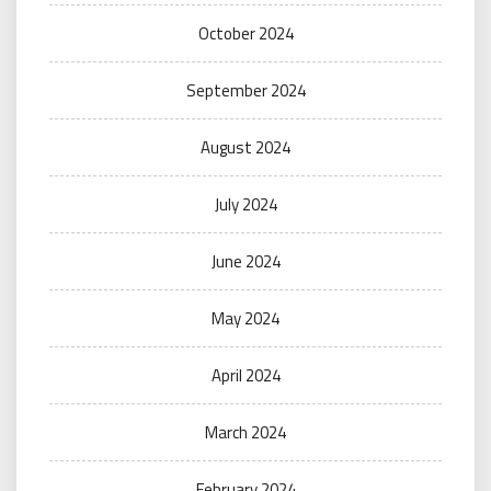
October 2024
September 2024
August 2024
July 2024
June 2024
May 2024
April 2024
March 2024
February 2024