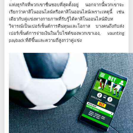
แห่งธุรกิจที่พวกเขาชื่นชอบที่สุดตั้งอยู่ นอกจากนี้พวกเขาจะ
เรียกว่าคาสิโนออนไลน์หรือคาสิโนออนไลน์เพราะเหตุนี้ เช่น
เดียวกับคู่แข่งทางกายภาพที่รับรู้ได้คาสิโนออนไลน์มีบท
วิจารณ์เป็นเปอร์เซ็นต์การคืนทุนและโอกาส บางคนถึงกับส่ง
เปอร์เซ็นต์การจ่ายเงินในเว็บไซต์ของพวกเขาเอง, vaunting
payback ที่ดีขึ้นและความถี่สูงกว่าคู่แข่ง