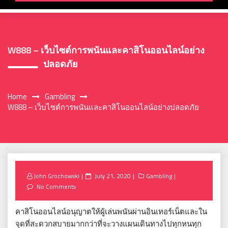
W888 – เว็บไซต์การพนันและคาสิโนออนไลน์อย่าง
ปลอดภัย
Home
Gambling
W888 – เว็บไซต์การพนันและคาสิโนออนไลน์อย่างปลอดภัย
Posted
John Grochowski
July 21, 2020
Gambling
on
No Comments
คาสิโนออนไลน์อนุญาตให้ผู้เล่นพนันผ่านอินเทอร์เน็ตและใน
จุดที่สะดวกสบายมากกว่าที่จะวางแผนเดินทางไปทุกหนทุก