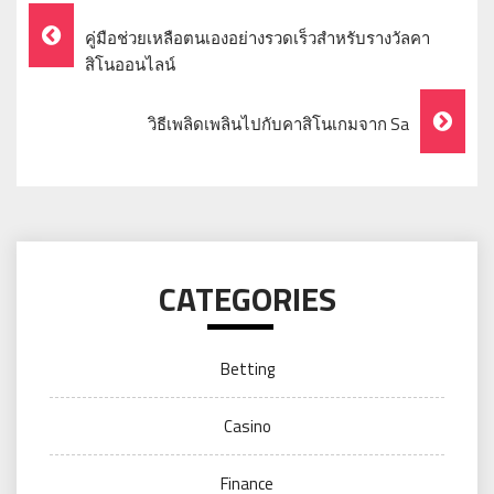
Post
คู่มือช่วยเหลือตนเองอย่างรวดเร็วสำหรับรางวัลคา
Navigation
สิโนออนไลน์
วิธีเพลิดเพลินไปกับคาสิโนเกมจาก Sa
CATEGORIES
Betting
Casino
Finance