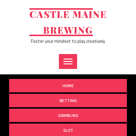
Skip
to
CASTLE MAINE
content
BREWING
Foster your mindset to play creatively
HOME
BETTING
GAMBLING
SLOT