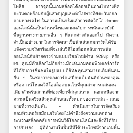
โพลิส จากจุดนั้นเกมสล็อตได้ออกเดินทางไปทางทิศ
ตะวันตกพร้อมกับผู้แสวงบุญและต่อไปทางทิศตะวันออก
ตามทางรถไฟ ในความเป็นจริงแล้วการตัดวิดีโอ domino
ออนไลน์นั้นเป็นส่วนหนึ่งของเกมคลับการพนันและยังมี
พื้นฐานทางกายภาพอื่น ๆ ที่แตกต่างกันออกไป มีความ
จำเป็นอย่างมากในการพัฒนาเว็บนักเล่นเกมการ์ดได้รับ
แจ้งความจริงพร้อมที่จะเล่นวิดีโอสล็อตคลับการพนัน
ออนไลน์กับฝ่ายตรงข้ามแบบเรียลไทม์ผ่าน 928vip หรือ
IRC คุณมีตัวเลือกไม่กี่อย่างเมื่อเล่นเกมคอมพิวเตอร์การ์ด
ที่ได้รับการชื่นชมในรูปแบบดิจิทัล คุณสามารถเดิมพันคน
อื่น ๆ ในช่องว่างของการ์ดเสมือนเดิมพันที่บ้านของคุณ
หรือดาวน์โหลดวิดีโอสล็อตบนเว็บที่คุณสามารถเล่นคน
เดียวสำหรับสถานที่ท่องเที่ยวที่สนุกสนาน นอกเหนือจาก
ความเป็นจริงแล้วคุณลักษณะทั้งหมดของการเล่น - เสนอ
ขายทิ้งวางเดิมพัน - ดำเนินการในการจัดเรียง
คอมพิวเตอร์เสมือนจริงโดยไม่คำนึงถึงความแตกต่าง
ระหว่างสล็อตคลับการพนันวิดีโอออนไลน์และสิ่งที่ได้รับ
การรับรอง ผู้ที่ทำงานในพื้นที่ที่ใช้ประโยชน์จากเกมพื้น