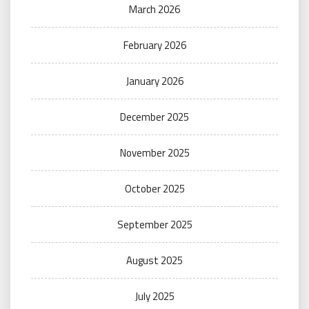
March 2026
February 2026
January 2026
December 2025
November 2025
October 2025
September 2025
August 2025
July 2025