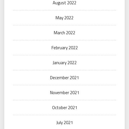
August 2022
May 2022
March 2022
February 2022
January 2022
December 2021
November 2021
October 2021
July 2021