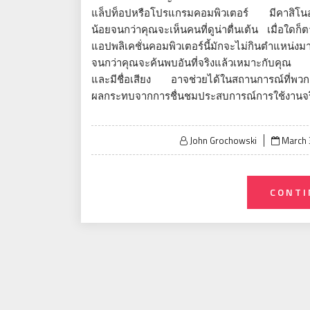
แล็ปท็อปหรือโปรแกรมคอมพิวเตอร์ มีคาสิโนออน
น้อยจนกว่าคุณจะเห็นคนที่ดูน่าตื่นเต้น เมื่อใดก็ต
แอปพลิเคชั่นคอมพิวเตอร์นี้มักจะไม่กินตำแหน่งมา
จนกว่าคุณจะค้นพบอันที่จริงแล้วเหมาะกับคุณ ตร
และมีชื่อเสียง อาจช่วยได้ในสถานการณ์ที่พวกเข
ผลกระทบจากการชื่นชมประสบการณ์การใช้งานจริงที
Posted
John Grochowski
March 
on
CONTI