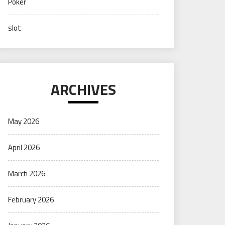
Poker
slot
ARCHIVES
May 2026
April 2026
March 2026
February 2026