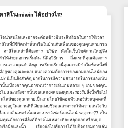
์คาสิโนImiwin ได้อย่างไร?
พอใจน่าสนใจและอาจจะค่อนข้างมีประสิทธิผลในการใช้เวลา
ที่มีชีวิตเท่านั้นหรือในบ้านกับเพื่อนของคุณคุณสามารถ
 คาสิโนเหล่านี้ต้องการ บริษัท ดังนั้นเว็บไซต์ส่วนใหญ่จึง
ห้ง่ายต่อการเริ่มต้น นี่คือวิธีการ สิ่งแรกที่คุณต้องการ
รณาว่าคุณกำลังดูการเรียบเรียงนี้คุณอาจมีข้อใดข้อหนึ่งที่
ีที่มีอยู่ของคุณจะตอบสนองความต้องการของเกมออนไลน์ของ
่? นี่เป็นสิ่งสำคัญมากในการมีความสามารถในการมองเห็น
กว่านั้นเนื่องจากคุณอาจพบว่าการเล่นเกมหลาย ๆ เกมของคุณ
ือไม่และหลังจากนั้นจอแสดงผลของคุณจะรองรับสิ่งนี้หรือไม่
อนไลน์ของคุณกลายเป็นเกมโดยใช้คอมพิวเตอร์ส่วนบุคคลที่
อาจอยู่ในสถานที่ที่เงียบสงบซึ่งคุณสามารถให้ความสนใจกับ
ื่อมต่ออินเทอร์เน็ตและเบราว์เซอร์ออนไลน์ sagame77 เป็น
รก็ตามคุณต้องการมีลิงค์ที่อาจไม่เหมาะที่จะหลุดออกหรือหยุด
มหรือมือและนิ้ว เรื่องต่อไปคือการได้รับกิจกรรมการเล่น