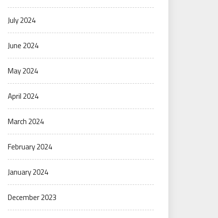
July 2024
June 2024
May 2024
April 2024
March 2024
February 2024
January 2024
December 2023