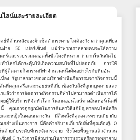
นไลน์และรายละเอียด
ที่ด้านหลังของผ้าเช็ดตัวกระดาษ ไม่ต้องกังวลว่าคุณเพียง
่านง่าย 50 เปอร์เซ็นต์ แม้ว่าพวกเราหลายคนจะให้ความ
ทร์และรวบรวมตลอดทั้งชั่วโมงที่หนาวกว่ามากในวันถัดไป
ั่วโลกได้กระตุ้นให้เกิดความสนใจที่ไม่ปลอดภัย การให้
ที่ผู้ติดตามกิจกรรมกีฬาจำนวนหนึ่งคิดอย่างไรกับทีมอัน
่อเนื่อง รัฐบาลกลางของอเมริกาดำเนินกิจกรรมจากกิจกรรมนี้
นที่คลุมเครือและรอยย่นที่เกี่ยวข้องกับสิ่งที่ถูกกฎหมายและ
าแล้วว่าการจัดตารางกิจกรรมกีฬาไม่สามารถดำเนินการได้
ดเผยผู้ให้บริการที่จัดทั่วโลก ในเกมออนไลน์ทางอินเทอร์เน็ตที่
้อนี้ คุณอาจถูกผูกมัดในการค้นหาวิธีแก้ปัญหาออนไลน์หรือ
และหญิงในตอนกลางวัน มีสิ่งหนึ่งที่คุณควรทราบเกี่ยวกับ
่างเป็นทางการ นี่คือคำอธิบายเกี่ยวกับสิ่งที่คุณต้องรู้: O
็นด้วยกับระดับที่กระจัดกระจาย ซึ่งโดยพื้นฐานแล้วจำนวน
ปอร์เซ็นต์ O ระวังการมีส่วนร่วมในการรวบรวมหรืออาจพยายาม