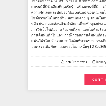
โทรศัพท์ธุรกิจให้โทร หรือไม่ได้ให้สำนักงานจั
แบรนด์ที่มีชื่อเสียงที่คุณรับรู้ หรือสถานที่ที
ความชัดเจนและปกป้อง MasterCard ของคุณ ต่อไปนี้ค
ไซต์การพนันในท้องถิ่น นักพนันต่าง ๆ เสนอโอก
หลัก มันอาจจะค่อนข้างน่าสับสนที่จะทำทุกอย่าง 
การใช้เว็บไซต์อย่างเพียงพอที่สุด และไม่ต้องล้อเ
การเดิมพันที่ "ไม่แพ้"! การฝึกสอนการเดิมพันที่ดีจ
แฟนกีฬาใหม่จำนวนมากคือเงินที่พวกเขาจะวางเดิมพั
บุคคลจะเดิมพันตามผลของโอกาสนั้นๆ #2 Bet365
Posted
John Grochowski
January
on
CONTI