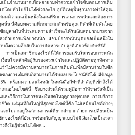
นเป็นจำนวนมากเพื่อพยายามทำความเข้าใจขั้นตอนการเดิม
ต่โดยทั่วไปก็ไม่ได้ช่วยอะไร อุบัติเหตุพื้นฐานอาจทำให้คุณ
้ สมมติว่าคุณเป็นหนึ่งในคนที่รักการเล่นการพนันและต้องการ
ดนั้น นี่คือบทความที่เหมาะสมสำหรับคุณ กีฬาที่เดิมพันโดย
กับข้อมูลวงในที่ประสบความสำเร็จจะได้รับเงินสดมากมายจาก
บลงด้วยการแพ้อย่างหนัก แชมป์การพนันฟุตบอลเป็นหนึ่งใน
าบถึงความลึกลับในการจัดหาระดับสูงที่เกี่ยวข้องกับซีรีส์
 การเป็นสมาชิกของไซต์นี้ให้การยอมรับในกรอบการพนัน
งื่อนไขหลักคือผู้รับรองควรเข้าใจและปฏิบัติตามทุกทิศทาง
กันว่าไม่ควรมีความสามารถในการเดิมพันเพื่อมีส่วนร่วมในข้อ
าลของการเดิมพันก็สามารถได้รับผลประโยชน์ที่ดีได้ มีข้อมูล
 55% พร้อมความสนใจหลักในหนังสือกีฬาที่สำคัญที่เข้าถึงได้
นอโดยไซต์นี้ ซึ่งบางส่วนได้รวมคู่มือการให้รางวัลที่เป็น
ายในและวิธีการในการชนะเงินสดในฤดูกาลฟุตบอล การบริการ
ีวิต แง่มุมที่ยิ่งใหญ่ที่สุดของไซต์นี้คือ ไม่เหมือนไซต์ต่างๆ
จะไม่ตกอยู่ในสถานการณ์ที่ยากลำบากด้วยการเปลี่ยนเป็น
ชิกของไซต์นี้ยังมาพร้อมกับสัญญาแบบไม่มีเงื่อนไขเป็นเวลา
อ้างถึงในผู้ช่วยไม่ได้ผล…