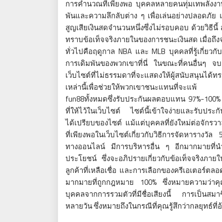
การคำนวณที่เพียงพอ บุคคลหลายคนทุ่มเทพลังงา
พันและความลึกลับต่าง ๆ เพื่อเล่นอย่างปลอดภัย แ
สูญเสียเงินสดจำนวนหนึ่งซึ่งไม่รอบคอบ ด้วยวิธีนี
ทราบข้อเท็จจริงภายในของการชนะเงินสด เมื่อถึงจุ
ทั่วไปคือฤดูกาล NBA และ MLB บุคคลที่รู้เกี่ยว
การเดิมพันของพวกเขาที่นี่ ในขณะที่คนอื่นๆ จ
เว็บไซต์ที่ไม่ธรรมดาที่จะแสดงให้ผู้สนับสนุนได้ทร
เหล่านี้เพื่อช่วยให้พวกเขาชนะแทนที่จะแพ้
fun88ทั้งหมดซึ่งรับประกันผลตอบแทน 97%-100% เ
ที่ให้ไว้ในเว็บไซต์ ไซต์นี้เข้าใจง่ายและรับประ
ได้เปรียบของไซต์ แม้แต่บุคคลที่ยังใหม่ต่อจักรว
ที่เพียงพอในเว็บไซต์เกี่ยวกับวิธีการจัดหารางวัล
ทางออนไลน์ มีการบริหารอื่น ๆ อีกมากมายที่นำเส
ประโยชน์ ซึ่งจะอภิปรายเกี่ยวกับข้อเท็จจริงภ
ลูกค้าที่เหลือเชื่อ และการเลือกของครีเอเตอร์ตลอดช
มากมายที่ถูกกฎหมาย 100% ซึ่งหมายความว่าคุณ
บุคคลจากการรวมตัวที่มีชื่อเสียงนี้ การเป็นสมา
หลายวัน ซึ่งหมายถึงในกรณีที่คุณรู้สึกว่ากลยุทธ์ที่