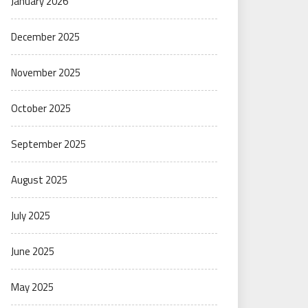
January 2026
December 2025
November 2025
October 2025
September 2025
August 2025
July 2025
June 2025
May 2025