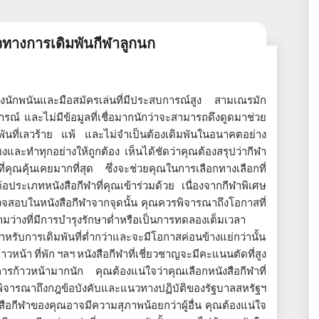
ทางการเดิมพันกีฬาลูกนก
่างนักพนันและมือสมัครเล่นที่มีประสบการณ์สูง สามเณรมัก
การณ์ และไม่มีข้อมูลที่เชื่อมากนักว่าจะสามารถดึงดูดมาช่วย
ิมพันที่เลวร้าย แพ้ และไม่จำเป็นต้องเดิมพันในอนาคตอย่าง
ี่ยงและทำทุกอย่างให้ถูกต้อง เห็นได้ชัดว่าคุณต้องสรุปว่ากีฬา
่คุณคุ้นเคยมากที่สุด ซึ่งจะช่วยคุณในการเลือกทางเลือกที่
ประเภทหนังสือกีฬาที่คุณเข้าร่วมด้วย เนื่องจากกีฬาพิเศษ
วจสอบในหนังสือกีฬาจากจุดนั้น คุณควรพิจารณาถึงโอกาสที่
มว่างที่มีการบำรุงรักษาต่ำหรือเป็นการทดลองเต็มเวลา
สำหรับการเดิมพันที่ต่ำกว่าและจะมีโอกาสค่อนข้างแย่กว่านั้น
้า ที่พัก ฯลฯ หนังสือกีฬาที่เชี่ยวชาญจะมีคะแนนตัดที่สูง
การก้าวหน้ามากนัก คุณต้องแน่ใจว่าคุณเลือกหนังสือกีฬาที่
อพิจารณาถึงกฎข้อบังคับและแนวทางปฏิบัติของรัฐบาลสหรัฐฯ
สือกีฬาของคุณอาจมีความสุภาพน้อยกว่าผู้อื่น คุณต้องแน่ใจ