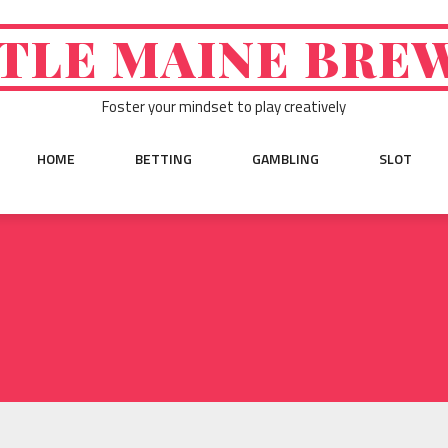
TLE MAINE BRE
Foster your mindset to play creatively
HOME
BETTING
GAMBLING
SLOT