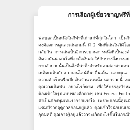
การเลือกผู้เชี่ยวชาญฟรี
ฟุตบอลเป็นหนึ่งในกีฬาที่เก่าแก่ที่สุดในโลก เป็นกิ
คงต้องการดูและเล่นเกมนี้ มี 2 ทีมที่เล่นในวิดีโ
กลับกัน การเล่นเป็นอีกกระบวนการหนึ่งที่เป็น
คิดว่ามันน่าสนใจที่จะตั้งเงินสดให้กับบางสิ่งบางอย
ยากลำบากนั้นเป็นสิ่งที่น่าทึ่งสำหรับคนสอ
เพลิดเพลินกับเกมออนไลน์ที่น่าตื่นเต้น และคุณอ
ความสำเร็จหรือเสียเงินจำนวนหนึ่ง นอกจากนี้ เหต
คุณวางเดิมพัน อย่างไรก็ตาม เพื่อให้บรรลุเป้
ต้องเข้าใจรูปแบบของลีกต่างๆ เช่น Federal Foot
จำเป็นต้องทุ่มเทแรงกายแรงใจ เพราะตอนนี้คุณมัก
แชมป์จากฤดูกาลก่อนอยู่แล้ว คุณเข้าใจนักเล่นเก
อุดมคติ คุณอาจรู้อยู่แล้วว่าจะเกิดอะไรขึ้นในกรณ