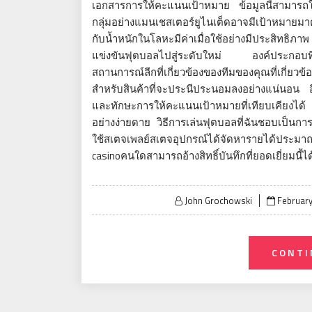
เอกสารการให้คะแนนเป้าหมาย ข้อมูลนี้สามารถใ
กลุ่มอย่างแมนเชสเตอร์ยูไนเต็ดอาจมีเป้าหมายมาต
กับน้ำหนักในโลหะมีค่าเมื่อใช้อย่างมีประสิ
แข่งขันฟุตบอลไปสู่ระดับใหม่ องค์ประกอบที่สำ
สถานการณ์ลีกที่เกี่ยวข้องของทีมของคุณที่เกี่ยว
สำหรับสินค้าที่จะประนีประนอมลงอย่างแน่นอน อ
และทักษะการให้คะแนนเป้าหมายที่เทียบเคียงไ
อย่างง่ายดาย วิธีการเล่นฟุตบอลที่ฉันชอบเป็นการ
ใช้สเตจเพลย์สเตจอุปกรณ์ได้จัดหารายได้ประมาณ 
casinoคนใดสามารถอ้างสิทธิ์บันทึกที่ยอดเยี่ยมนี้ไ
Posted
John Grochowski
February
on
CONTI