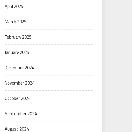
April 2025
March 2025
February 2025
January 2025
December 2024
November 2024
October 2024
September 2024
August 2024