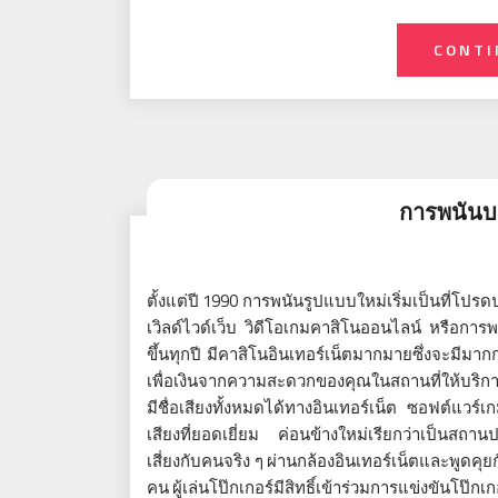
CONTI
การพนันบน
ตั้งแต่ปี 1990 การพนันรูปแบบใหม่เริ่มเป็นที่โปรด
เวิลด์ไวด์เว็บ วิดีโอเกมคาสิโนออนไลน์ หรือก
ขึ้นทุกปี มีคาสิโนอินเทอร์เน็ตมากมายซึ่งจะมีมาก
เพื่อเงินจากความสะดวกของคุณในสถานที่ให้บริก
มีชื่อเสียงทั้งหมดได้ทางอินเทอร์เน็ต ซอฟต์แวร
เสียงที่ยอดเยี่ยม ค่อนข้างใหม่เรียกว่าเป็นสถา
เสี่ยงกับคนจริง ๆ ผ่านกล้องอินเทอร์เน็ตและพูดคุ
คน ผู้เล่นโป๊กเกอร์มีสิทธิ์เข้าร่วมการแข่งขันโป๊ก