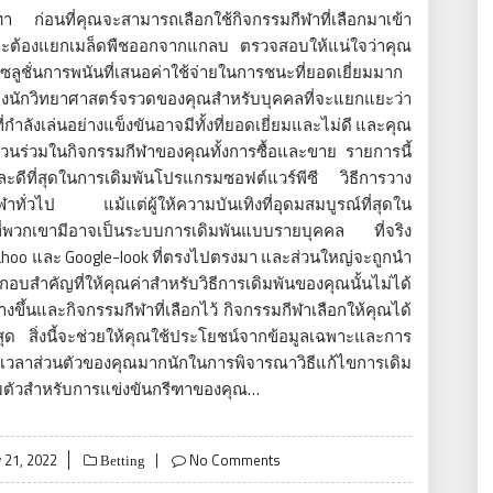
ก่อนที่คุณจะสามารถเลือกใช้กิจกรรมกีฬาที่เลือกมาเข้า
ุณจะต้องแยกเมล็ดพืชออกจากแกลบ ตรวจสอบให้แน่ใจว่าคุณ
ลูชั่นการพนันที่เสนอค่าใช้จ่ายในการชนะที่ยอดเยี่ยมมาก
ถของนักวิทยาศาสตร์จรวดของคุณสำหรับบุคคลที่จะแยกแยะว่า
่กำลังเล่นอย่างแข็งขันอาจมีทั้งที่ยอดเยี่ยมและไม่ดี และคุณ
่วนร่วมในกิจกรรมกีฬาของคุณทั้งการซื้อและขาย รายการนี้
และดีที่สุดในการเดิมพันโปรแกรมซอฟต์แวร์พีซี วิธีการวาง
กีฬาทั่วไป แม้แต่ผู้ให้ความบันเทิงที่อุดมสมบูรณ์ที่สุดใน
งที่พวกเขามีอาจเป็นระบบการเดิมพันแบบรายบุคคล ที่จริง
ahoo และ Google-look ที่ตรงไปตรงมา และส่วนใหญ่จะถูกนำ
อบสำคัญที่ให้คุณค่าสำหรับวิธีการเดิมพันของคุณนั้นไม่ได้
ึ้นและกิจกรรมกีฬาที่เลือกไว้ กิจกรรมกีฬาเลือกให้คุณได้
่สุด สิ่งนี้จะช่วยให้คุณใช้ประโยชน์จากข้อมูลเฉพาะและการ
สียเวลาส่วนตัวของคุณมากนักในการพิจารณาวิธีแก้ไขการเดิม
ยมตัวสำหรับการแข่งขันกรีฑาของคุณ…
 21, 2022
No Comments
Betting