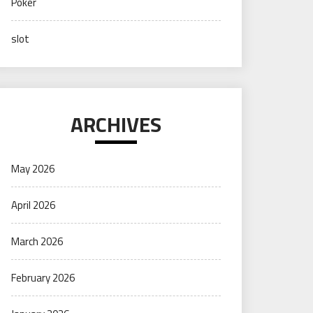
Poker
slot
ARCHIVES
May 2026
April 2026
March 2026
February 2026