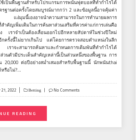
ช้เป็นพื้นฐานสำหรับโปรแกรมการพนันฟุตบอลที่ทำกำไรได้
รฐานต่อครั้งโดยสมบูรณ์มากกว่า 2 และข้อมูลนี้อาจคุ้มค่า
ทธิภาพ แง่มุมนี้เองอาจนำความสามารถในการทำนายผลการ
คัญเพิ่มเติมในการค้นหาส่วนเสริมที่ควรค่าแก่การเล่นคือ
ข้อง เราจำเป็นต้องเลื่อนออกไปอีกหลายสัปดาห์ในช่วงปีใหม่
ีกครั้งนี้ไม่ยากเกินไป แต่โดยการตรวจสอบตำแหน่งในลีก
ด้ เราจะสามารถค้นหาและกำหนดการเดิมพันที่ทำกำไรได้
ส่วนตัวมีประเด็นสำคัญเหล่านี้เป็นส่วนหนึ่งของพื้นฐาน การ
20,000 ต่อปีอย่างสม่ำเสมอสำหรับพื้นฐานนี้ นักพนันthai
ด้หรือไม่?…
 21, 2022
No Comments
Betting
NUE READING