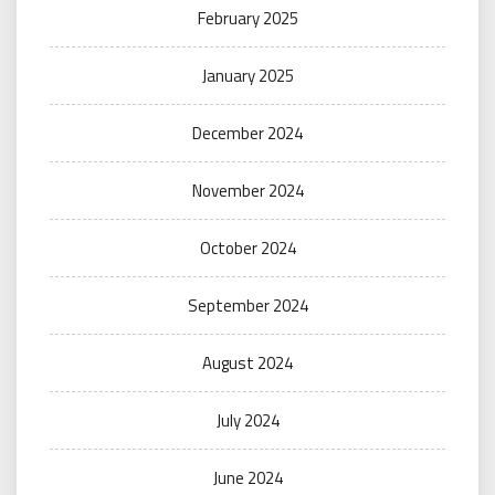
February 2025
January 2025
December 2024
November 2024
October 2024
September 2024
August 2024
July 2024
June 2024