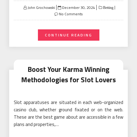
Posted
John Grochowski
December 30, 2024
Betting
on
No Comments
CONTINUE READING
Boost Your Karma Winning
Methodologies for Slot Lovers
Slot apparatuses are situated in each web-organized
casino club, whether ground fixated or on the web.
These are the best game about are accessible in a few
plans and properties,…