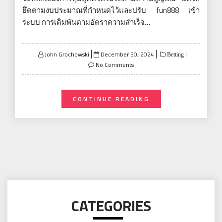
ยึดตามงบประมาณที่กำหนดไว้และปรับ fun888 เข้า
ระบบ การเดิมพันตามอัตราความสำเร็จ…
Posted
John Grochowski
December 30, 2024
Betting
on
No Comments
CONTINUE READING
CATEGORIES