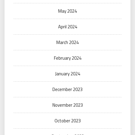
May 2024
April 2024
March 2024
February 2024
January 2024
December 2023
November 2023
October 2023