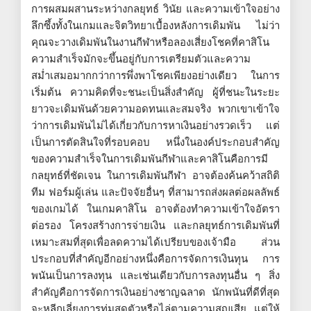
การผสมผสานระหว่างกลยุทธ์ วินัย และความเข้าใจอย่าง
ลึกซึ้งทั้งในเกมและจิตวิทยาเบื้องหลังการเดิมพัน ไม่ว่า
คุณจะวางเดิมพันในงานกีฬาหรือลองเสี่ยงโชคที่คาสิโน
ความสำเร็จมักจะขึ้นอยู่กับการเตรียมตัวและความ
สม่ำเสมอมากกว่าการพึ่งพาโชคเพียงอย่างเดียว ในการ
เริ่มต้น ความคิดที่จะชนะเป็นสิ่งสำคัญ ผู้ที่ชนะในระยะ
ยาวจะเดิมพันด้วยความอดทนและสมจริง พวกเขาเข้าใจ
ว่าการเดิมพันไม่ได้เกี่ยวกับการหาเงินอย่างรวดเร็ว แต่
เป็นการตัดสินใจที่รอบคอบ หนึ่งในองค์ประกอบสำคัญ
ของความสำเร็จในการเดิมพันกีฬาและคาสิโนคือการมี
กลยุทธ์ที่ชัดเจน ในการเดิมพันกีฬา อาจต้องค้นคว้าสถิติ
ทีม ฟอร์มผู้เล่น และปัจจัยอื่นๆ ที่สามารถส่งผลต่อผลลัพธ์
ของเกมได้ ในเกมคาสิโน อาจต้องทำความเข้าใจอัตรา
ต่อรอง โครงสร้างการจ่ายเงิน และกลยุทธ์การเดิมพันที่
เหมาะสมที่สุดเพื่อลดความได้เปรียบของเจ้ามือ ส่วน
ประกอบที่สำคัญอีกอย่างหนึ่งคือการจัดการเงินทุน การ
พนันเป็นการลงทุน และเช่นเดียวกับการลงทุนอื่น ๆ สิ่ง
สำคัญคือการจัดการเงินอย่างชาญฉลาด นักพนันที่ดีที่สุด
จะหลีกเลี่ยงการทุ่มสุดตัวหรือไล่ตามความสูญเสีย แต่ให้