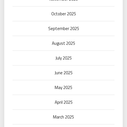
October 2025
September 2025
August 2025
July 2025
June 2025
May 2025
April 2025
March 2025