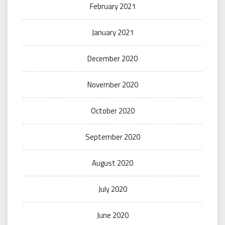
February 2021
January 2021
December 2020
November 2020
October 2020
September 2020
August 2020
July 2020
June 2020