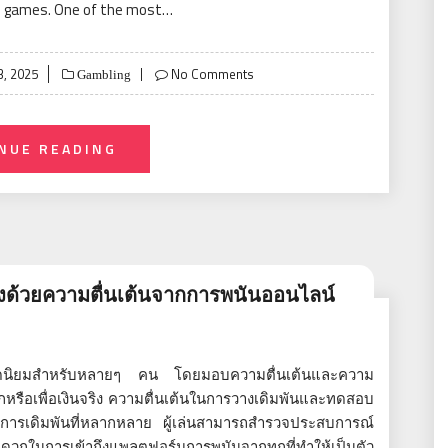
le games. One of the most…
3, 2025
No Comments
Gambling
NUE READING
จริงด้วยความตื่นเต้นจากการพนันออนไลน์
ยอดนิยมสำหรับหลายๆ คน โดยมอบความตื่นเต้นและความ
สนุกหรือเพื่อเงินจริง ความตื่นเต้นในการวางเดิมพันและทดสอบ
ือกการเดิมพันที่หลากหลาย ผู้เล่นสามารถสำรวจประสบการณ์
กในการเข้าถึงแพลตฟอร์มการพนันจากทุกที่ทำให้เป็นตัว