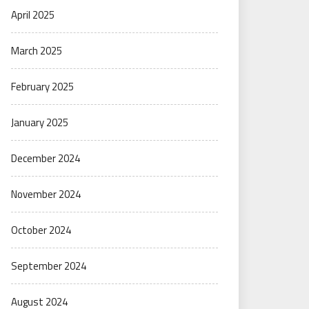
April 2025
March 2025
February 2025
January 2025
December 2024
November 2024
October 2024
September 2024
August 2024