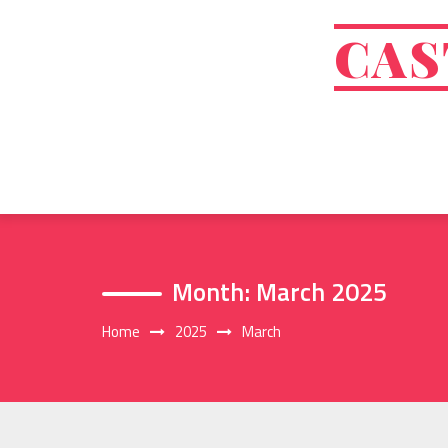
Skip
to
CAS
content
Month:
March 2025
Home
2025
March