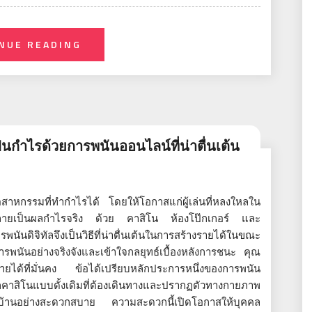
NUE READING
นกำไรด้วยการพนันออนไลน์ที่น่าตื่นเต้น
สาหกรรมที่ทำกำไรได้ โดยให้โอกาสแก่ผู้เล่นที่หลงใหลใน
ห้กลายเป็นผลกำไรจริง ด้วย คาสิโน ห้องโป๊กเกอร์ และ
ันดิจิทัลจึงเป็นวิธีที่น่าตื่นเต้นในการสร้างรายได้ในขณะ
พนันอย่างจริงจังและเข้าใจกลยุทธ์เบื้องหลังการชนะ คุณ
ยได้ที่มั่นคง ข้อได้เปรียบหลักประการหนึ่งของการพนัน
สิโนแบบดั้งเดิมที่ต้องเดินทางและปรากฏตัวทางกายภาพ
กที่บ้านอย่างสะดวกสบาย ความสะดวกนี้เปิดโอกาสให้บุคคล