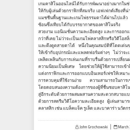
เกมคาสิโนออนไลน์ได้รับการพัฒนาอย่างมากในช่ว
ให้กับผู้เล่นด้วยกราฟิกที่สมจริง เอฟเฟกต์เสียงที
แมชชีนพื้นฐานและเกมไพ่ธรรมดาได้ผ่านไปแล้ว 
ซ้อนซึ่งเทียบได้กับบรรยากาศของคาสิโนจริง เท
สวยงาม แอนิเมชั่นความละเอียดสูง และการออกแบบเ
กว่าที่เคย ไม่ว่าจะเป็นเกมไพ่คลาสสิกหรือวิดีโ
และดึงดูดสายตาได้ หนึ่งในคุณสมบัติที่โดดเด
ให้เข้ากับอุปกรณ์และแพลตฟอร์มต่างๆ ไม่ว่าจะ
เพลิดเพลินกับการเล่นเกมที่ราบรื่นด้วยการเปลี่ย
ความนิยมเป็นพิเศษ โดยช่วยให้ผู้ใช้สามารถเข้าถึ
แต่งกราฟิกและการออกแบบอินเทอร์เฟซให้เหมาะก
การควบคุมที่ใช้งานง่าย ความสามารถในการเข้า
โดยตอบสนองความต้องการของผู้ที่ชื่นชอบคาสิโน
สู่อีกระดับด้วยการผสมผสานความสะดวกสบายแบบด
ด้วยการสตรีมวิดีโอความละเอียดสูง ผู้เล่นสามา
คลาสสิก เช่น แบล็คแจ็ค รูเล็ต และบาคาร่า นวัต
Posted
John Grochowski
March 