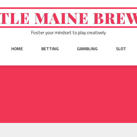
TLE MAINE BRE
Foster your mindset to play creatively
HOME
BETTING
GAMBLING
SLOT