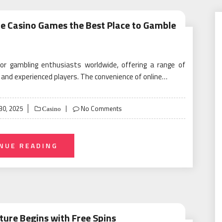
e Casino Games the Best Place to Gamble
or gambling enthusiasts worldwide, offering a range of
and experienced players. The convenience of online…
30, 2025
No Comments
Casino
NUE READING
ure Begins with Free Spins