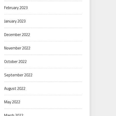
February 2023
January 2023
December 2022
November 2022
October 2022
September 2022
August 2022
May 2022
March 2022