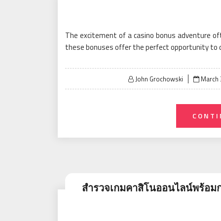
The excitement of a casino bonus adventure ofte
these bonuses offer the perfect opportunity to
Posted
John Grochowski
March 
on
CONTI
สำรวจเกมคาสิโนออนไลน์พร้อมกราฟ