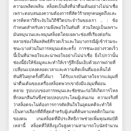
ความเพลิดเพลิน สล็อตเป็นสิ่งที่น่าตื่นเต้นอย่างไม่น่าเชื่อ
เพราะตอบสนองความต้องการที่สัตว์ร้ายทุกคนพูดถึงและ
ควรคิดหาวิธีระงับในวิถีชีวิตประจำวันของเรา .. : ข้อ
กำหนดสำหรับความพึงพอใจในทันที ส่วนใหญ่เป็นเพราะ
มันหมุนวนและหมุนสล็อตโดยเฉพาะช่องที่เรียงต่อกัน
หลายช่องให้ผลลัพธ์ที่รวดเร็วและในบางกรณีผู้เข้าร่วมจะ
ชนะบางส่วนในการหมุนแต่ละครั้ง การชนะอย่างรวดเร็ว
นี้เป็นที่น่าพอใจและน่าพอใจอย่างไม่น่าเชื่อ ยิ่งไปกว่านั้น
ช่องนี้ยังให้ข้อมูลและทำให้เรารู้สึกอิ่มเอิบด้วยภาพถ่ายที่
เปลี่ยนแปลงตลอดเวลาและความคิดเห็นที่มองเห็นได้
ทันทีในทุกครั้งที่ได้มา ได้รับแรงบันดาลใจจากแง่มุมที่
น่าตื่นเต้นของเครื่องสล็อตพวกเขายังมีแง่มุมที่ผ่อน
คลาย รูปแบบของการหมุนและชัยชนะก่อให้เกิดการไหล
ที่กลมกลืนกันซึ่งช่วยปลอบประโลมผู้เล่นเกม ความจริงที่
ว่าสล็อตจะไม่ต้องการการตัดสินใจในอุดมคติจะทำให้
เป็นทางเลือกที่ดีที่สุดสำหรับผู้เล่นที่ค้นหาแทคติกในเกม
ของตน เกมสล็อตที่มีประสิทธิภาพช่วยเพิ่มคุณสมบัติ
เหล่านี้ สล็อตที่ให้สิ่งจูงใจสูงความสามารถโบนัสจำนวน