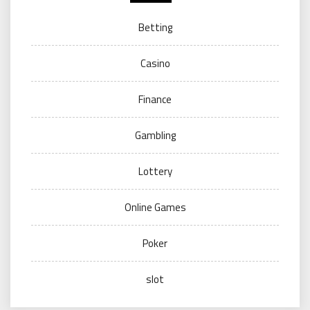
Betting
Casino
Finance
Gambling
Lottery
Online Games
Poker
slot