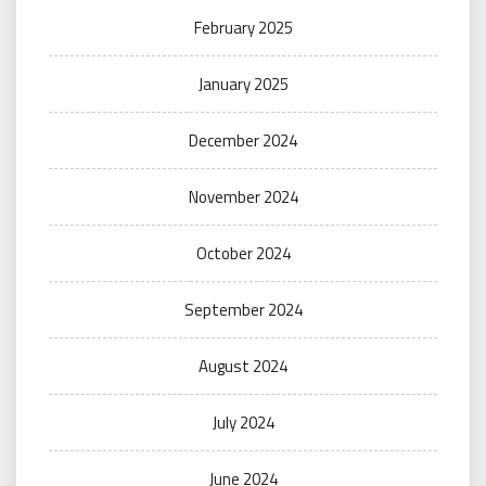
February 2025
January 2025
December 2024
November 2024
October 2024
September 2024
August 2024
July 2024
June 2024