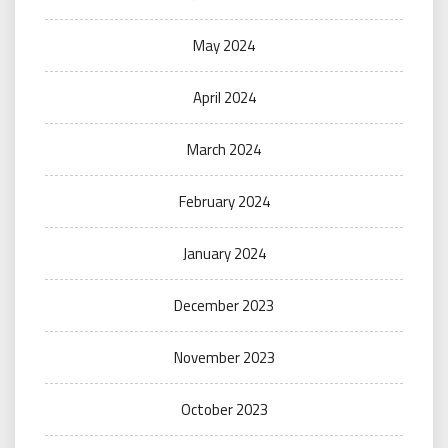
May 2024
April 2024
March 2024
February 2024
January 2024
December 2023
November 2023
October 2023