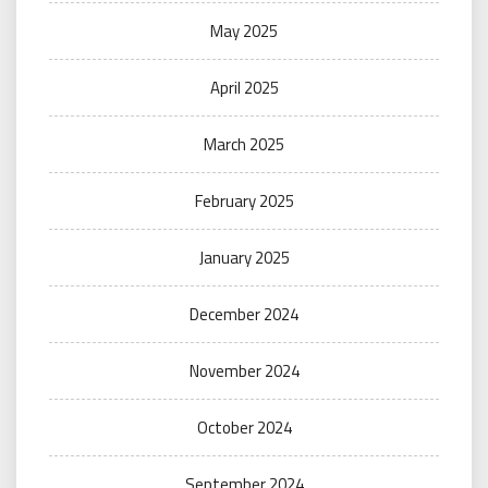
May 2025
April 2025
March 2025
February 2025
January 2025
December 2024
November 2024
October 2024
September 2024