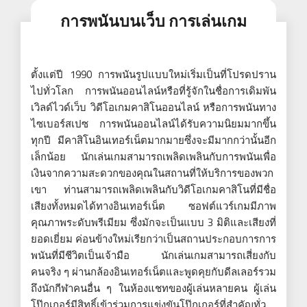
การพนันบนเว็บ การเล่นเกม
ตั้งแต่ปี 1990 การพนันรูปแบบใหม่เริ่มเป็นที่โปรดปราน
ไปทั่วโลก การพนันออนไลน์หรือที่รู้จักในชื่อการเดิมพัน
เวิลด์ไวด์เว็บ วิดีโอเกมคาสิโนออนไลน์ หรือการพนันทาง
ไซเบอร์สเปซ การพนันออนไลน์ได้รับความนิยมมากขึ้น
ทุกปี มีคาสิโนอินเทอร์เน็ตมากมายซึ่งจะมีมากกว่านั้นอีก
เล็กน้อย นักเล่นเกมสามารถเพลิดเพลินกับการพนันเพื่อ
เงินจากความสะดวกของคุณในสถานที่ให้บริการของพวก
เขา ท่านสามารถเพลิดเพลินกับวิดีโอเกมคาสิโนที่มีชื่อ
เสียงทั้งหมดได้ทางอินเทอร์เน็ต ซอฟต์แวร์เกมมีภาพ
คุณภาพระดับพรีเมียม ซึ่งมักจะเป็นแบบ 3 มิติและเสียงที่
ยอดเยี่ยม ค่อนข้างใหม่เรียกว่าเป็นสถานประกอบการการ
พนันที่มีชีวิตเป็นเจ้ามือ นักเล่นเกมสามารถเสี่ยงกับ
คนจริง ๆ ผ่านกล้องอินเทอร์เน็ตและพูดคุยกับดีลเลอร์รวม
ถึงนักกีฬาคนอื่น ๆ ในห้องแชทของผู้เล่นหลายคน ผู้เล่น
โป๊กเกอร์มีสิทธิ์เข้าร่วมการแข่งขันโป๊กเกอร์ที่สำคัญทั่ว