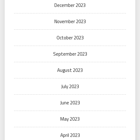
December 2023
November 2023
October 2023
September 2023
August 2023
July 2023
June 2023
May 2023
April 2023