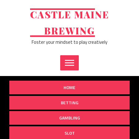
Skip
to
CASTLE MAINE
content
BREWING
Foster your mindset to play creatively
HOME
BETTING
GAMBLING
SLOT