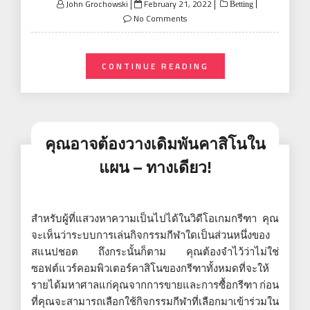
Posted
John Grochowski
February 21, 2022
Betting
on
No Comments
CONTINUE READING
คุณอาจต้องวางเดิมพันคาสิโนใน
แผน – ทางเดียว!
สำหรับผู้ที่แสวงหาความเป็นไปได้ในวิดีโอเกมกรีฑา คุณ
จะเห็นว่าระบบการเล่นกิจกรรมกีฬาใดเป็นส่วนหนึ่งของ
สแนปชอต ถึงกระนั้นก็ตาม คุณต้องจำไว้ว่าไม่ใช่
ซอฟต์แวร์คอมพิวเตอร์คาสิโนของกรีฑาทั้งหมดที่จะให้
รายได้มหาศาลแก่คุณจากการขายและการซื้อกรีฑา ก่อน
ที่คุณจะสามารถเลือกใช้กิจกรรมกีฬาที่เลือกมาเข้าร่วมใน