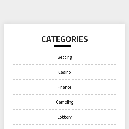
CATEGORIES
Betting
Casino
Finance
Gambling
Lottery