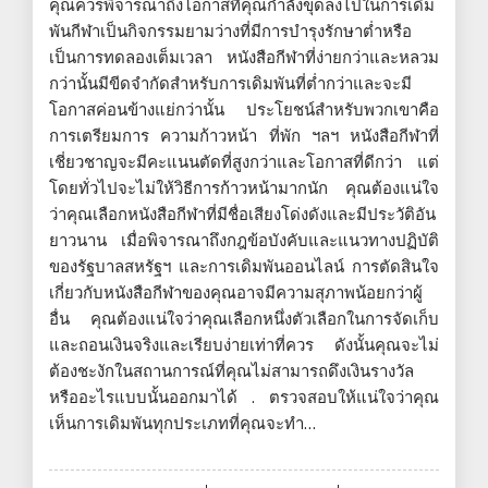
คุณควรพิจารณาถึงโอกาสที่คุณกำลังขุดลงไปในการเดิม
พันกีฬาเป็นกิจกรรมยามว่างที่มีการบำรุงรักษาต่ำหรือ
เป็นการทดลองเต็มเวลา หนังสือกีฬาที่ง่ายกว่าและหลวม
กว่านั้นมีขีดจำกัดสำหรับการเดิมพันที่ต่ำกว่าและจะมี
โอกาสค่อนข้างแย่กว่านั้น ประโยชน์สำหรับพวกเขาคือ
การเตรียมการ ความก้าวหน้า ที่พัก ฯลฯ หนังสือกีฬาที่
เชี่ยวชาญจะมีคะแนนตัดที่สูงกว่าและโอกาสที่ดีกว่า แต่
โดยทั่วไปจะไม่ให้วิธีการก้าวหน้ามากนัก คุณต้องแน่ใจ
ว่าคุณเลือกหนังสือกีฬาที่มีชื่อเสียงโด่งดังและมีประวัติอัน
ยาวนาน เมื่อพิจารณาถึงกฎข้อบังคับและแนวทางปฏิบัติ
ของรัฐบาลสหรัฐฯ และการเดิมพันออนไลน์ การตัดสินใจ
เกี่ยวกับหนังสือกีฬาของคุณอาจมีความสุภาพน้อยกว่าผู้
อื่น คุณต้องแน่ใจว่าคุณเลือกหนึ่งตัวเลือกในการจัดเก็บ
และถอนเงินจริงและเรียบง่ายเท่าที่ควร ดังนั้นคุณจะไม่
ต้องชะงักในสถานการณ์ที่คุณไม่สามารถดึงเงินรางวัล
หรืออะไรแบบนั้นออกมาได้ . ตรวจสอบให้แน่ใจว่าคุณ
เห็นการเดิมพันทุกประเภทที่คุณจะทำ…