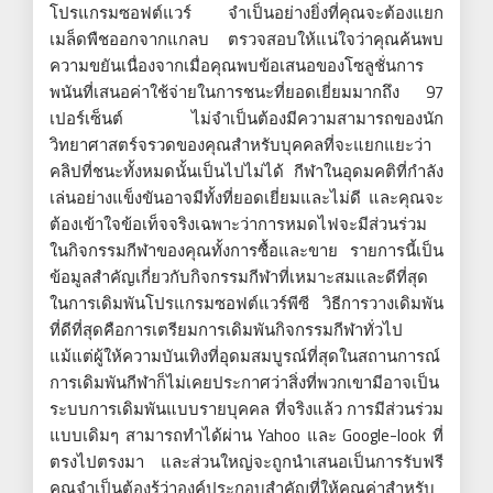
โปรแกรมซอฟต์แวร์ จำเป็นอย่างยิ่งที่คุณจะต้องแยก
เมล็ดพืชออกจากแกลบ ตรวจสอบให้แน่ใจว่าคุณค้นพบ
ความขยันเนื่องจากเมื่อคุณพบข้อเสนอของโซลูชั่นการ
พนันที่เสนอค่าใช้จ่ายในการชนะที่ยอดเยี่ยมมากถึง 97
เปอร์เซ็นต์ ไม่จำเป็นต้องมีความสามารถของนัก
วิทยาศาสตร์จรวดของคุณสำหรับบุคคลที่จะแยกแยะว่า
คลิปที่ชนะทั้งหมดนั้นเป็นไปไม่ได้ กีฬาในอุดมคติที่กำลัง
เล่นอย่างแข็งขันอาจมีทั้งที่ยอดเยี่ยมและไม่ดี และคุณจะ
ต้องเข้าใจข้อเท็จจริงเฉพาะว่าการหมดไฟจะมีส่วนร่วม
ในกิจกรรมกีฬาของคุณทั้งการซื้อและขาย รายการนี้เป็น
ข้อมูลสำคัญเกี่ยวกับกิจกรรมกีฬาที่เหมาะสมและดีที่สุด
ในการเดิมพันโปรแกรมซอฟต์แวร์พีซี วิธีการวางเดิมพัน
ที่ดีที่สุดคือการเตรียมการเดิมพันกิจกรรมกีฬาทั่วไป
แม้แต่ผู้ให้ความบันเทิงที่อุดมสมบูรณ์ที่สุดในสถานการณ์
การเดิมพันกีฬาก็ไม่เคยประกาศว่าสิ่งที่พวกเขามีอาจเป็น
ระบบการเดิมพันแบบรายบุคคล ที่จริงแล้ว การมีส่วนร่วม
แบบเดิมๆ สามารถทำได้ผ่าน Yahoo และ Google-look ที่
ตรงไปตรงมา และส่วนใหญ่จะถูกนำเสนอเป็นการรับฟรี
คุณจำเป็นต้องรู้ว่าองค์ประกอบสำคัญที่ให้คุณค่าสำหรับ