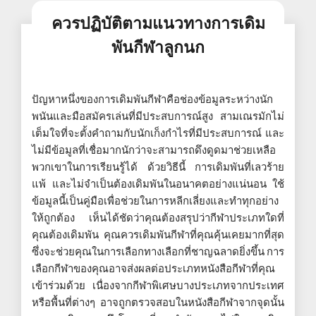
ควรปฏิบัติตามแนวทางการเดิม
พันกีฬาลูกนก
ปัญหาหนึ่งของการเดิมพันกีฬาคือช่องข้อมูลระหว่างนัก
พนันและมือสมัครเล่นที่มีประสบการณ์สูง สามเณรมักไม่
เต็มใจที่จะตั้งคำถามกับนักเก็งกำไรที่มีประสบการณ์ และ
ไม่มีข้อมูลที่เชื่อมากนักว่าจะสามารถดึงดูดมาช่วยเหลือ
พวกเขาในการเรียนรู้ได้ ด้วยวิธีนี้ การเดิมพันที่เลวร้าย
แพ้ และไม่จำเป็นต้องเดิมพันในอนาคตอย่างแน่นอน ใช้
ข้อมูลนี้เป็นคู่มือเพื่อช่วยในการหลีกเลี่ยงและทำทุกอย่าง
ให้ถูกต้อง เห็นได้ชัดว่าคุณต้องสรุปว่ากีฬาประเภทใดที่
คุณต้องเดิมพัน คุณควรเดิมพันกีฬาที่คุณคุ้นเคยมากที่สุด
ซึ่งจะช่วยคุณในการเลือกทางเลือกที่ชาญฉลาดยิ่งขึ้น การ
เลือกกีฬาของคุณอาจส่งผลต่อประเภทหนังสือกีฬาที่คุณ
เข้าร่วมด้วย เนื่องจากกีฬาพิเศษบางประเภทจากประเทศ
หรือพื้นที่ต่างๆ อาจถูกตรวจสอบในหนังสือกีฬาจากจุดนั้น