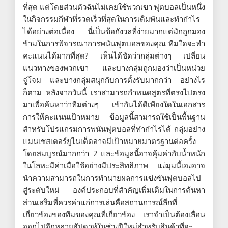
ที่สุด แต่โดยส่วนตัวฉันไม่เคยใช้พวกเขา ฟุตบอลเป็นหนึ่ง
ในกิจกรรมกีฬาที่รวดเร็วที่สุดในการเดิมพันและทำกำไร
ได้อย่างต่อเนื่อง นี่เป็นข้อกังวลที่ง่ายมากแต่มักถูกมอง
ข้ามในการพิจารณาการพนันฟุตบอลของคุณ ทีมใดจะทำ
คะแนนได้มากที่สุด? เห็นได้ชัดว่ากลุ่มต่างๆ เปลี่ยน
แนวทางของพวกเขา และบางกลุ่มถูกมองว่าเป็นหน่วย
จู่โจม และบางกลุ่มสนุกกับการตั้งรับมากกว่า อย่างไร
ก็ตาม หลังจากวันนี้ เราสามารถกำหนดสูตรที่ตรงไปตรง
มาเพื่อค้นหาว่าทีมต่างๆ เข้ากันได้ดีเพียงใดในเอกสาร
การให้คะแนนเป้าหมาย ข้อมูลนี้สามารถใช้เป็นพื้นฐาน
สำหรับโปรแกรมการพนันฟุตบอลที่ทำกำไรได้ กลุ่มอย่าง
แมนเชสเตอร์ยูไนเต็ดอาจมีเป้าหมายมาตรฐานต่อครั้ง
โดยสมบูรณ์มากกว่า 2 และข้อมูลนี้อาจคุ้มค่ากับน้ำหนัก
ในโลหะมีค่าเมื่อใช้อย่างมีประสิทธิภาพ แง่มุมนี้เองอาจ
นำความสามารถในการทำนายผลการแข่งขันฟุตบอลไป
สู่ระดับใหม่ องค์ประกอบที่สำคัญเพิ่มเติมในการค้นหา
ส่วนเสริมที่ควรค่าแก่การเล่นคือสถานการณ์ลีกที่
เกี่ยวข้องของทีมของคุณที่เกี่ยวข้อง เราจำเป็นต้องเลื่อน
ออกไปอีกหลายสัปดาห์ในช่วงปีใหม่สำหรับสินค้าที่จะ