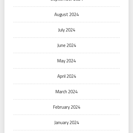
August 2024
July 2024
June 2024
May 2024
April 2024
March 2024
February 2024
January 2024