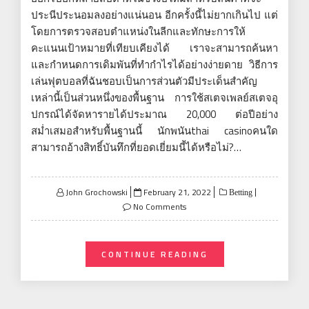
ประนีประนอมลงอย่างแน่นอน อีกครั้งนี้ไม่ยากเกินไป แต่
โดยการตรวจสอบตำแหน่งในลีกและทักษะการให้
คะแนนเป้าหมายที่เทียบเคียงได้ เราจะสามารถค้นหา
และกำหนดการเดิมพันที่ทำกำไรได้อย่างง่ายดาย วิธีการ
เล่นฟุตบอลที่ฉันชอบเป็นการส่วนตัวมีประเด็นสำคัญ
เหล่านี้เป็นส่วนหนึ่งของพื้นฐาน การใช้สเตจเพลย์สเตจอุ
ปกรณ์ได้จัดหารายได้ประมาณ 20,000 ต่อปีอย่าง
สม่ำเสมอสำหรับพื้นฐานนี้ นักพนันthai casinoคนใด
สามารถอ้างสิทธิ์บันทึกที่ยอดเยี่ยมนี้ได้หรือไม่?…
Posted
John Grochowski
February 21, 2022
Betting
on
No Comments
CONTINUE READING