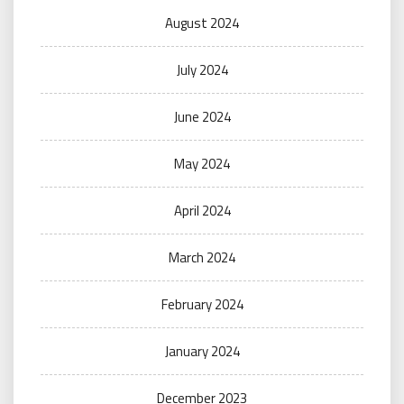
August 2024
July 2024
June 2024
May 2024
April 2024
March 2024
February 2024
January 2024
December 2023