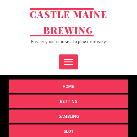
Skip
to
CASTLE MAINE
content
BREWING
Foster your mindset to play creatively
HOME
BETTING
GAMBLING
SLOT