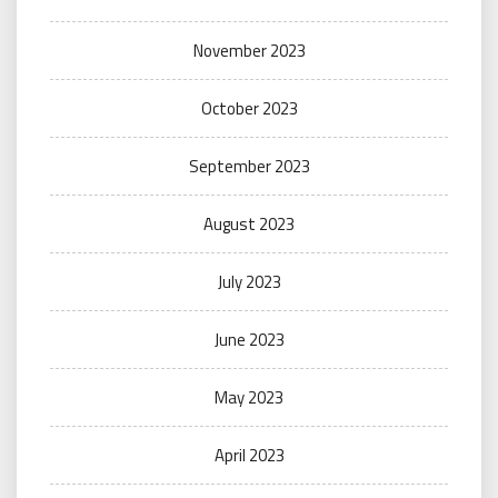
November 2023
October 2023
September 2023
August 2023
July 2023
June 2023
May 2023
April 2023