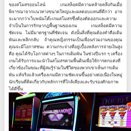
ของสโมสรออนไลน์ เกมสล็อตมีความคล้ายคลึงกันเมื่อ
พิจารณาจากแนวทางขนาดใหญ่และผลตอบแทนที่ดีกว่า อาจ
จะมากกว่าเว็บพนันโต๊ะเกมสโมสรซึ่งต้องตัดออกและความ
จำเป็นในการรักษากฎพื้นฐานของเกม เกมสล็อตมีความ
ชัดเจน ไม่มีมาตรฐานที่ชัดเจน ดังนั้นสิ่งที่คุณต้องทำคือเดิม
พันและพลิกกลับ ถ้าคุณหญิงกรรมเป็นเพื่อนร่วมงานของคุณ
คุณจะมีโอกาสชนะ ความกระจ่างที่อยู่เบื้องหลังการจ่ายเงินสูง
คือ คุณได้รับโอกาสต่างๆ ในการเดิมพัน ในช่วงปีแรก ๆ เครื่อง
เกมได้รับการแนะนำในสโมสรตามพื้นดินเพื่อให้การตกแต่งที่
เกี่ยวข้องในขณะที่ผู้สมรู้ร่วมในชีวิตของพวกเขาเห็นการเดิม
พัน แท้จริงแล้วเครื่องเกมมีความชัดเจนขึ้นอย่างต่อเนื่องในหมู่
นักเรียนที่คิดเกี่ยวกับหลักการที่ใกล้เคียงและรับรองศักยภาพ
ได้ดีขึ้น