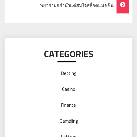
พยายามอย่ามัวแต่สนใจสล็อตแมชชีน
CATEGORIES
Betting
Casino
Finance
Gambling
Lottery