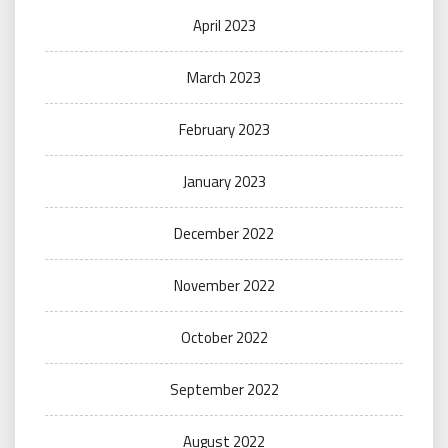
April 2023
March 2023
February 2023
January 2023
December 2022
November 2022
October 2022
September 2022
August 2022