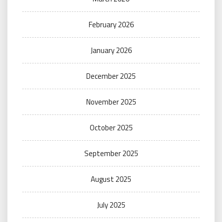
February 2026
January 2026
December 2025
November 2025
October 2025
September 2025
August 2025
July 2025