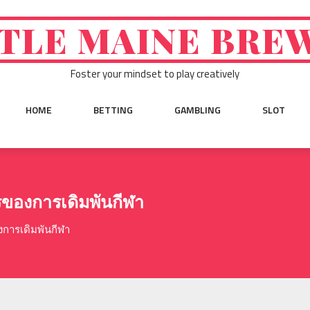
TLE MAINE BRE
Foster your mindset to play creatively
HOME
BETTING
GAMBLING
SLOT
ารของการเดิมพันกีฬา
งการเดิมพันกีฬา