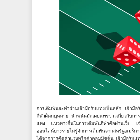
การเดิมพันจะทำผ่านเจ้ามือรับแทงเป็นหลัก เจ้ามือร
กีฬาผิดกฎหมาย นักพนันมักเผยแพร่ข่าวเกี่ยวกับการ
แทง แนวทางอื่นในการเดิมพันกีฬาคือผ่านเว็บ เจ
ออนไลน์บางรายไม่รู้จักการเดิมพันจากสหรัฐอเมริก
ได้จากการคิดค่าแรงหรือค่าคอมมิชชั่น เจ้ามือรับแ