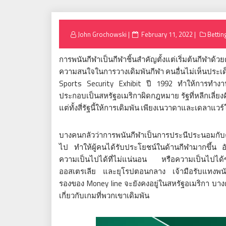
Posted
John Grochowski
February 11, 2022
Bettin
on
การพนันกีฬาเป็นกีฬาชิ้นสำคัญตั้งแต่เริ่มต้นกีฬาด้วย
ความสนใจในการวางเดิมพันกีฬา คนอื่นไม่เห็นประเด็
Sports Security Exhibit ปี 1992 ทำให้การทำงา
ประกอบเป็นสหรัฐอเมริกาผิดกฎหมาย รัฐที่หลีกเลี
แต่ทั้งสี่รัฐนี้ให้การเดิมพัน เพียงเนวาดาและเดลาแวร
บางคนกลัวว่าการพนันกีฬาเป็นการประนีประนอมกั
ไป ทำให้ผู้คนได้รับประโยชน์ในด้านกีฬามากขึ้น
ความเป็นไปได้ที่ไม่แน่นอน หรือความเป็นไปได
ออสเตรเลีย และยุโรปตอนกลาง เจ้ามือรับแทงพนัน
รองของ Money line จะยังคงอยู่ในสหรัฐอเมริกา บ
เกี่ยวกับเกมที่พวกเขาเดิมพัน