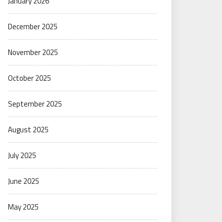
January 2026
December 2025
November 2025
October 2025
September 2025
August 2025
July 2025
June 2025
May 2025