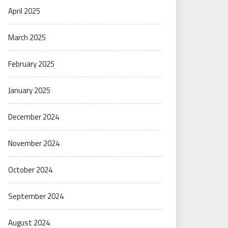
April 2025
March 2025
February 2025
January 2025
December 2024
November 2024
October 2024
September 2024
August 2024