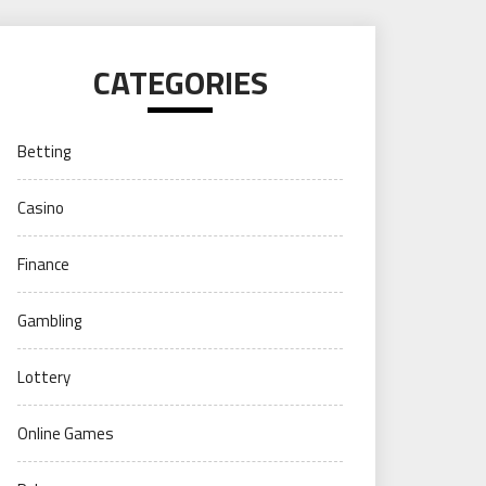
CATEGORIES
Betting
Casino
Finance
Gambling
Lottery
Online Games