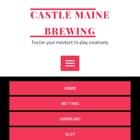
Skip
to
CASTLE MAINE
content
BREWING
Foster your mindset to play creatively
HOME
BETTING
GAMBLING
SLOT