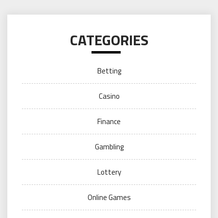
CATEGORIES
Betting
Casino
Finance
Gambling
Lottery
Online Games