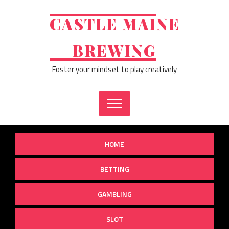
Skip
to
CASTLE MAINE
content
BREWING
Foster your mindset to play creatively
HOME
BETTING
GAMBLING
SLOT