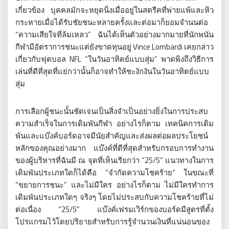
เกี่ยวข้อง บุคคลมักจะหยุดนิ่งเมื่ออยู่ในสตรีคที่พ่ายแพ้และหิว
กระหายเมื่อได้รับชัยชนะหลายครั้งและต่อมาก็ยอมจำนนต่อ
“ความเสียใจที่ล้มเหลว” ฉันได้เห็นตัวอย่างมากมายที่นักพนัน
กีฬามีอัตราการชนะแต่ยังขาดทุนอยู่ Vince Lombardi เคยกล่าว
เกี่ยวกับฟุตบอล NFL “ในวันอาทิตย์แบบสุ่ม” พาดพิงถึงวิธีการ
เล่นที่ดีที่สุดที่แย่กว่านั้นก็อาจทำให้ชะงักงันในวันอาทิตย์แบบ
สุ่ม
การเลือกผู้ชนะนั้นชัดเจนเป็นสิ่งจำเป็นอย่างยิ่งในการประสบ
ความสำเร็จในการเดิมพันกีฬา อย่างไรก็ตาม เทคนิคการเดิม
พันและแบ๊งค์บอร์ดอาจมีนัยสำคัญและส่งผลต่อผลประโยชน์
หลักของคุณอย่างมาก แบ๊งค์ที่ดีที่สุดสำหรับกรอบการทำงาน
ของผู้บริหารที่ฉันมี ณ จุดที่เห็นเรียกว่า “25/5” แนวทางในการ
เดิมพันประเภทใดก็ได้คือ “จำกัดความโชคร้าย” ในขณะที่
“ขยายการชนะ” และไม่มีใคร อย่างไรก็ตาม ไม่มีใครทำการ
เดิมพันประเภทใดๆ จริงๆ โดยไม่ประสบกับความโชคร้ายที่ไม่
ต่อเนื่อง “25/5” แบ๊งค์เฟรมเวิร์กของบอร์ดมีสูตรที่ตั้ง
โปรแกรมไว้โดยปริยายสำหรับการรู้จำนวนเงินที่แน่นอนของ