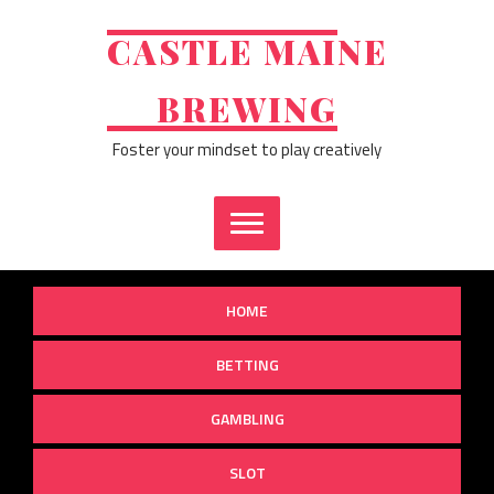
Skip
to
CASTLE MAINE
content
BREWING
Foster your mindset to play creatively
HOME
BETTING
GAMBLING
SLOT