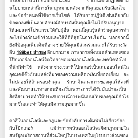
ประสบการณ์โป๊กเกอร์ออนไลน์ จำเป็นต้องปฏิบัติตาม
นโยบายเหล่านี้ภายในกฎหมายหลังจากที่คุณยอมรับเงื่อนไข
และข้อกำหนดที่ใช้จากเว็บไซต์ ได้รับการปฏิบัติเช่นเดียวกับ
ข้อตกลงที่เป็นลายลักษณ์อักษรดังนั้นคุณจึงไม่ได้รับอนุญาต
ให้เผยแพร่โปรแกรมให้กับผู้อื่น ตอนนี้คุณรู้แล้วว่าคุณควรทำ
อะไรบ้างก่อนเข้าร่วมและวิธีที่ดีที่สุดในการเริ่มต้น นอกจากนี้
ยังมีข้อมูลเพิ่มเติมที่อาจช่วยให้คุณมีส่วนร่วมและได้รับรางวัล
อื่น
188bet สํารอง
อีกมากมาย ภาษากายทั้งหมดคำแสลงของ
โป๊กเกอร์ออนไลน์จิตวิทยาของเกมออนไลน์และเทคนิคทั่วไป
ที่นักกีฬาใช้ หลังจากช่วงเวลาที่โป๊กเกอร์เป็นเกมออนไลน์ใน
อุดมคติซึ่งเป็นแหล่งที่มาของความเพลิดเพลินที่ยอดเยี่ยม จะ
ไม่ปล่อยให้ถ้าครอบงำคุณ รักษาจินตนาการของคุณให้คงที่
และพัฒนาแนวทางก่อนที่จะเริ่มเพราะการได้รับมันน่าจะเป็น
สิ่งที่สามารถทำให้ประสบการณ์การพนันบนเว็บของคุณมีกำไร
มากขึ้นและทำให้คุณมีความสุขมากขึ้น
คาสิโนออนไลน์และกฎและข้อบังคับการเดิมพันไม่เกี่ยวข้อง
กับโป๊กเกอร์ แม้ว่าการพนันออนไลน์จะผิดกฎหมายใน
สหรัฐอเมริกาสถานที่ส่วนใหญ่ในประเทศในยุโรปบางส่วนของ