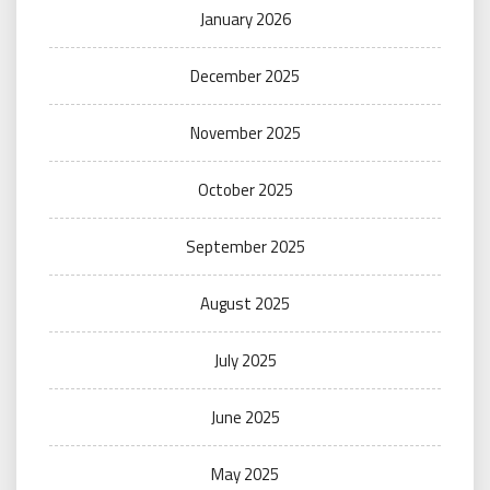
January 2026
December 2025
November 2025
October 2025
September 2025
August 2025
July 2025
June 2025
May 2025