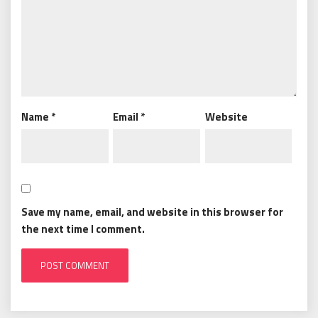
Name
*
Email
*
Website
Save my name, email, and website in this browser for
the next time I comment.