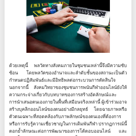
ด้วยเหตุนี้ พลวัตทางสังคมภายในชุมชนเหล่านี้จึงมีความซับ
ซ้อน โดยพลวัตของอำนาจและลำดับชั้นของสถานะเป็นตัว
กำหนดปฏิสัมพันธ์และมีอิทธิพลต่อกระบวนการตัดสินใจ
นอกจากนี้ สังคมวิทยาของชุมชนการพนันกีฬาออนไลน์ยังให้
ความกระจ่างเกี่ยวกับบทบาทของการสร้างอัตลักษณ์และ
การนำเสนอตนเองภายในพื้นที่เสมือนจริงเหล่านี้ ผู้เข้าร่วมอาจ
สร้างบุคลิกออนไลน์ของตนอย่างมีกลยุทธ์ โดยฉายภาพหรือ
ตัวตนเฉพาะที่สอดคล้องกับภาพลักษณ์ของตนเองที่ต้องการ
หรือการรับรู้ความเชี่ยวชาญในการเดิมพันกีฬา ปรากฏการณ์นี้
ตอกย้ำลักษณะต่อการพัฒนาของการโต้ตอบออนไลน์ และ