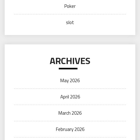
Poker
slot
ARCHIVES
May 2026
April 2026
March 2026
February 2026