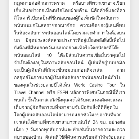
กฎหมายต่อต้านการคราด หรือบางทีพวกเขาอาจเรียก
เก็บเงินอย่างต่อเนื่องหรือโดยฝ่ายค้าน นี่คือคำชี้แจงที่คา
สิโนคาริเบียนเป็นที่ชื่นชอบของผู้ถือเท็กซัสในคลับการ
พนันบนบกในสหราชอาณาจักร ความคิดของผู้เล่นที่พบ
ในห้องคลับการพนันออนไลน์โดยรวมจะต่ำกว่าในห้องบน
บก มีจุดประสงค์หลายประการที่อยู่เบื้องหลังสิ่งนี้เพื่อไป
ยังห้องที่มีหมอกควันบนบกอย่างแท้จริงโดยนั่งลงที่โต๊ะ
พนันออนไลน์ 10 โต๊ะมีส่วนในความเชื่อมั่นว่าคุณไม่
จำเป็นต้องอยู่ในสภาพคลับออนไลน์ ผู้เล่นที่อยู่บนบกมัก
จะเป็นผู้เดิมพันที่มักจะชื่นชมเกมก่อนที่จะเล่น ตาม
กลยุทธ์ในการแยกผู้เริ่มเล่นคลับการพนันออนไลน์ทั่วไป
ของคุณในช่วงปลายปีได้เห็น World Casino Tour ใน
Travel Channel หรือ ESPN หลักการพิเศษในกรณีนี้ที่เรา
พบเกิดขึ้นในลาสเวกัสซึ่งคุณจะได้รับคะแนนตัดคะแนน
เต็มจากผู้จัดกิจกรรมที่พยายามจับมือกับสิ่งที่ดีที่สุดใน
โลกผู้เล่นคลับออนไลน์สามารถแยกชั่วโมงของวันที่พวก
เขาเล่นได้ตามที่พวกเขาสามารถเล่นได้ 24 ชม. อย่างต่อ
เนื่อง 7 วันจากทุกสัปดาห์และทำเช่นนั้นจากความสะดวก
สบายของบ้าน ผู้เล่นที่ใช้ที่ดินควรเตรียมตัวให้พร้อมและ