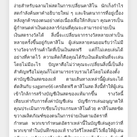
ง่ายสำหรับฉลามไพ่สดในการเปลี่ยนคาสิโน นักเก็งกำไร
สดกำลังค้นหาคำอธิบายใหม่ ๆ และจินตนาการที่อยู่เบื้อง
หลังลูกค้าของตนอย่างต่อเนื่องเพื่อให้กลับมา คุณควรเป็น
ผู้กำหนดค่าเงินดอลลาร์ก่อนที่คุณจะสามารถจ่ายเป็น
เงินสดรางวัลได้ สิ่งนี้จะเปลี่ยนจากรางวัลหลายเท่าเป็น
หลายครั้งขึ้นอยู่กับคาสิโน ผู้เล่นหลายคนยอมรับว่าไม่มี
รางวัลจากร้านค้าใดที่เป็นเงินสดฟรี แต่ก็ไม่เคยเล่นได้
อย่างที่คาดไว้ ความคิดก็คือคุณได้รับเงินเดิมพันที่จะเล่น
โดยไม่มีอะไร ปัญหาคือไม่ว่าคุณจะเปลี่ยนสิ่งนี้เป็นสิ่ง
สำคัญหรือไม่คุณก็ไม่สามารถรวบรวมได้โดยไม่ต้องตั้ง
ค่าบัญชีเงินสดของแท้ ตามเส้นทางเหล่านี้ผู้เล่นจะได้
ตัดสินกับ sagame66 เครดิตฟรี คาสิโนสด สิ่งนี้ทำให้ผู้เล่น
เข้าใกล้การสร้างบัญชีเงินสดของแท้มากขึ้น รางวัลนี้
เทียบเท่ากับการตั้งค่าบัญชีเล่น บัญชีการเล่นอนุญาตให้
คุณประเมินการเขียนโปรแกรมคาสิโนด้วย คาสิโนสดขัด
ขวางผลิตภัณฑ์ของตนในการจ่ายเงินตามอัตราที่
กำหนด พวกเขากำหนดอัตราเหล่านี้ในบัญชีเล่นสูงกว่าที่
พวกเขาทำในบันทึกของแท้ รางวัลรีโหลดมีไว้เพื่อให้ผู้เล่น