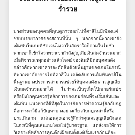
ร่ำรวย
บางส่วนของบุคคลที่คุณดูการออกไปที่คาสิโนมีเพียงแค่
ชอบบรรยากาศของสถานที่นั้น ๆ นอกจากนี้พวกเขายัง
เดิมพันในเกมที่ชัดเจนไม่ว่าในอัตราใดก็ตามในไม่ช้า
พวกเขาก็เข้าใจว่าพวกเขากำลังสูญเสียเงินสดจำนวนมาก!
เมื่อพิจารณาทุกอย่างแล้วโจทย์ของฉันที่มีต่อบุคคลดัง
กล่าวคือพวกเขาควรจะตัดสินด้วยพื้นฐานของเกมในกรณี
ที่พวกเขาต้องการไปที่คาสิโน เคล็ดลับการเดิมพันคาสิโน
พื้นฐานบางประการสามารถช่วยให้บุคคลดังกล่าวสูญเสีย
เงินสดจำนวนมากได้ ไม่ว่าจะเป็นรูเล็ตโป๊กเกอร์สเปซ
หรือบิงโกคุณควรรู้หลักการของเกมก่อนที่จะเริ่มเล่นและ
เดิมพัน แนวทางที่ดีที่สุดในการจัดการทำความรู้จักกับกฎ
คือการหาวิธีแก้ปัญหาบางอย่างเกี่ยวกับกฎเหล่านี้หรือ
ประเมินเกม แน่นอนคุณอาจรู้สึกว่าคุณจะสูญเสียเงินสด
ในกรณีที่คุณเล่นเกมโดยไม่รู้มาตรฐาน แต่ส่งผลให้การ
วิเคราะห์หลักการคุณต้องฝึกฝนตั้งแต่เริ่มแรกก่อนที่จะ