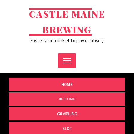
Skip
to
CASTLE MAINE
content
BREWING
Foster your mindset to play creatively
HOME
BETTING
GAMBLING
SLOT