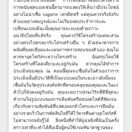
ร่วมกับพวกเขาทั้งหมด! การใช้แผนภาพของโครงสร้าง
การพนันฟุตบอลเช่นนี้สามารถแสดงให้เห็นว่ามีประโยชน์
อย่างไม่น่าเชื่อ sagame เครดิตฟรี แต่คุณควรจริงจังกับ
ตัวเองอย่างสมบูรณ์และไม่เริ่มปลดประจำการและ
เปลี่ยนแปลงมิฉะนั้นคุณอาจจะจบลงด้วยภาวะ
อนาธิปไตยที่แท้จริง คุณควรใช้โครงสร้างแต่ละส่วน
อย่างตรงไปตรงมากับโครงสร้างอื่น ๆ ด้วยธนาคารการ
พนันที่ยอดเยี่ยมและแผนการตรวจสอบของตัวเอง คุณไม่
ควรหาจุดโฟกัสระหว่างโครงสร้าง ฉันสรุปโดยใช้
โครงสร้างที่โดดเดี่ยวและอยู่กับมัน หากคุณได้ทำการ
ประเมินของคุณ ณ ตอนนี้คุณจะเชื่อมั่นในตัวเองว่าการ
ประเมินนั้นมีประวัติที่เป็นแบบแผนในระยะยาวดังนั้นจง
เชื่อมั่นในวัตถุประสงค์หลักที่ครอบคลุมของคุณและในแง่
ทั่วไปก็ยังคงอยู่กับมัน คุณจะพบว่าเฟรมเวิร์กที่ดีที่สุดจะ
ทำงานในรูปแบบของการเดิมพันหรือสปอตไลต์ที่ชัดเจน
เกี่ยวกับความสัมพันธ์ที่แสดงออกทั่วโลกและการยึดมั่น
อย่างรวดเร็วในการตัดสินใจที่ให้ไว้ควรคืนค่าจุดโฟกัสที่
ไม่สามารถหยั่งรู้ได้ สิ่งหนึ่งที่ทำให้ยุ่งเหยิงที่ฉันเป็นครั้ง
คราวเท่าที่จะทำได้คือเมื่อผู้คนใช้เกณฑ์มาตรฐานของ