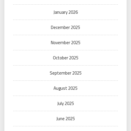
January 2026
December 2025
November 2025
October 2025
September 2025
August 2025
July 2025
June 2025