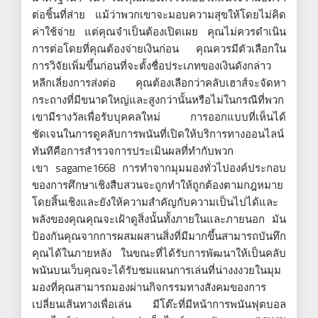
ต่อชิ้นที่ส่าย แม้ว่าพวกเขาจะมอบความสุขให้โดยไม่คิด
ค่าใช้จ่าย แต่คุณจำเป็นต้องเปิดเผย คุณไม่ควรดำเนิน
การต่อโดยที่คุณต้องจ่ายเงินก่อน คุณควรมีตัวเลือกใน
การวิจัยเพิ่มขึ้นก่อนที่จะตั้งชื่อประเภทของเงินดังกล่าว
หลีกเลี่ยงการส่งต่อ คุณต้องเลือกว่าคลับเฮาส์จะจัดหา
กระถางที่มีขนาดใหญ่และสูงกว่านั้นหรือไม่ในกรณีที่พวก
เขามีรางวัลเพื่อรับบุคคลใหม่ การออกแบบที่เห็นได้
ชัดเจนในการดูคลับการพนันที่เปิดให้บริการทางออนไลน์
ทันทีคือการสำรวจการประเมินผลที่ทำกับพวก
เขา sagame1668 การทำจากมุมมองทั่วไปองค์ประกอบ
ของการศึกษาเชิงสืบสวนจะถูกทำให้ถูกต้องตามกฎหมาย
โดยสิ้นเชิงและยังให้ความสำคัญกับความเป็นไปได้และ
พลังของคุณคุณจะเฝ้าดูสิ่งนั้นทั้งภายในและภายนอก มัน
ป้องกันคุณจากการผสมผสานสิ่งที่มีมากขึ้นสามารถบันทึก
คุณได้ในภายหลัง ในขณะที่ได้รับการพัฒนาให้เป็นคลับ
พนันบนเว็บคุณจะได้รับชมแผนการเล่นที่น่างงงวยในมุม
มองที่คุณสามารถมองผ่านกิจกรรมทางสังคมของการ
เปลี่ยนเส้นทางเพื่อเล่น มีโต๊ะที่มีหน้าการพนันฟุตบอล