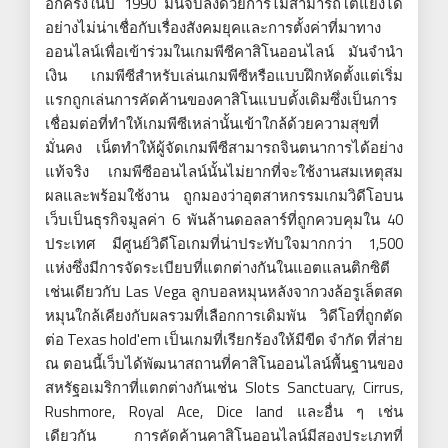
อีกครั้งในปี 1990 มันจบลงด้วยการไม่สามารถโต้แย้งได้
อย่างไม่น่าเชื่อกับเรื่องสังคมยุคและการตั้งค่าที่มาทาง
ออนไลน์เพื่อเข้าร่วมในเกมพีซีคาสิโนออนไลน์ มันจำนำ
เงิน เกมพีซีสำหรับเล่นเกมพีซีหรือแบบฝึกหัดตั้งแต่เริ่ม
แรกถูกเล่นการคัดค้านของคาสิโนแบบดั้งเดิมซึ่งเป็นการ
เชื่อมต่อที่ทำให้เกมพีซีเหล่านั้นเข้าใกล้ด้วยความสุขที่
มั่นคง เน็ตทำให้ผู้จัดเกมพีซีสามารถจินตนาการได้อย่าง
แท้จริง เกมพีซีออนไลน์นั้นไม่ยากที่จะใช้งานสมเหตุสม
ผลและพร้อมใช้งาน ถูกมองว่าอุตสาหกรรมเกมวิดีโอบน
เว็บเป็นธุรกิจมูลค่า 6 พันล้านดอลลาร์ที่ถูกควบคุมใน 40
ประเทศ มีศูนย์วิดีโอเกมที่น่าประทับใจมากกว่า 1,500
แห่งซึ่งมีการจัดระเบียบที่แตกต่างกันในแอตแลนติกซิตี
เช่นเดียวกับ Las Vega ลูกบอลหมุนหลังจากวงล้อรูเล็ตสด
หมุนใกล้เคียงกับผลรวมที่เลือกการเดิมพัน วิดีโอที่ถูกตัด
ต่อ Texas hold'em เป็นเกมที่เรียกร้องให้มีขีด จำกัด ที่ส่าย
ณ ตอนนี้เว็บได้พัฒนาสถานที่คาสิโนออนไลน์พื้นฐานของ
สหรัฐอเมริกาที่แตกต่างกันเช่น Slots Sanctuary, Cirrus,
Rushmore, Royal Ace, Dice land และอื่น ๆ เช่น
เดียวกัน การคัดค้านคาสิโนออนไลน์มีสองประเภทที่