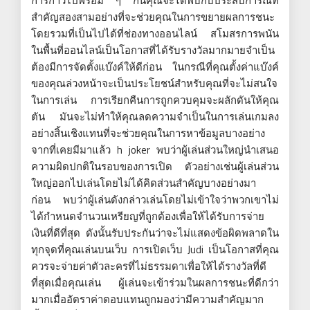
การก้าวไปพร้อม ๆ กันคุณจะได้พบกับประสบการณ์ที่
สำคัญสองสามอย่างที่จะช่วยคุณในการขยายผลการชนะ
โดยรวมที่เป็นไปได้ที่ช่องทางออนไลน์ สโมสรการพนัน
ในพื้นที่ออนไลน์เป็นโอกาสที่ได้รับรางวัลมากมายจำเป็น
ต้องมีการจัดตั้งแบ๊งค์ให้ดีก่อน ในกรณีที่คุณตั้งค่าแบ๊งค์
ของคุณล่วงหน้าจะเป็นประโยชน์สำหรับคุณที่จะไม่สนใจ
ในการเล่น การเรียกคืนการถูกควบคุมจะผลักดันให้คุณ
ตัน มันจะไม่ทำให้คุณลดความจำเป็นในการเล่นเกมลง
อย่างสิ้นเชิงแทนที่จะช่วยคุณในการหาข้อมูลบางอย่าง
จากที่เคยมีมาแล้ว h joker พบว่าผู้เล่นส่วนใหญ่นำเสนอ
ความผิดปกติในรอบของการเปิด ตัวอย่างเช่นผู้เล่นส่วน
ใหญ่ออกไปเล่นโดยไม่ได้คิดส่วนสำคัญบางอย่างมา
ก่อน พบว่าผู้เล่นดังกล่าวเล่นโดยไม่เข้าใจว่าพวกเขาไม่
ได้กำหนดจำนวนเหรียญที่ถูกต้องเพื่อให้ได้รับการจ่าย
เงินที่ดีที่สุด ดังนั้นรับประกันว่าจะไม่แสดงข้อผิดพลาดใน
ทุกจุดที่คุณเล่นบนเว็บ การเปิดเว็บ Judi เป็นโอกาสที่คุณ
ควรจะจ่ายค่าตัวละครที่ไม่ธรรมดาเพื่อให้ได้รางวัลที่ดี
ที่สุดเมื่อคุณเล่น ผู้เล่นจะเข้าร่วมในผลการชนะที่ดีกว่า
มากเมื่ออัตราค่าตอบแทนถูกมองว่ามีความสำคัญมาก