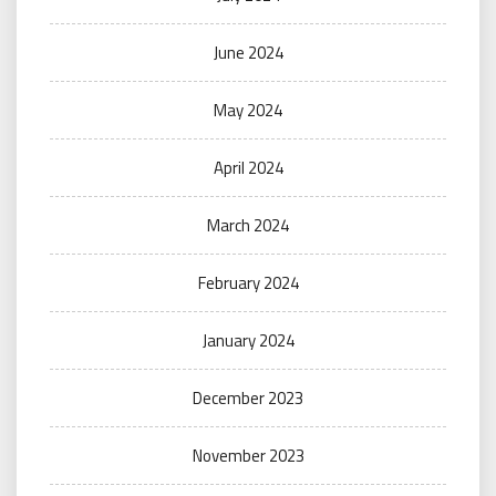
June 2024
May 2024
April 2024
March 2024
February 2024
January 2024
December 2023
November 2023