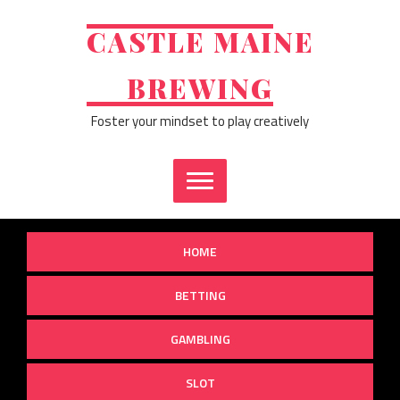
Skip
to
CASTLE MAINE
content
BREWING
Foster your mindset to play creatively
HOME
BETTING
GAMBLING
SLOT