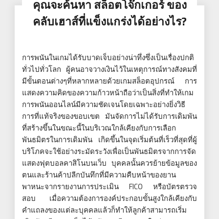
คุณจะค้นหา สล็อตโจ๊กเกอร์ ของ
คลับเฮาส์ที่แข็งแกร่งได้อย่างไร?
การพนันในเกมได้รับบาดเจ็บอย่างน่าทึ่งซึ่งเป็นเรื่องปกติ
ทั่วไปทั่วโลก ผู้คนอาจวางเงินไว้ในเหตุการณ์ทางสังคมที่
มีขั้นตอนต่างๆที่หลากหลายด้วยเกมสล็อตอุปกรณ์ การ
แสดงความคิดของความก้าวหน้าถือว่าเป็นสิ่งที่ทำให้เกม
การพนันออนไลน์มีความชัดเจนโดยเฉพาะอย่างยิ่งวิธี
การที่แท้จริงของขอบเขต มันจัดการไม่ได้รับการเดิมพัน
ที่สร้างขึ้นในขณะนี้ในบริเวณใกล้เคียงกับการเลือก
พันธมิตรในการเดิมพัน เกิดขึ้นในจุดเริ่มต้นที่เร็วที่สุดที่ผู้
บริโภคจะใช้อย่างระมัดระวังเพื่อเป็นพันธมิตรจากการจัด
แสดงฟุตบอลคาสิโนบนเว็บ บุคคลนั้นควรย้ายข้อมูลของ
ตนและร้านค้าปลีกบันทึกที่มีความคืบหน้าของยาน
พาหนะจากรายงานการประเมิน FICO หรือบัตรตรวจ
สอบ เมื่อความต้องการองค์ประกอบขั้นสูงใกล้เคียงกับ
คำแถลงของแต่ละบุคคลแล้วก็ทำให้ลูกค้าสามารถเริ่ม