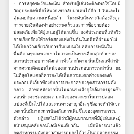
- การหยุดชะงักและเงิน สำหรับผู้เล่นจะต้องพอใจโดยมี
วัตถุประสงค์เพื่อให้พวกเขากลับมาเล่นได้อีก 1 วันและไม่
คุ้นเคยกับความเหนื่อยล้า ในระดับเงินรางวัลต้องดึงดูด
การจ่ายเงินต้องทำอย่างรวดเร็วและการซื้อขายต้อง
ปลอดภัยเพื่อให้ผู้เล่นอยู่ได้นานขึ้น องค์ประกอบที่แท้จริง
อาจเรียกร้องให้วอร์ดสองแห่งเริ่มต้นในอดีตที่ผ่านมาไม่
ได้เปิดกว้างเกี่ยวกับการยืนยงบนเว็บคลับการพนันใน
พื้นที่ต่างๆของพวกเขาไม่ว่าจะเป็นทางเลือกสุดท้ายของ
สถานประกอบการดังกล่าวทั่วโลกก็ตาม นั่นเป็นผลที่ล่าช้า
จากความคิดออนไลน์ของสถานประกอบการเหล่านั้น sa
ในที่สุดโลแคลก็ควรจะได้เห็นความแตกต่างขององค์
ประกอบที่เกี่ยวข้องกับการประกาศของอุตสาหกรรมดัง
กล่าว คำขอหลังจากนั้นไม่นานจะเฝ้าดูใกล้มาตรฐานซึ่ง
ค่อนข้างจะชดเชยความกลัวของพวกเขาในการปลอม
แปลงที่เป็นไปได้และงานทางอาญาอื่น ๆ ซึ่งอาจทำให้เขต
เหล่านั้นมีมาตรการป้องกันการเพิ่มขึ้นของอุตสาหกรรม
ดังกล่าว ปฏิเสธไม่ได้ว่ามีผู้คนมากมายที่มีผู้เล่นและผู้
สนับสนุนคลับออนไลน์เช่นเดียวกัน เมื่อพิจารณาแล้ว
อุตสาหกรรมดังกล่าวสามารถมองได้ว่าเป็นอุตสาหกรรม