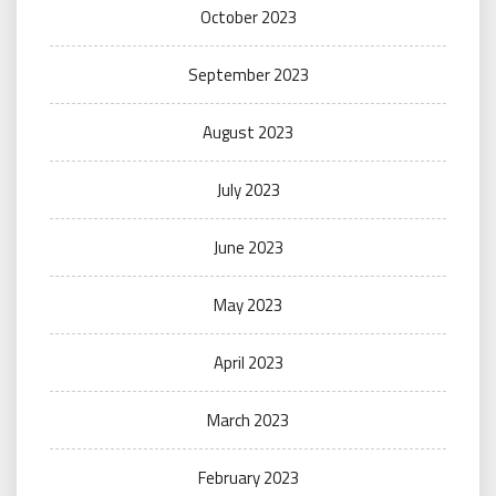
October 2023
September 2023
August 2023
July 2023
June 2023
May 2023
April 2023
March 2023
February 2023