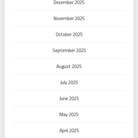
December 2025
November 2025
October 2025
September 2025
August 2025
July 2025
June 2025
May 2025
April 2025