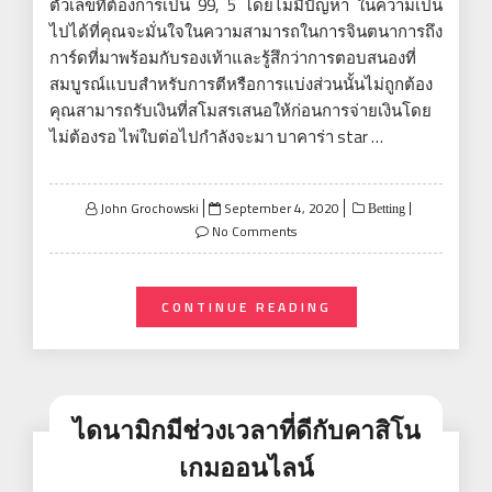
ตัวเลขที่ต้องการเป็น 99, 5 โดยไม่มีปัญหา ในความเป็น
ไปได้ที่คุณจะมั่นใจในความสามารถในการจินตนาการถึง
การ์ดที่มาพร้อมกับรองเท้าและรู้สึกว่าการตอบสนองที่
สมบูรณ์แบบสำหรับการตีหรือการแบ่งส่วนนั้นไม่ถูกต้อง
คุณสามารถรับเงินที่สโมสรเสนอให้ก่อนการจ่ายเงินโดย
ไม่ต้องรอ ไพ่ใบต่อไปกำลังจะมา บาคาร่า star …
Posted
John Grochowski
September 4, 2020
Betting
on
No Comments
CONTINUE READING
ไดนามิกมีช่วงเวลาที่ดีกับคาสิโน
เกมออนไลน์