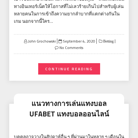
ทางอินเทอร์เน็ตให้โอกาสที่ไม่เลวร้ายเกินไปสำหรับผู้เล่น
หลายคนในการเข้าถึงความยากลำบากที่แตกต่างกันใน
เกม นอกจากนี้ใคร…
Posted
John Grochowski
September 4, 2020
Betting
on
No Comments
CONTINUE READING
แนวทางการเล่นแทงบอล
UFABET แทงบอลออนไลน์
บุคคลอาจวางในสัปดาห์อื่น ๆ ที่ผ่านมาในหลาย ๆ เดือนใน