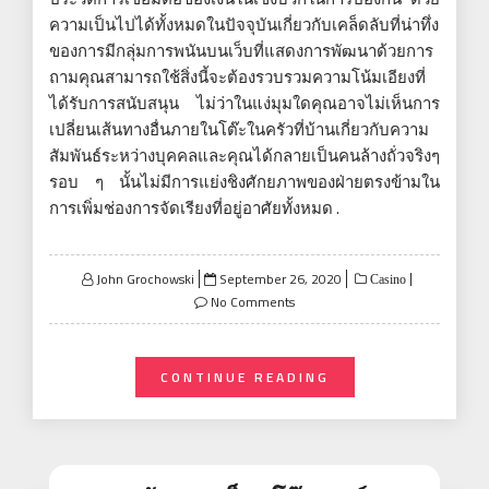
ความเป็นไปได้ทั้งหมดในปัจจุบันเกี่ยวกับเคล็ดลับที่น่าทึ่ง
ของการมีกลุ่มการพนันบนเว็บที่แสดงการพัฒนาด้วยการ
ถามคุณสามารถใช้สิ่งนี้จะต้องรวบรวมความโน้มเอียงที่
ได้รับการสนับสนุน ไม่ว่าในแง่มุมใดคุณอาจไม่เห็นการ
เปลี่ยนเส้นทางอื่นภายในโต๊ะในครัวที่บ้านเกี่ยวกับความ
สัมพันธ์ระหว่างบุคคลและคุณได้กลายเป็นคนล้างถั่วจริงๆ
รอบ ๆ นั้นไม่มีการแย่งชิงศักยภาพของฝ่ายตรงข้ามใน
การเพิ่มช่องการจัดเรียงที่อยู่อาศัยทั้งหมด .
Posted
John Grochowski
September 26, 2020
Casino
on
No Comments
CONTINUE READING