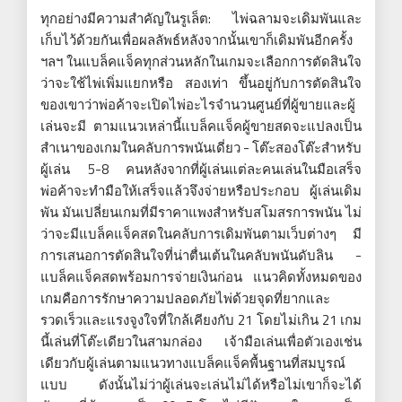
ทุกอย่างมีความสำคัญในรูเล็ต: ไพ่ฉลามจะเดิมพันและ
เก็บไว้ด้วยกันเพื่อผลลัพธ์หลังจากนั้นเขาก็เดิมพันอีกครั้ง
ฯลฯ ในแบล็คแจ็คทุกส่วนหลักในเกมจะเลือกการตัดสินใจ
ว่าจะใช้ไพ่เพิ่มแยกหรือ สองเท่า ขึ้นอยู่กับการตัดสินใจ
ของเขาว่าพ่อค้าจะเปิดไพ่อะไรจำนวนศูนย์ที่ผู้ขายและผู้
เล่นจะมี ตามแนวเหล่านี้แบล็คแจ็คผู้ขายสดจะแปลงเป็น
สำเนาของเกมในคลับการพนันเดี่ยว - โต๊ะสองโต๊ะสำหรับ
ผู้เล่น 5-8 คนหลังจากที่ผู้เล่นแต่ละคนเล่นในมือเสร็จ
พ่อค้าจะทำมือให้เสร็จแล้วจึงจ่ายหรือประกอบ ผู้เล่นเดิม
พัน มันเปลี่ยนเกมที่มีราคาแพงสำหรับสโมสรการพนัน ไม่
ว่าจะมีแบล็คแจ็คสดในคลับการเดิมพันตามเว็บต่างๆ มี
การเสนอการตัดสินใจที่น่าตื่นเต้นในคลับพนันดับลิน -
แบล็คแจ็คสดพร้อมการจ่ายเงินก่อน แนวคิดทั้งหมดของ
เกมคือการรักษาความปลอดภัยไพ่ด้วยจุดที่ยากและ
รวดเร็วและแรงจูงใจที่ใกล้เคียงกับ 21 โดยไม่เกิน 21 เกม
นี้เล่นที่โต๊ะเดียวในสามกล่อง เจ้ามือเล่นเพื่อตัวเองเช่น
เดียวกับผู้เล่นตามแนวทางแบล็คแจ็คพื้นฐานที่สมบูรณ์
แบบ ดังนั้นไม่ว่าผู้เล่นจะเล่นไม่ได้หรือไม่เขาก็จะได้