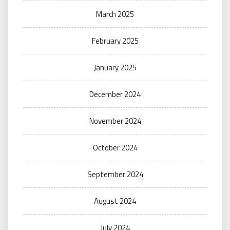
March 2025
February 2025
January 2025
December 2024
November 2024
October 2024
September 2024
August 2024
July 2024