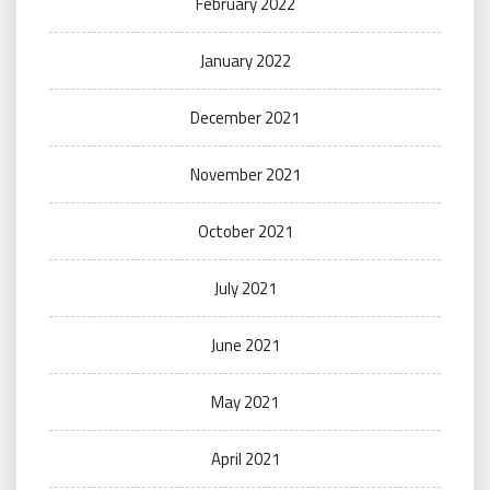
February 2022
January 2022
December 2021
November 2021
October 2021
July 2021
June 2021
May 2021
April 2021