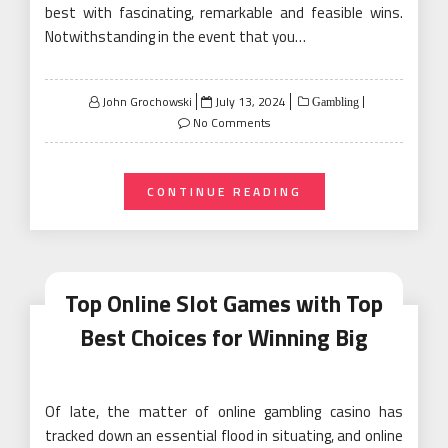
best with fascinating, remarkable and feasible wins.
Notwithstanding in the event that you…
Posted
John Grochowski
July 13, 2024
Gambling
on
No Comments
CONTINUE READING
Top Online Slot Games with Top
Best Choices for Winning Big
Of late, the matter of online gambling casino has
tracked down an essential flood in situating, and online