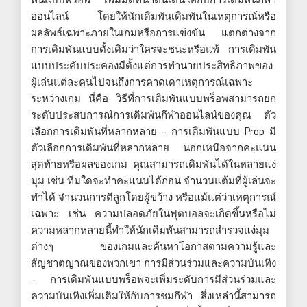
ออนไลน์ โดยให้นักเดิมพันเดิมพันในเหตุการณ์หรือ
ผลลัพธ์เฉพาะภายในเกมหรือการแข่งขัน แตกต่างจาก
การเดิมพันแบบดั้งเดิมว่าใครจะชนะหรือแพ้ การเดิมพัน
แบบประคับประคองมีตั้งแต่การทำนายประสิทธิภาพของ
ผู้เล่นแต่ละคนไปจนถึงการคาดเดาเหตุการณ์เฉพาะ
ระหว่างเกม นี่คือ วิธีที่การเดิมพันแบบพร็อพสามารถยก
ระดับประสบการณ์การเดิมพันกีฬาออนไลน์ของคุณ ตัว
เลือกการเดิมพันที่หลากหลาย - การเดิมพันแบบ Prop มี
ตัวเลือกการเดิมพันที่หลากหลาย นอกเหนือจากคะแนน
สุดท้ายหรือผลของเกม คุณสามารถเดิมพันได้ในหลายแง่
มุม เช่น ทีมใดจะทำคะแนนได้ก่อน จำนวนแต้มที่ผู้เล่นจะ
ทำได้ จำนวนการตีลูกโดยผู้ขว้าง หรือแม้แต่ว่าเหตุการณ์
เฉพาะ เช่น ความปลอดภัยในฟุตบอลจะเกิดขึ้นหรือไม่
ความหลากหลายนี้ทำให้นักเดิมพันสามารถสำรวจแง่มุม
ต่างๆ ของเกมและค้นหาโอกาสตามความรู้และ
สัญชาตญาณของพวกเขา การมีส่วนร่วมและความบันเทิง
- การเดิมพันแบบพร็อพจะเพิ่มระดับการมีส่วนร่วมและ
ความบันเทิงเพิ่มเติมให้กับการชมกีฬา สิ่งเหล่านี้สามารถ