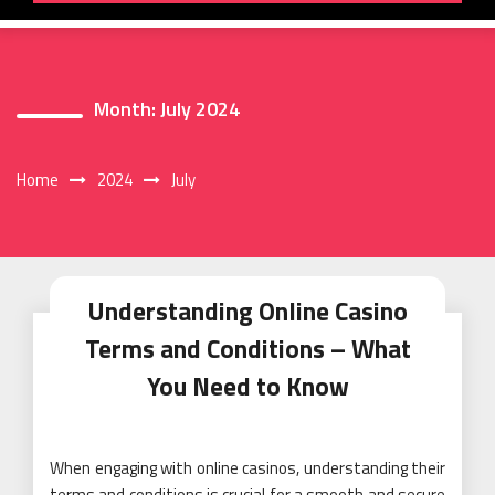
Month:
July 2024
Home
2024
July
Understanding Online Casino
Terms and Conditions – What
You Need to Know
When engaging with online casinos, understanding their
terms and conditions is crucial for a smooth and secure