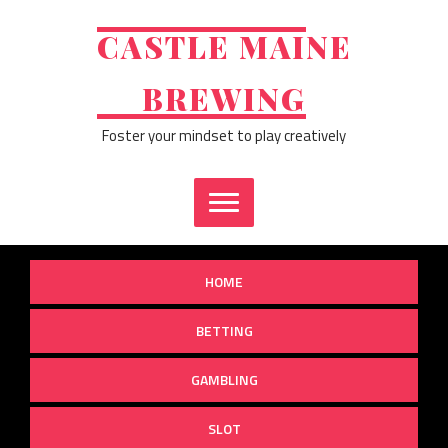
Skip
to
CASTLE MAINE
content
BREWING
Foster your mindset to play creatively
HOME
BETTING
GAMBLING
SLOT