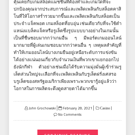
คุ้นเคยกับเกมสล็อตแมชชีนที่ต้องทำและเกมใดที่จะ
ปกป้องคุณจากประสบการณ์และเพลิดเพลินกับสล็อตคาสิ
โนที่ให้โอกาสร่ำรวยมากขึ้นและเพลิดเพลินกับสล็อตเป็น
ประจำ แจ็คพอต เกมสล็อตที่อบอุ่น เช่นเดียวกับที่จะใช้ตำ
แหน่งแบล็คแจ็คหรือรูเล็ตซึ่งรูปแบบบางอย่างในเกมนั้น
เป็นที่ชื่นชอบมากกว่าเกมอื่น ๆ มีพอร์ตเกมออนไลน์
มากมายที่ผู้เล่นเกมชอบมากกว่าคนอื่น ๆ เหตุผลสำคัญที่
ทำให้เกมออนไลน์บางเกมยืนอยู่เหนือระดับการแข่งขัน
ได้อย่างแน่นอนเกี่ยวกับจำนวนเงินที่พวกเขาแยกออกไป
ยังนักกีฬา ตัวอย่างเช่นเมื่อได้รับความมุ่งมั่นผู้เข้าร่วมรู
เล็ตส่วนใหญ่จะเลือกที่จะเพลิดเพลินกับรูเล็ตฝรั่งเศสรอ
บรูเล็ตของสหรัฐอเมริกาเพียงเพราะพวกเขารู้อยู่แล้วว่า
โอกาสในการผลิตจะดึงดูดสายตาได้มากขึ้น
Posted
John Grochowski
February 28, 2021
Casino
on
No Comments