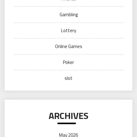
Gambling
Lottery
Online Games
Poker
slot
ARCHIVES
May 2026