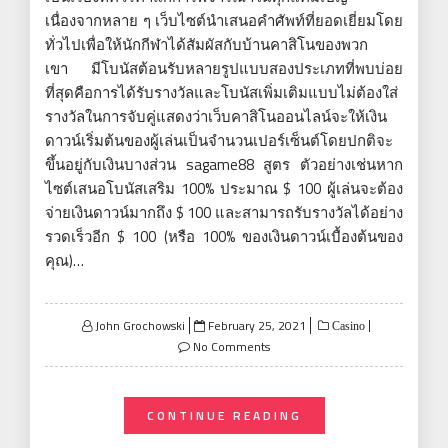
เนื่องจากหลาย ๆ เว็บไซต์นำเสนอคำศัพท์ที่ยอดเยี่ยมโดย
ทั่วไปเพื่อให้นักกีฬาได้สัมผัสกับบ้านคาสิโนของพวก
เขา มีโบนัสต้อนรับหลายรูปแบบสองประเภทที่พบบ่อย
ที่สุดคือการได้รับรางวัลและโบนัสเพิ่มเติมแบบไม่ต้องใส่
รางวัลในการจับคู่แสดงว่าเว็บคาสิโนออนไลน์จะให้เงิน
ดาวน์เริ่มต้นของผู้เล่นเป็นจำนวนเปอร์เซ็นต์โดยปกติจะ
ขึ้นอยู่กับเงินบางส่วน sagame88 สูตร ตัวอย่างเช่นหาก
ไซต์เสนอโบนัสเสริม 100% ประมาณ $ 100 ผู้เล่นจะต้อง
จ่ายเงินดาวน์มากถึง $ 100 และสามารถรับรางวัลได้อย่าง
รวดเร็วอีก $ 100 (หรือ 100% ของเงินดาวน์เบื้องต้นของ
คุณ)…
Posted
John Grochowski
February 25, 2021
Casino
on
No Comments
CONTINUE READING