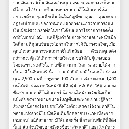
จ่ายเงินดาวน์เป็นเงินสดส่วนบุคคลของคุณอย่างไรก็ตาม
มีโอกาสได้รับมากขึ้นผ่านทางเว็บคาสิโนอินเทอร์เน็ต
ออนไลน์ของคุณเพื่อเพิ่มเงินในบัญชีของคุณ. คุณจะพบ
กฎระเบียบและข้อกำหนดที่แตกต่างกันเกี่ยวกับการถอน
เงินเมื่อมีช่วงเวลาที่ดีในการได้รับผลกำไรจากการจัดตั้ง
คาสิโนออนไลน์ แต่ก็คุ้มค่ากับการทำงานอย่างหนักเมื่อ
ใดก็ตามที่คุณปรับปรุงโอกาสในการได้รับรางวัลใหญ่เมื่อ
คุณมีเวลาเล่นการพนันมากขึ้นเล็กน้อย ด้วยเหตุผลดัง
กล่าวกระตุ้นให้เกิดการจ่ายเงินชดเชยให้กับผู้แทงบอล
โดยเฉพาะรวมถึงโอกาสที่ดีกว่ามากในการลดรายได้จาก
เว็บคาสิโนอินเทอร์เน็ต จากนักกีฬาคาสิโนออนไลน์ของ
คุณ 2,500 คนที่ sagame 100 สัมภาษณ์ประมาณ 1,400
คนได้เข้าร่วมภายในหนึ่งปี นี่คือผู้นำหลักที่ทำให้ผู้เล่นเกม
ชื่นชอบเว็บคาสิโนอินเทอร์เน็ตออนไลน์รางวัลเพิ่มเติม -
แบ๊งค์ของพวกเขามีขนาดใหญ่ขึ้นและพวกเขายังรู้สึกว่า
สิ่งเหล่านี้กำลังได้รับรายได้ที่ไม่ต้องเสียค่าใช้จ่ายคาสิโน
หลายแห่งอาจมีโบนัสเพิ่มเติมอีกหลายประเภทเนื่องจาก
เกมออนไลน์ที่สามารถ มีให้บ่อยครั้ง นี่อาจเป็นข้อดีที่ดีดัง
นั้นผู้เล่นส่วนใหญ่อาจยังคงซื้อรางวัลคาสิโนออนไลน์ทาง