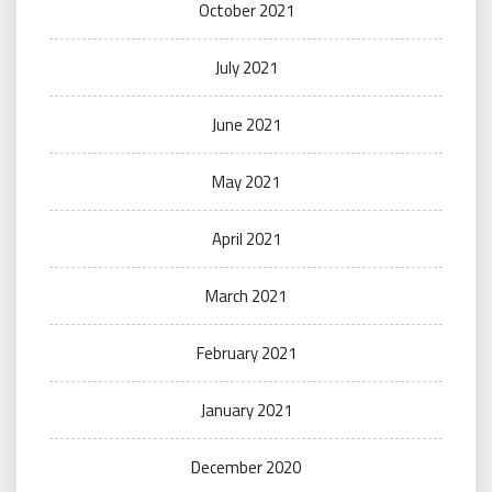
October 2021
July 2021
June 2021
May 2021
April 2021
March 2021
February 2021
January 2021
December 2020