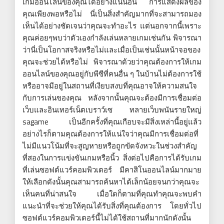
เกมออนไลน์ของคุณได้อย่างแน่นอน การแสดงผลของ
คุณเพียงพอหรือไม่ นี่เป็นสิ่งสำคัญมากที่จะสามารถมอง
เห็นได้อย่างชัดเจนว่าคุณจะทำอะไร แต่นอกจากนี้เพราะ
คุณค่อยๆพบว่าตัวเองกำลังเล่นหลายเกมเช่นกัน พิจารณา
ว่านี่เป็นโอกาสจริงหรือไม่และเมื่อเป็นเช่นนั้นหน้าจอของ
คุณจะช่วยได้หรือไม่ พิจารณาด้วยว่าคุณต้องการให้เกม
ออนไลน์ของคุณอยู่กับพีซีที่คนอื่น ๆ ในบ้านไม่ต้องการใช้
หรืออาจมีอยู่ในสถานที่เงียบสงบที่คุณอาจให้ความสนใจ
กับการเล่นของคุณ หลังจากนั้นคุณจะต้องมีการเชื่อมต่อ
เว็บและอินเทอร์เน็ตเบราว์เซ ทลายเว็บพนันรายใหญ่
sagame เป็นอีกครั้งที่คุณเกือบจะมีสิ่งเหล่านี้อยู่แล้ว
อย่างไรก็ตามคุณต้องการให้แน่ใจว่าคุณมีการเชื่อมต่อที่
ไม่มีแนวโน้มที่จะสูญหายหรือถูกขัดจังหวะในช่วงสำคัญ
ที่สองในการแข่งขันเกมหรือนิ้ว สิ่งต่อไปคือการได้รับเกม
ที่เล่นซอฟต์แวร์คอมพิวเตอร์ มีคาสิโนออนไลน์มากมาย
ให้เลือกดังนั้นคุณสามารถค้นหาได้เล็กน้อยจนกว่าคุณจะ
เห็นคนที่น่าสนใจ เมื่อใดก็ตามที่คุณทำคุณจะพบคำ
แนะนำที่จะช่วยให้คุณได้รับสิ่งที่คุณต้องการ โดยทั่วไป
ซอฟต์แวร์คอมพิวเตอร์นี้ไม่ได้ใช้สถานที่มากนักดังนั้น