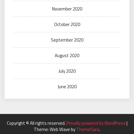
November 2020
October 2020
September 2020
August 2020
July 2020
June 2020
Copyright © All rights reserved.
Proudly powered by WordPress
|
Theme: Web Wave by
ThemeSara
.