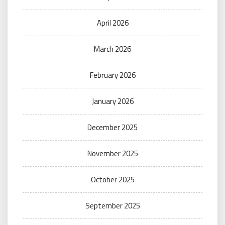
April 2026
March 2026
February 2026
January 2026
December 2025
November 2025
October 2025
September 2025