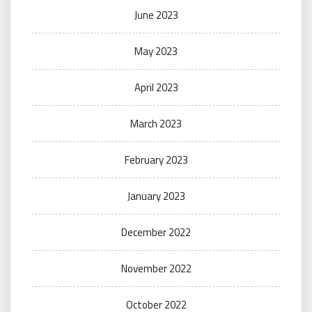
June 2023
May 2023
April 2023
March 2023
February 2023
January 2023
December 2022
November 2022
October 2022