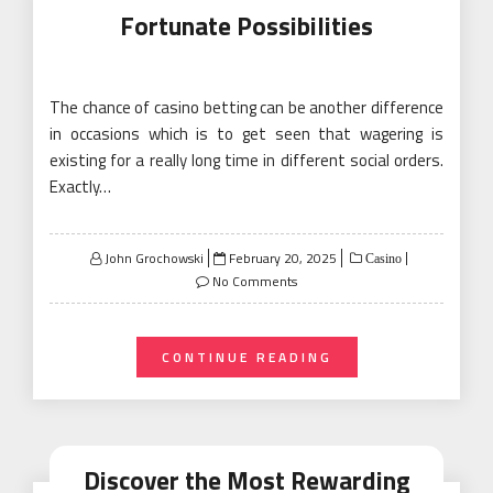
Fortunate Possibilities
The chance of casino betting can be another difference
in occasions which is to get seen that wagering is
existing for a really long time in different social orders.
Exactly…
Posted
John Grochowski
February 20, 2025
Casino
on
No Comments
CONTINUE READING
Discover the Most Rewarding