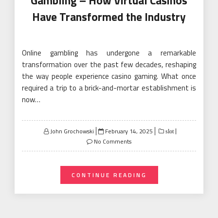
Gambling – How Virtual Casinos
Have Transformed the Industry
Online gambling has undergone a remarkable
transformation over the past few decades, reshaping
the way people experience casino gaming. What once
required a trip to a brick-and-mortar establishment is
now…
Posted
John Grochowski
February 14, 2025
slot
on
No Comments
CONTINUE READING