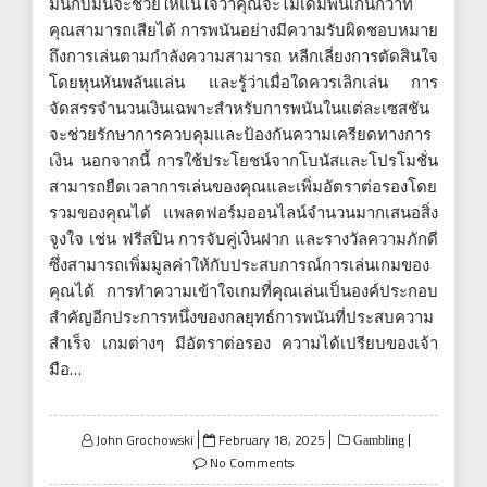
มั่นกับมันจะช่วยให้แน่ใจว่าคุณจะไม่เดิมพันเกินกว่าที่
คุณสามารถเสียได้ การพนันอย่างมีความรับผิดชอบหมาย
ถึงการเล่นตามกำลังความสามารถ หลีกเลี่ยงการตัดสินใจ
โดยหุนหันพลันแล่น และรู้ว่าเมื่อใดควรเลิกเล่น การ
จัดสรรจำนวนเงินเฉพาะสำหรับการพนันในแต่ละเซสชัน
จะช่วยรักษาการควบคุมและป้องกันความเครียดทางการ
เงิน นอกจากนี้ การใช้ประโยชน์จากโบนัสและโปรโมชั่น
สามารถยืดเวลาการเล่นของคุณและเพิ่มอัตราต่อรองโดย
รวมของคุณได้ แพลตฟอร์มออนไลน์จำนวนมากเสนอสิ่ง
จูงใจ เช่น ฟรีสปิน การจับคู่เงินฝาก และรางวัลความภักดี
ซึ่งสามารถเพิ่มมูลค่าให้กับประสบการณ์การเล่นเกมของ
คุณได้ การทำความเข้าใจเกมที่คุณเล่นเป็นองค์ประกอบ
สำคัญอีกประการหนึ่งของกลยุทธ์การพนันที่ประสบความ
สำเร็จ เกมต่างๆ มีอัตราต่อรอง ความได้เปรียบของเจ้า
มือ…
Posted
John Grochowski
February 18, 2025
Gambling
on
No Comments