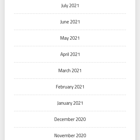
July 2021
June 2021
May 2021
April 2021
March 2021
February 2021
January 2021
December 2020
November 2020