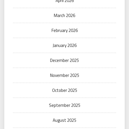
April 2026
March 2026
February 2026
January 2026
December 2025
November 2025
October 2025
September 2025
August 2025