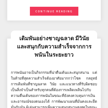
CONTINUE READING
เดิมพันอย่างชาญฉลาด มีวินัย
และสนุกกับความสำเร็จจากการ
พนันในระยะยาว
การพนันอาจเป็นกิจกรรมที่น่าตื่นเต้นและสนุกสนาน แต่
ในท้ายที่สุดความสำเร็จต้องอาศัยมากกว่าโชค กลยุทธ์
การเดิมพันที่ชาญฉลาด วินัย และแนวทางที่รับผิดชอบ
เป็นสิ่งจำเป็นสำหรับทุกคนที่ต้องการเพลิดเพลินไปกับ
ความตื่นเต้นของการพนันในขณะที่ยังคงควบคุมการเงิน
และอารมณ์ของตนเองได้ การพัฒนาแผนที่มั่นคงและยึด
มั่นกับมัน ผู้เล่นสามารถเพิ่มความสนุกสนานสูงสุดในขณะ