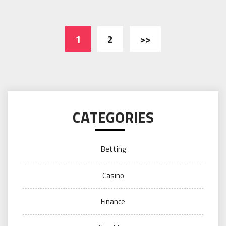
Posts
1
2
>>
pagination
CATEGORIES
Betting
Casino
Finance