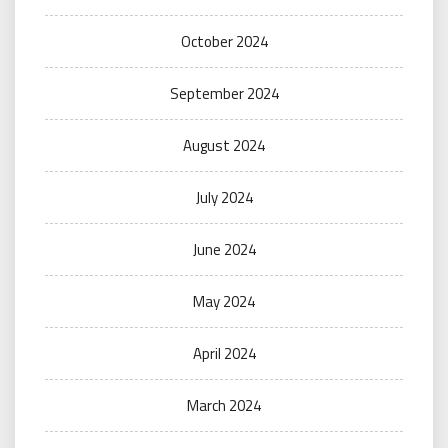
October 2024
September 2024
August 2024
July 2024
June 2024
May 2024
April 2024
March 2024