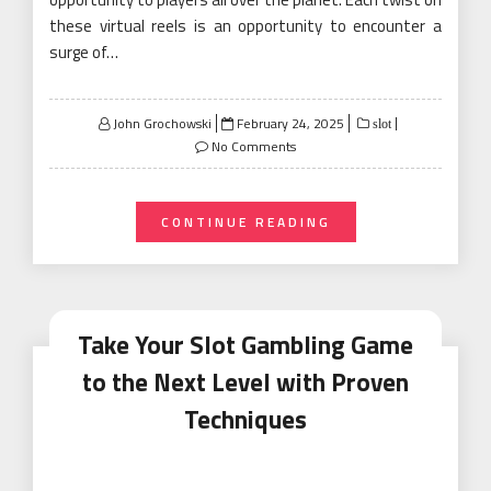
these virtual reels is an opportunity to encounter a
surge of…
Posted
John Grochowski
February 24, 2025
slot
on
No Comments
CONTINUE READING
Take Your Slot Gambling Game
to the Next Level with Proven
Techniques