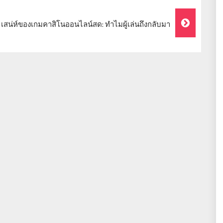
เสน่ห์ของเกมคาสิโนออนไลน์สด: ทำไมผู้เล่นถึงกลับมา