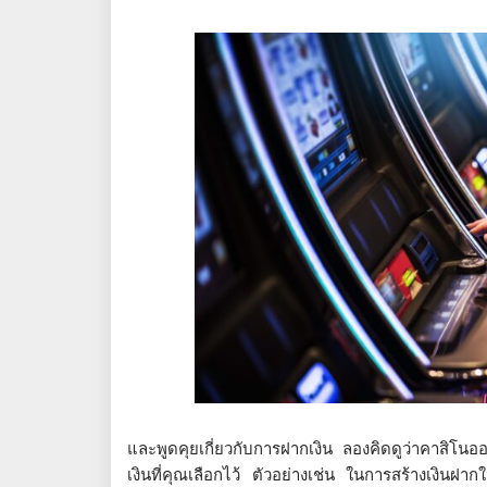
และพูดคุยเกี่ยวกับการฝากเงิน ลองคิดดูว่าคาสิโนออ
เงินที่คุณเลือกไว้ ตัวอย่างเช่น ในการสร้างเงิน