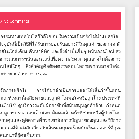
No Comments
กรรมทางเทคโนโลยีวิดีโอเกมในความเป็นจริงไม่น่าแปลกใจ
บันนี้เป็นวิธีที่ได้รับการยอมรับอย่างดีในคุณค่าของเกมคาสิ
สิโนใกล้เคียง ค้นหาที่พัก และสิ่งจำเป็นอื่นๆ พนันออนไลน์ ส่ง
นการเล่นการพนันออนไลน์เพื่อความสะดวก คุณอาจไม่ต้องการ
ออนไลน์ใดๆ สิ่งสำคัญคือต้องตรวจสอบโอกาสจากหลายปัจจัย
หามาอย่างยากลำบากของคุณ
่ว่าจะจัดการหรือไม่ การได้มาดำเนินการแสดงให้เห็นว่าขั้นตอน
กณฑ์เหล่านั้นเสียหายและลูกค้าไม่พอใจหรือถูกโกง ประเทศที่
ปใช้ ดูบริการระดับมืออาชีพที่สนับสนุนลูกค้าด้วย กำหนด
ถดูการตรวจสอบเล็กน้อย ติดต่อเจ้าหน้าที่ช่วยเหลือผู้ป่วยโดย
ควบคุมและดูทิศทางที่พวกเขาจัดการปัญหาของคุณและวิธีการ
กคุณมีข้อสงสัยเกี่ยวกับเงินของคุณพร้อมกับเงินดอลลาร์ที่คุณ
นทนาที่ผู้คนชื่นชอบ