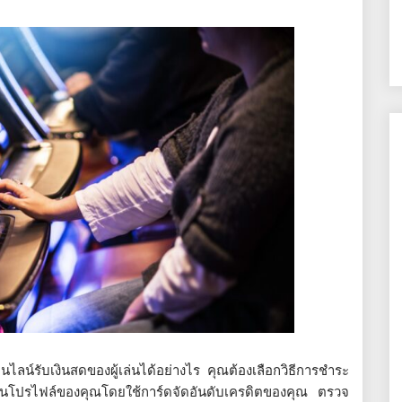
นไลน์รับเงินสดของผู้เล่นได้อย่างไร คุณต้องเลือกวิธีการชำระ
ฝากในโปรไฟล์ของคุณโดยใช้การ์ดจัดอันดับเครดิตของคุณ ตรวจ