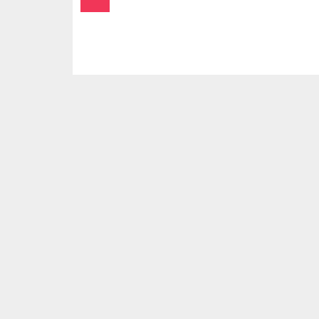
Navigation