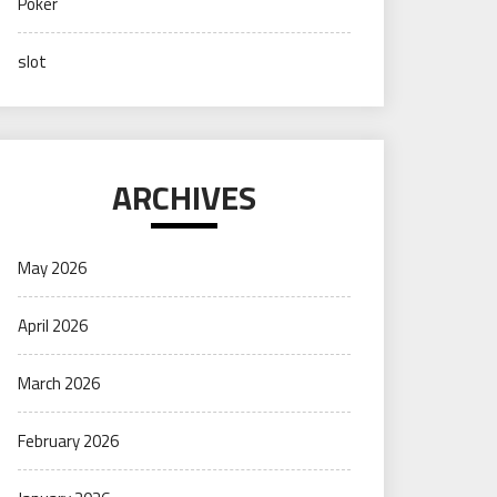
Poker
slot
ARCHIVES
May 2026
April 2026
March 2026
February 2026