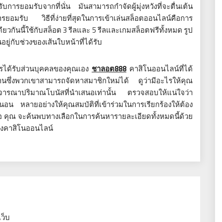
การยอมรับจากที่นั่น มันสามารถกำจัดผู้มุ่งหวังที่จะตื่นเต้น
ยอมรับ วิธีที่ง่ายที่สุดในการเข้าเล่นสล็อตออนไลน์คือการ
ันนี้ใช้กับสล็อต 3 รีลและ 5 รีลและเกมสล็อตฟรีทั้งหมด รูป
่กับช่วงของเส้นใบหน้าที่ได้รับ
ารได้รับส่วนบุคคลของคุณเอง
ชาลอต888
คาสิโนออนไลน์ที่ได้
สนานซึ่งพวกเขาสามารถจัดหาสมาชิกใหม่ได้ ดูว่ามีอะไรให้คุณ
ิจารณาปริมาณโบนัสที่นำเสนอเท่านั้น ตรวจสอบให้แน่ใจว่า
นอน หลายอย่างให้คุณสมบัติที่เข้าร่วมในการเรียกร้องให้ต้อง
คือ คุณ จะค้นพบทางเลือกในการค้นหารายละเอียดทั้งหมดนี้ด้วย
ของคาสิโนออนไลน์
เว็บ