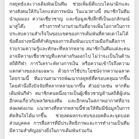
กลยุทธ์และวางเดิมพันเป็นทีม ช่วยเพิ่มมิติแบบไดนามิกและ
ทางสังคมให้กับโลกแห่งการพนัน ในแนวทางนี้ สมาชิกในทีม
นำมุมมอง ความเชี่ยวชาญ และข้อมูลเชิงลึกที่เป็นเอกลักษณ์
มาสู่โต๊ะ สร้างการทำงานร่วมกันที่อาจเพิ่มโอกาสในการ
ประสบความสำเร็จในขอบเขตของการเดิมพันที่คาดเดาไม่ได้
ข้อดีอย่างหนึ่งที่สำคัญของการเดิมพันแบบร่วมมือกันคือการ
รวบรวมความรู้และทักษะที่หลากหลาย สมาชิกในทีมแต่ละคน
อาจมีความเชี่ยวชาญที่แตกต่างกันออกไป ไม่ว่าจะเป็นในด้าน
สถิติกีฬา การวิเคราะห์ทางการเงิน หรือความเข้าใจถึงความ
แตกต่างของเกมเฉพาะ ด้วยการใช้ประโยชน์จากความฉลาด
โดยรวมนี้ ทีมงานสามารถพัฒนากลยุทธ์ที่ครอบคลุมมากขึ้น
โดยคำนึงถึงปัจจัยที่หลากหลายมากขึ้น ตัวอย่างเช่น หากทีม
เดิมพันกีฬา สมาชิกคนหนึ่งอาจเป็นผู้เชี่ยวชาญด้านสถิติผู้เล่น
อีกคนเกี่ยวกับพลวัตของทีม และอีกคนในสภาพอากาศที่อาจ
ส่งผลต่อเกม แนวทางที่หลากหลายนี้ช่วยให้ทีมมีข้อมูลในการ
ตัดสินใจได้มากขึ้น ช่วยลดผลกระทบของอคติและจุดบอด
ส่วนบุคคล การสื่อสารที่มีประสิทธิภาพและการทำงานเป็นทีม
มีความสำคัญอย่างยิ่งในการเดิมพันร่วมกัน