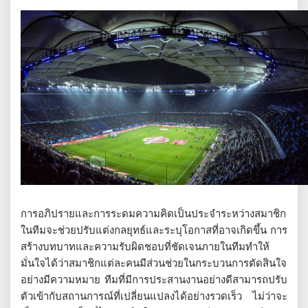
การอภิปรายและการระดมความคิดเป็นประจำระหว่างสมาชิก
ในทีมจะช่วยปรับแต่งกลยุทธ์และระบุโอกาสที่อาจเกิดขึ้น การ
สร้างบทบาทและความรับผิดชอบที่ชัดเจนภายในทีมทำให้
มั่นใจได้ว่าสมาชิกแต่ละคนมีส่วนช่วยในกระบวนการตัดสินใจ
อย่างมีความหมาย ทีมที่มีการประสานงานอย่างดีสามารถปรับ
ตัวเข้ากับสถานการณ์ที่เปลี่ยนแปลงได้อย่างรวดเร็ว ไม่ว่าจะ