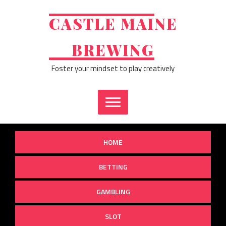
Skip
to
CASTLE MAINE
content
BREWING
Foster your mindset to play creatively
HOME
BETTING
GAMBLING
SLOT