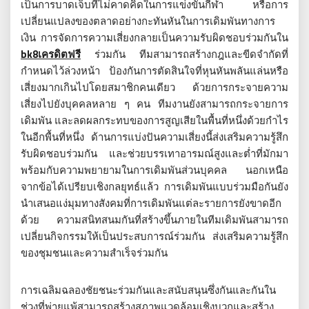
เป็นการบาดเจ็บที่ไม่คาดคิดในการแข่งขันกีฬา หรือการ
เปลี่ยนแปลงของตลาดอย่างกะทันหันในการเดิมพันทางการ
เงิน การจัดการความเสี่ยงกลายเป็นความรับผิดชอบร่วมกันใน
bk8เครดิตฟรี
ร่วมกัน ทีมสามารถสร้างกฎและขีดจำกัดที่
กำหนดไว้ล่วงหน้า ป้องกันการตัดสินใจที่หุนหันพลันแล่นหรือ
เสี่ยงมากเกินไปโดยสมาชิกคนเดียว ด้วยการกระจายความ
เสี่ยงไปยังบุคคลหลาย ๆ คน ทีมงานยังสามารถกระจายการ
เดิมพัน และลดผลกระทบของการสูญเสียในพื้นที่หนึ่งด้วยกำไร
ในอีกพื้นที่หนึ่ง ด้านการแบ่งปันความเสี่ยงนี้ส่งเสริมความรู้สึก
รับผิดชอบร่วมกัน และช่วยบรรเทาอารมณ์สูงและต่ำที่มักมา
พร้อมกับความพยายามในการเดิมพันส่วนบุคคล นอกเหนือ
จากข้อได้เปรียบเชิงกลยุทธ์แล้ว การเดิมพันแบบร่วมมือกันยัง
นำเสนอแง่มุมทางสังคมที่การเดิมพันแต่ละรายการยังขาดอีก
ด้วย ความสนิทสนมกันที่สร้างขึ้นภายในทีมเดิมพันสามารถ
เปลี่ยนกิจกรรมให้เป็นประสบการณ์ร่วมกัน ส่งเสริมความรู้สึก
ของชุมชนและความสำเร็จร่วมกัน
การเฉลิมฉลองชัยชนะร่วมกันและสนับสนุนซึ่งกันและกันใน
ช่วงที่พ่ายแพ้สามารถสร้างสภาพแวดล้อมเชิงบวกและสร้าง