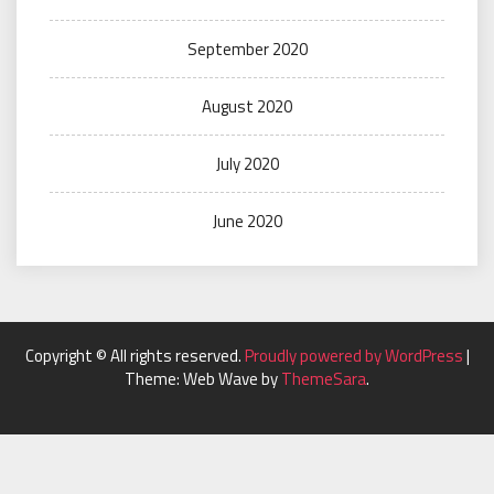
September 2020
August 2020
July 2020
June 2020
Copyright © All rights reserved.
Proudly powered by WordPress
|
Theme: Web Wave by
ThemeSara
.