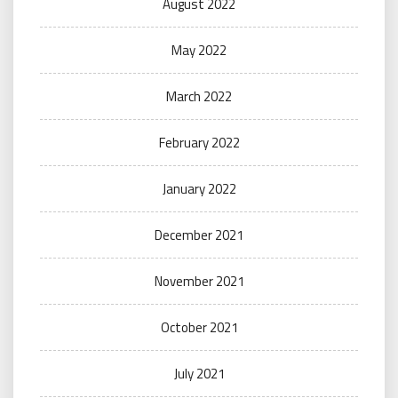
August 2022
May 2022
March 2022
February 2022
January 2022
December 2021
November 2021
October 2021
July 2021