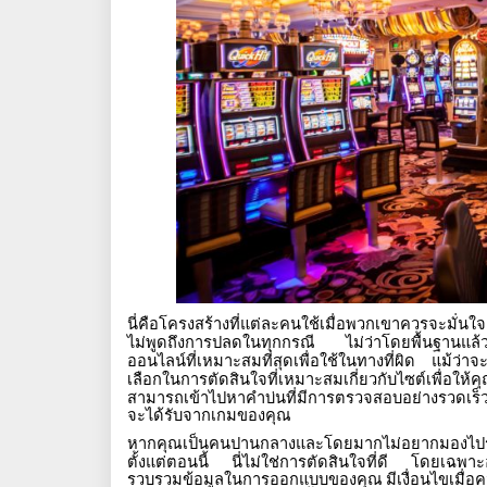
นี่คือโครงสร้างที่แต่ละคนใช้เมื่อพวกเขาควรจะมั่นใ
ไม่พูดถึงการปลดในทุกกรณี
ไม่ว่าโดยพื้นฐานแล้
ออนไลน์ที่เหมาะสมที่สุดเพื่อใช้ในทางที่ผิด
แม้ว่าจะ
เลือกในการตัดสินใจที่เหมาะสมเกี่ยวกับไซต์เพื่อให้คุ
สามารถเข้าไปหาคำบ่นที่มีการตรวจสอบอย่างรวดเร็ว
จะได้รับจากเกมของคุณ
หากคุณเป็นคนปานกลางและโดยมากไม่อยากมองไป
ตั้งแต่ตอนนี้
นี่ไม่ใช่การตัดสินใจที่ดี
โดยเฉพาะอย
รวบรวมข้อมูลในการออกแบบของคุณ
มีเงื่อนไขเมื่