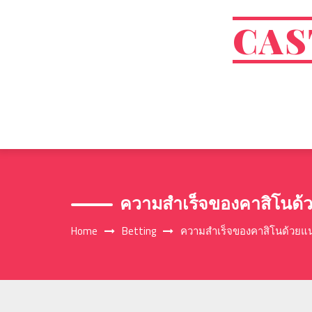
Skip
to
CAS
content
ความสำเร็จของคาสิโนด้ว
Home
Betting
ความสำเร็จของคาสิโนด้วยแนว