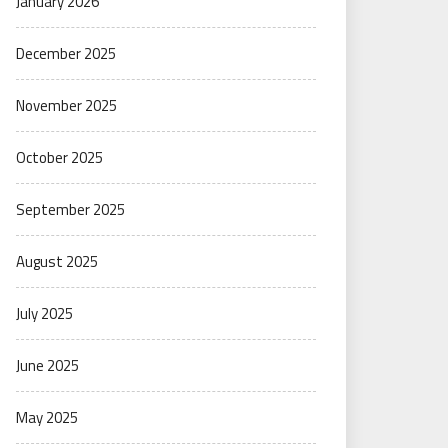
January 2026
December 2025
November 2025
October 2025
September 2025
August 2025
July 2025
June 2025
May 2025