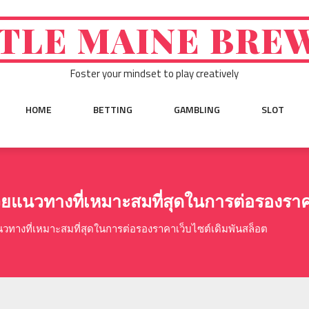
TLE MAINE BRE
Foster your mindset to play creatively
HOME
BETTING
GAMBLING
SLOT
ยแนวทางที่เหมาะสมที่สุดในการต่อรองราคา
ทางที่เหมาะสมที่สุดในการต่อรองราคาเว็บไซต์เดิมพันสล็อต