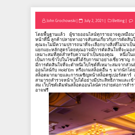
Posted
John Grochowski
July 2, 2021
Betting
on
โดยพื้นฐานแล้ว
ผู้ขายออนไลน์ทุกรายอาจดูเหมือน
หน้าที่นี้
ลูกค้าปลายทางอาจสับสนเกี่ยวกับการตัดสินใ
คุณจะไม่มีความปรารถนาที่จะเลือกบางสิ่งที่ไม่น่าเป็
แยกแยะหลักสูตรโดยคุณอาจมีการตัดสินใจที่จะมองหาทา
เหมาะสมที่สุดสำหรับความจำเป็นของคุณ
หนึ่งใน
เป็นการเข้าไปในโซนที่ได้รับการผ่าอย่างเชี่ยวชาญ
ก
มีการตัดสินใจที่จะตำหนิเว็บไซต์ที่เหมาะสมจากส่วนที
ออนไลน์กับ
หรือเกมสล็อตอื่น
ๆ
มากนักโดยใ
Hold’Em
สล็อตมากมายและการเผชิญหน้าสล็อตซูเปอร์สตาร์
สามารถสำรวจหน้าเว็บได้อย่างมีประสิทธิภาพและเ
สม
เว็บไซต์เดิมพันสล็อตออนไลน์ควรง่ายต่อการสำร
อาจฟรี