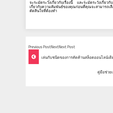
จะระมัดระวังเกี่ยวกับเรื่องนี้
และระมัดระวังเกี่ยวกั
เกี่ยวกับความสัมพันธ์ของคุณก่อนที่คุณจะสามารถเลือ
ตัดสินใจที่ต้องทำ
Previous PostNextNext Post
Post
เล่นกับชนิดของการคัดค้านสล็อตออนไลน์เด
Navigation
คู่มือช่