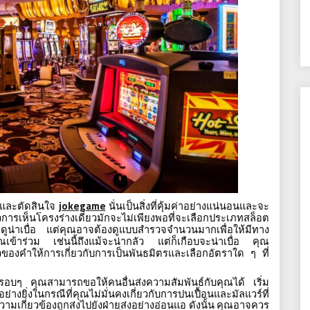
jokegame
จและตัดสินใจ
นั่นเป็นสิ่งที่คุ้มค่าอย่างแน่นอนและจะ
วการเห็นโครงร่างเดี่ยวมักจะไม่เพียงพอที่จะเลือกประเภทสล็อต
ดูน่าเบื่อ
แต่คุณอาจต้องดูแบบสำรวจจำนวนมากเพื่อให้มีทาง
ณเข้าร่วม
เช่นนี้ถึงแม้จะน่ากลัว
แต่ก็เกือบจะน่าเบื่อ
คุณ
ของคำให้การเกี่ยวกับการเป็นพันธมิตรและเลือกอัตราใด
ๆ
ที่
รอบๆ
คุณสามารถขอให้คนอื่นส่งความสัมพันธ์กับคุณได้
เริ่ม
่างยิ่งในกรณีที่คุณไม่มั่นคงเกี่ยวกับการปนเปื้อนและมัลแวร์ที่
อความเกี่ยวข้องถูกส่งไปยังฝ่ายส่งอย่างอ่อนแอ
ดังนั้น
คุณอาจควร