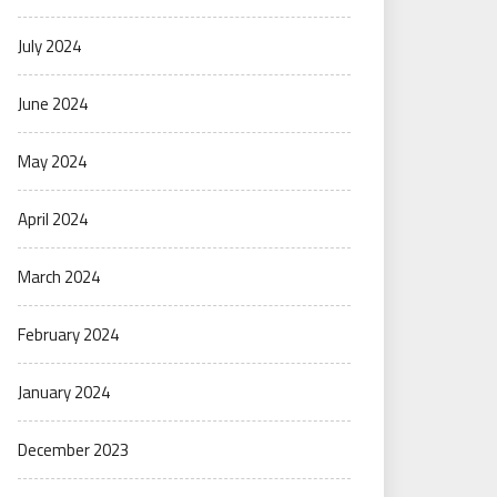
July 2024
June 2024
May 2024
April 2024
March 2024
February 2024
January 2024
December 2023