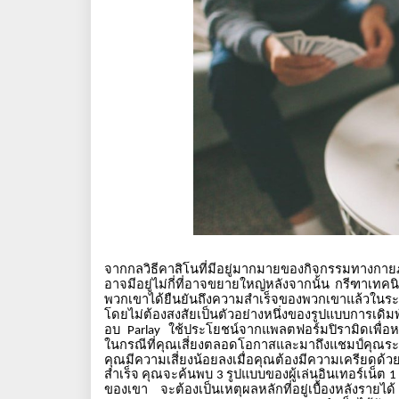
จากกลวิธีคาสิโนที่มีอยู่มากมายของกิจกรรมทางกายภา
อาจมีอยู่ไม่กี่ที่อาจขยายใหญ่หลังจากนั้น
กรีฑาเทคนิ
พวกเขาได้ยืนยันถึงความสำเร็จของพวกเขาแล้วในระ
โดยไม่ต้องสงสัยเป็นตัวอย่างหนึ่งของรูปแบบการเดิมพ
อบ
ใช้ประโยชน์จากแพลตฟอร์มปิรามิดเพื่อหา
Parlay
ในกรณีที่คุณเสี่ยงตลอดโอกาสและมาถึงแชมป์คุณระบุ
คุณมีความเสี่ยงน้อยลงเมื่อคุณต้องมีความเครียดด้
สำเร็จ
คุณจะค้นพบ
รูปแบบของผู้เล่นอินเทอร์เน็ต
3
ของเขา
จะต้องเป็นเหตุผลหลักที่อยู่เบื้องหลังรายได้