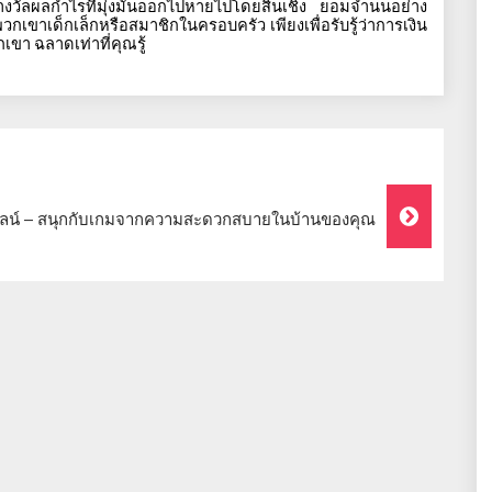
วัลผลกำไรที่มุ่งมั่นออกไปหายไปโดยสิ้นเชิง
ยอมจำนนอย่าง
งพวกเขาเด็กเล็กหรือสมาชิกในครอบครัว
เพียงเพื่อรับรู้ว่าการเงิน
วกเขา
ฉลาดเท่าที่คุณรู้
ลน์ – สนุกกับเกมจากความสะดวกสบายในบ้านของคุณ