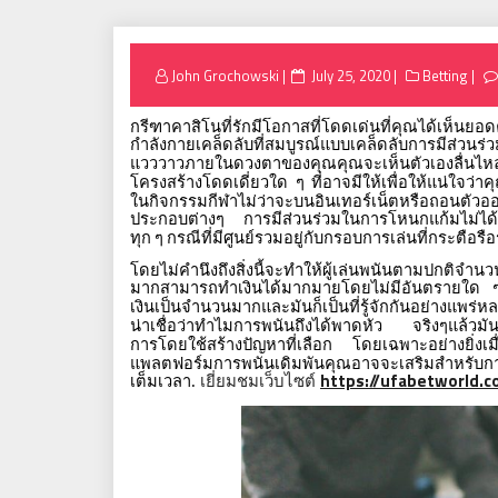
Posted
John Grochowski
July 25, 2020
Betting
on
กรีฑาคาสิโนที่รักมีโอกาสที่โดดเด่นที่คุณได้เห็นยอ
กำลังกายเคล็ดลับที่สมบูรณ์แบบเคล็ดลับการมีส่วนร่ว
แวววาวภายในดวงตาของคุณคุณจะเห็นตัวเองลื่นไหลสำห
โครงสร้างโดดเดี่ยวใด
ๆ
ที่อาจมีให้เพื่อให้แน่ใจว่า
ในกิจกรรมกีฬาไม่ว่าจะบนอินเทอร์เน็ตหรือถอนตัวอ
ประกอบต่างๆ
การมีส่วนร่วมในการโหนกแก้มไม่ได้เ
ทุก
ๆ
กรณีที่มีศูนย์รวมอยู่กับกรอบการเล่นที่กระตือร
โดยไม่คำนึงถึงสิ่งนี้จะทำให้ผู้เล่นพนันตามปกติจำนว
มากสามารถทำเงินได้มากมายโดยไม่มีอันตรายใด
เงินเป็นจำนวนมากและมันก็เป็นที่รู้จักกันอย่างแพร
น่าเชื่อว่าทำไมการพนันถึงได้พาดหัว
จริงๆแล้วมัน
การโดยใช้สร้างปัญหาที่เลือก
โดยเฉพาะอย่างยิ่งเมื
แพลตฟอร์มการพนันเดิมพันคุณอาจจะเสริมสำหรับกา
https://ufabetworld.
เต็มเวลา.
เยี่ยมชมเว็บไซต์