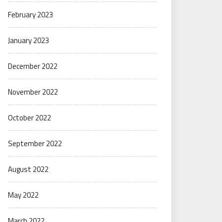
February 2023
January 2023
December 2022
November 2022
October 2022
September 2022
August 2022
May 2022
March 2022