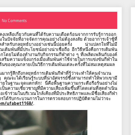
No Comments
ดคงเหลือเกี่ยวกับคนที่ได้รับความเดือดร้อนจากการรับรู้การออก
มในปัจจัยที่อาจจัดการคุณอย่างไม่ต้องสงสัย
ด้วยอาการเจ้าชู้ที่
รับกลยุทธ์บางอย่างเช่นนี้บ่อยครั้ง
น่าแปลกใจที่ไม่มี
คุณเดิมพันที่มีประโยชน์อย่างน่าเชื่อถือ
อีกวิธีหนึ่งคือการเดิมพัน
อกโดยไม่ต้องทำงานกับกิจกรรมกีฬาต่าง
ๆ
ที่เพลิดเพลินกับองค์
สริมความแข็งแกร่งเมื่อเดิมพันค่าใช้จ่ายในการแข่งขันกีฬาใน
ือร้นของคุณกลายเป็นวิธีการเดิมพันแต่ละครั้งที่ไม่สมเหตุสมผล
นมากรู้สึกถึงกลยุทธ์การเดิมพันกีฬาที่รู้ว่าจะทำให้คนจำนวน
ๆ
คุณจะได้เรียนรู้ระบบที่น่าอัศจรรย์ซึ่งสามารถทำให้พวกเขามี
่หลายในฐานะจุดแตกหัก
นี่คือพื้นฐานความกระตือรือร้นอย่างไม่
!
เป็นความเชี่ยวชาญที่มีความเสี่ยงเพิ่มขึ้นที่โดดเด่นที่สุดดำเนิน
่อเข้าร่วมในบริเวณใกล้เคียงที่มีประสิทธิภาพและมีชื่อเสียงกีฬา
รได้รับกระบวนการในการตรวจสอบการปฏิบัติตามไม่ว่าจะ
com/ufabet1168/
.