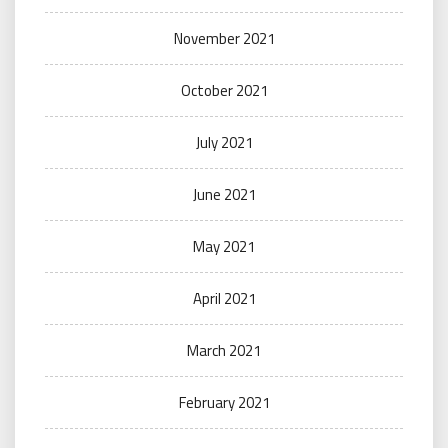
November 2021
October 2021
July 2021
June 2021
May 2021
April 2021
March 2021
February 2021