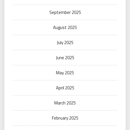
September 2025
August 2025
July 2025
June 2025
May 2025
April 2025
March 2025
February 2025