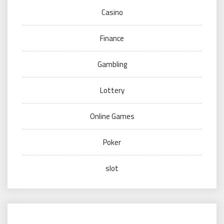
Casino
Finance
Gambling
Lottery
Online Games
Poker
slot