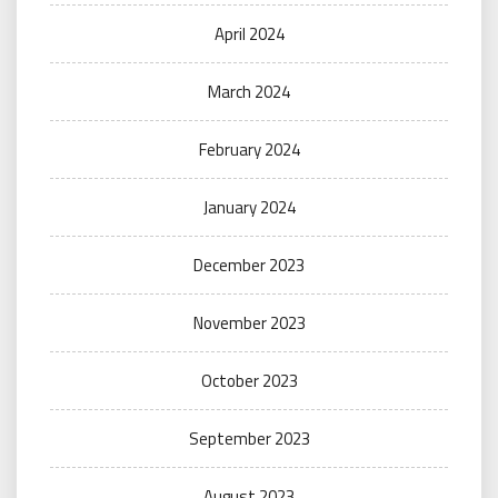
April 2024
March 2024
February 2024
January 2024
December 2023
November 2023
October 2023
September 2023
August 2023