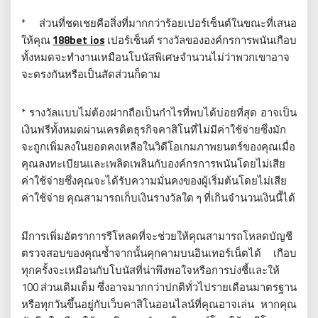
* ส่วนที่ชดเชยคือสิ่งที่มากกว่าร้อยเปอร์เซ็นต์ในขณะที่เสนอ
ให้คุณ
188bet ios
เปอร์เซ็นต์ รางวัลขององค์กรการพนันเกือบ
ทั้งหมดจะทำงานเหมือนโบนัสพิเศษจำนวนไม่ว่าพวกเขาอาจ
จะตรงกันหรือเป็นสัดส่วนก็ตาม
* รางวัลแบบไม่ต้องฝากถือเป็นกำไรที่พบได้บ่อยที่สุด อาจเป็น
เงินฟรีทั้งหมดผ่านเครดิตธุรกิจคาสิโนที่ไม่มีค่าใช้จ่ายซึ่งมัก
จะถูกเพิ่มลงในยอดคงเหลือในวิดีโอเกมภาพยนตร์ของคุณเมื่อ
คุณลงทะเบียนและเพลิดเพลินกับองค์กรการพนันโดยไม่เสีย
ค่าใช้จ่ายซึ่งคุณจะได้รับความมั่นคงของผู้เริ่มต้นโดยไม่เสีย
ค่าใช้จ่าย คุณสามารถเก็บเงินรางวัลใด ๆ ที่เกินจำนวนเงินนี้ได้
มีการเพิ่มอัตราการรีโหลดที่จะช่วยให้คุณสามารถโหลดบัญชี
ตรวจสอบของคุณซ้ำจากนั้นคุกคามบนอินเทอร์เน็ตได้ เกือบ
ทุกครั้งจะเหมือนกับโบนัสที่น่าพึงพอใจหรือการบ่งชี้และให้
100 ส่วนเติมเต็ม ซึ่งอาจมากกว่าปกติทั่วไปรายเดือนมาตรฐาน
หรือทุกวันขึ้นอยู่กับเว็บคาสิโนออนไลน์ที่คุณอาจเล่น หากคุณ