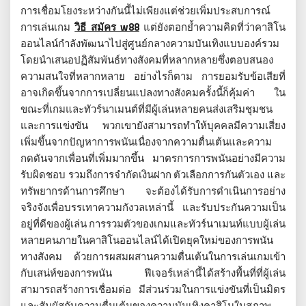
การเชื่อมโยงระหว่างกันนี้ไม่เพียงแต่ช่วยเพิ่มประสบการณ์
การเล่นเกม
วิธี สมัคร w88
แต่ยังตอกย้ำความคิดที่ว่าคาสิโน
ออนไลน์กำลังพัฒนาไปสู่ศูนย์กลางความบันเทิงแบบองค์รวม
โดยนำเสนอปฏิสัมพันธ์ทางสังคมที่หลากหลายซึ่งตอบสนอง
ความสนใจที่หลากหลาย อย่างไรก็ตาม การยอมรับข้อเสียที่
อาจเกิดขึ้นจากการเปลี่ยนแปลงทางสังคมครั้งนี้ก็คุ้มค่า ใน
ขณะที่เกมและทัวร์นาเมนต์ที่มีผู้เล่นหลายคนส่งเสริมชุมชน
และการแข่งขัน พวกเขายังสามารถทำให้บุคคลมีความเสี่ยง
เพิ่มขึ้นจากปัญหาการพนันเนื่องจากความตื่นเต้นและความ
กดดันจากเพื่อนที่เพิ่มมากขึ้น มาตรการการพนันอย่างมีความ
รับผิดชอบ รวมถึงการจำกัดเงินฝาก ตัวเลือกการกันตัวเอง และ
ทรัพยากรด้านการศึกษา จะต้องได้รับการดำเนินการอย่าง
จริงจังเพื่อบรรเทาความกังวลเหล่านี้ และรับประกันความเป็น
อยู่ที่ดีของผู้เล่น การรวมตัวของเกมและทัวร์นาเมนท์แบบผู้เล่น
หลายคนภายในคาสิโนออนไลน์ได้เปิดยุคใหม่ของการพนัน
ทางสังคม ด้วยการผสมผสานความตื่นเต้นในการเล่นเกมเข้า
กับเสน่ห์ของการพนัน ฟีเจอร์เหล่านี้ได้สร้างพื้นที่ที่ผู้เล่น
สามารถสร้างการเชื่อมต่อ มีส่วนร่วมในการแข่งขันที่เป็นมิตร
และสัมผัสกับความตื่นเต้นของความบันเทิงคาสิโนในสภาพ