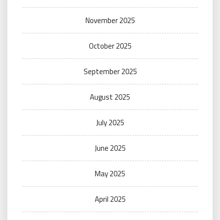
November 2025
October 2025
September 2025
August 2025
July 2025
June 2025
May 2025
April 2025