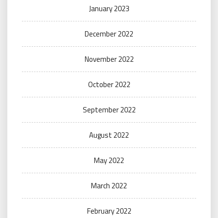
January 2023
December 2022
November 2022
October 2022
September 2022
August 2022
May 2022
March 2022
February 2022