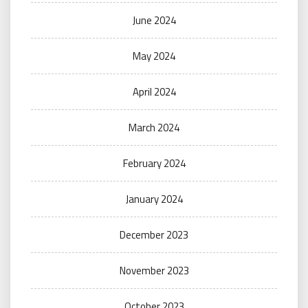
June 2024
May 2024
April 2024
March 2024
February 2024
January 2024
December 2023
November 2023
October 2023