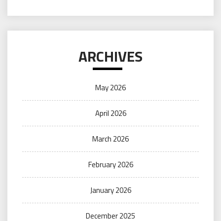
ARCHIVES
May 2026
April 2026
March 2026
February 2026
January 2026
December 2025