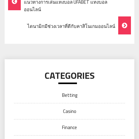
แนวทางการเล่นแทงบอล UFABET แทงบอล
Navigation
ออนไลน์
ไดนามิกมีช่วงเวลาที่ดีกับคาสิโนเกมออนไลน์
CATEGORIES
Betting
Casino
Finance