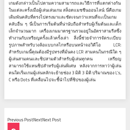
เกมดังกล่าวเป็นไปตามความสามารถและวิธีการที่แตกต่างกัน
ในแต่ละครั้งเมื่อผู้เล่นเล่นเกม สล็อตแมชชีนออนไลน์: นี่คือเกม
เดิมพันคลับที่ตรงไปตรงมาและชัดเจนกว่าแทนที่จะเป็นเกม
คลับอื่น ๆ นี่เป็นการเริ่มต้นที่น่านับถือสำหรับผู้เริ่มต้นและเด็ก
เล็กจำนวนมาก เครื่องเกมมาตรฐานรวมอยู่ในอัตราสามรีลซึ่ง
ทำงานกับเหรียญครั้งแล้วครั้งเล่า สิ่งนี้ช่วยจำการจัดระเบียบ
รูปภาพสำหรับวงล้อแบบกลไกหรือบนหน้าจอวิดีโอ LCR:
สำหรับเกมนี้คุณต้องมีรูปทรงที่มั่นคง LCR สามคนในกรณีใด ๆ
ผู้เล่นสามคนและชิปสามตัวสำหรับผู้เล่นทุกคน เหรียญ
สามารถใช้แทนชิปสำหรับผู้เล่นพิเศษ หลังจากการหาว่าผู้เล่น
คนใดเริ่มเกมผู้เล่นหลักจะย้ายช่อง 3 มิติ 3 มิติ ปริมาณของ L’s,
C หรือ Dots ที่เคลื่อนไปจะชี้นำไปที่ชิปของผู้เล่น
Previous PostNextNext Post
Post