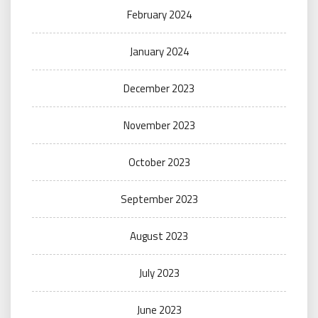
February 2024
January 2024
December 2023
November 2023
October 2023
September 2023
August 2023
July 2023
June 2023