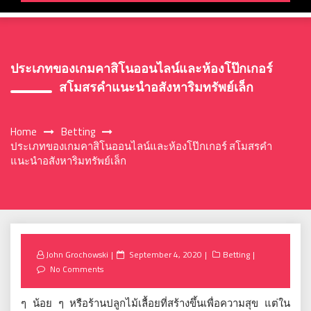
ประเภทของเกมคาสิโนออนไลน์และห้องโป๊กเกอร์
สโมสรคำแนะนำอสังหาริมทรัพย์เล็ก
Home
Betting
ประเภทของเกมคาสิโนออนไลน์และห้องโป๊กเกอร์ สโมสรคำ
แนะนำอสังหาริมทรัพย์เล็ก
Posted
John Grochowski
September 4, 2020
Betting
on
No Comments
ๆ น้อย ๆ หรือร้านปลูกไม้เลื้อยที่สร้างขึ้นเพื่อความสุข แต่ใน