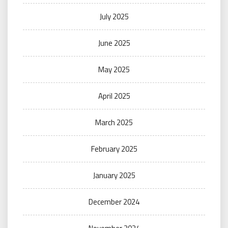
July 2025
June 2025
May 2025
April 2025
March 2025
February 2025
January 2025
December 2024