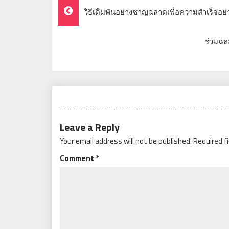
Post
วิธีเดิมพันอย่างชาญฉลาดเพื่อความสำเร็จอย่
Navigation
ร่วมฉล
Leave a Reply
Your email address will not be published.
Required f
Comment
*