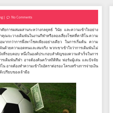
ing
No Comments
าศัยการผสมผสานระหว่างกลยุทธ์ วินัย และความเข้าใจอย่าง
ม่ว่าคุณจะวางเดิมพันในงานกีฬาหรือลองเสี่ยงโชคที่คาสิโน ความ
สมอมากกว่าการพึ่งพาโชคเพียงอย่างเดียว ในการเริ่มต้น ความ
ดิมพันด้วยความอดทนและสมจริง พวกเขาเข้าใจว่าการเดิมพันไม่
ดสินใจที่รอบคอบ หนึ่งในองค์ประกอบสำคัญของความสำเร็จในการ
รเดิมพันกีฬา อาจต้องค้นคว้าสถิติทีม ฟอร์มผู้เล่น และปัจจัย
าสิโน อาจต้องทำความเข้าใจอัตราต่อรอง โครงสร้างการจ่ายเงิน
ด้เปรียบของเจ้ามือ