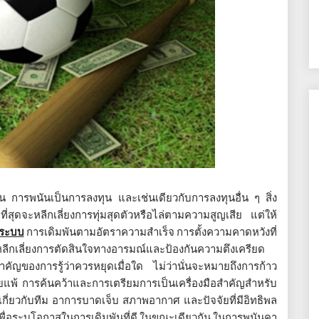
ุน การพนันเป็นการลงทุน และเช่นเดียวกับการลงทุนอื่น ๆ สิ่ง
่สุดจะหลีกเลี่ยงการทุ่มสุดตัวหรือไล่ตามความสูญเสีย แต่ให้
าระบบ
การเดิมพันตามอัตราความสำเร็จ การตั้งความคาดหวังที่
ีกเลี่ยงการตัดสินใจทางอารมณ์และป้องกันความตึงเครียด
คัญของการรู้ว่าควรหยุดเมื่อใด ไม่ว่านั่นจะหมายถึงการก้าว
พ้ การค้นคว้าและการเตรียมการเป็นเครื่องมือสำคัญสำหรับ
กี่ยวกับทีม อาการบาดเจ็บ สภาพอากาศ และปัจจัยที่มีอิทธิพล
ี้เพื่อระบุโอกาสในการเดิมพันที่ดี ในขณะเดียวกัน ในการพนันคา