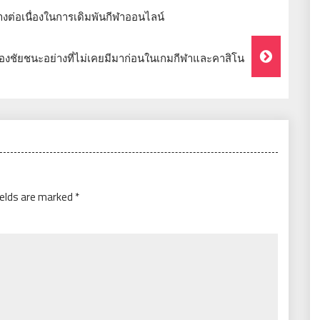
างต่อเนื่องในการเดิมพันกีฬาออนไลน์
องชัยชนะอย่างที่ไม่เคยมีมาก่อนในเกมกีฬาและคาสิโน
ields are marked
*