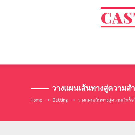
Skip
to
CAS
content
วางแผนเส้นทางสู่ความสำ
Home
Betting
วางแผนเส้นทางสู่ความสำเร็