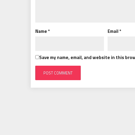
Name
*
Email
*
Save my name, email, and website in this bro