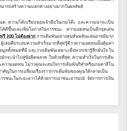
นสามารถสร้างความแตกต่างอย่างมากในผลลัพธ์
็อต ความได้เปรียบของเจ้ามือในเกมโต๊ะ และความน่าจะเป็น
ใจได้ดีขึ้นและเพิ่มโอกาสในการชนะ ความอดทนเป็นอีกจุดเด่น
ฟรี 300 ไม่ต้องฝาก
การเดิมพันอย่างหุนหันพลันแล่นอาจมีมาก
ล่นที่ประสบความสำเร็จมากที่สุดรู้ดีว่าความอดทนนั้นคุ้มค่า
ทั้งหมดที่มี และวางเดิมพันเฉพาะเมื่อพวกเขารู้สึกมั่นใจ ใน
วมักจะนำไปสู่ข้อผิดพลาด ในท้ายที่สุด ความสำเร็จในการเดิม
และความอดทน ไม่ว่าคุณจะสนใจการเดิมพันกีฬาหรือเกมคาสิโน
ำคัญในการเปลี่ยนเรื่องราวการเดิมพันของคุณให้กลายเป็น
นการชนะในระยะยาวได้ด้วยการเอาชนะอารมณ์ จัดการการเงิน