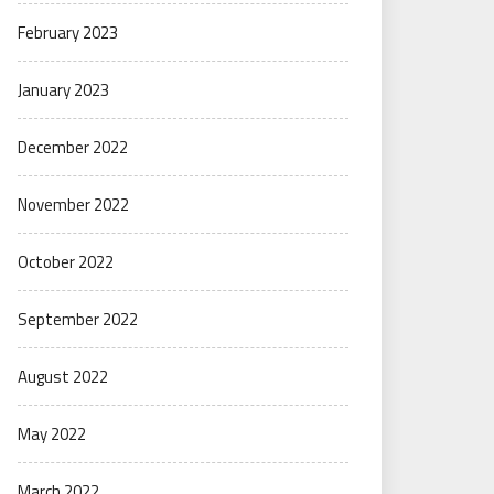
February 2023
January 2023
December 2022
November 2022
October 2022
September 2022
August 2022
May 2022
March 2022