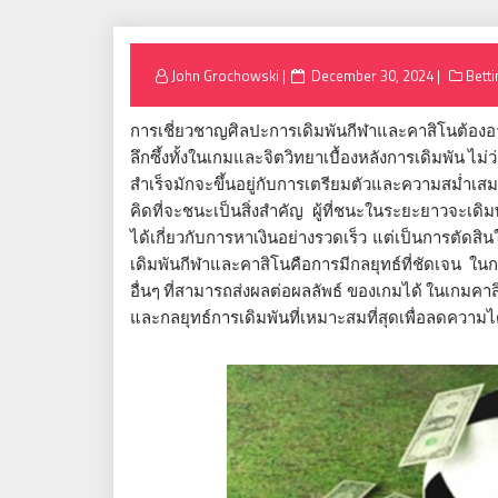
Posted
John Grochowski
December 30, 2024
Bett
on
การเชี่ยวชาญศิลปะการเดิมพันกีฬาและคาสิโนต้องอ
ลึกซึ้งทั้งในเกมและจิตวิทยาเบื้องหลังการเดิมพัน ไ
สำเร็จมักจะขึ้นอยู่กับการเตรียมตัวและความสม่ำเ
คิดที่จะชนะเป็นสิ่งสำคัญ ผู้ที่ชนะในระยะยาวจะเ
ได้เกี่ยวกับการหาเงินอย่างรวดเร็ว แต่เป็นการตั
เดิมพันกีฬาและคาสิโนคือการมีกลยุทธ์ที่ชัดเจน ในกา
อื่นๆ ที่สามารถส่งผลต่อผลลัพธ์ ของเกมได้ ในเกมค
และกลยุทธ์การเดิมพันที่เหมาะสมที่สุดเพื่อลดความไ