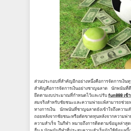
ส่วนประกอบที่สำคัญอีกอย่างหนึ่งคือการจัดการเงินท
สำคัญคือการจัดการเงินอย่างชาญฉลาด นักพนันที่ดีที
ยึดตามงบประมาณที่กำหนดไว้และปรับ
fun888 เข้
สมจริงสำหรับชัยชนะและความพ่ายแพ้สามารถช่วยหล
ทางการเงิน นักพนันที่ชาญฉลาดยังเข้าใจถึงความสำ
ถอยหลังจากชัยชนะหรือตัดขาดทุนหลังจากความพ่ายแ
ความสำเร็จ ในกีฬา หมายถึงการติดตามข้อมูลล่าสุดเ
อื่น ๆ นักพนันกีฬาที่ประสบความสำเร็จมักใช้ข้อมูลน