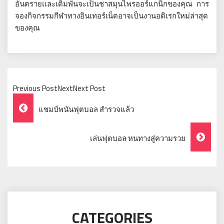
อันตรายและเดิมพันจะเป็นชาสมุนไพรออร์แกนิกของคุณ
การ
จองกิจกรรมกีฬาทางอินเทอร์เน็ตอาจเป็นงานอดิเรกใหม่ล่าสุด
ของคุณ
Previous PostNextNext Post
Post
แชมป์พนันฟุตบอล สำรวจแล้ว
Navigation
เล่นฟุตบอล หนทางสู่ความรวย
CATEGORIES