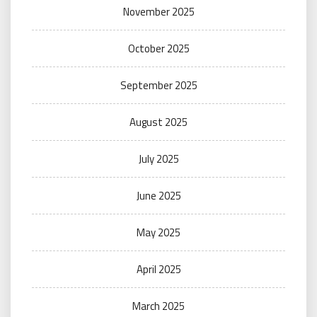
November 2025
October 2025
September 2025
August 2025
July 2025
June 2025
May 2025
April 2025
March 2025