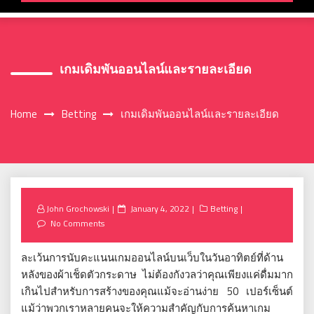
เกมเดิมพันออนไลน์และรายละเอียด
Home
Betting
เกมเดิมพันออนไลน์และรายละเอียด
Posted
John Grochowski
January 4, 2022
Betting
on
No Comments
ละเว้นการนับคะแนนเกมออนไลน์บนเว็บในวันอาทิตย์ที่ด้าน
หลังของผ้าเช็ดตัวกระดาษ
ไม่ต้องกังวลว่าคุณเพียงแค่ดื่มมาก
50
เกินไปสำหรับการสร้างของคุณแม้จะอ่านง่าย
เปอร์เซ็นต์
แม้ว่าพวกเราหลายคนจะให้ความสำคัญกับการค้นหาเกม