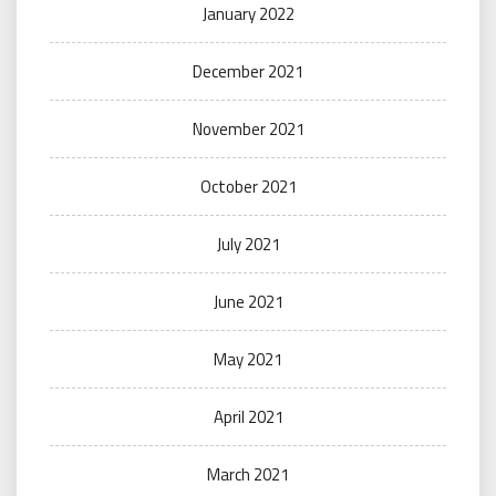
January 2022
December 2021
November 2021
October 2021
July 2021
June 2021
May 2021
April 2021
March 2021