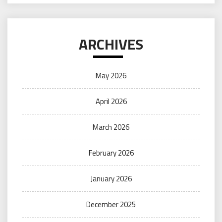
ARCHIVES
May 2026
April 2026
March 2026
February 2026
January 2026
December 2025