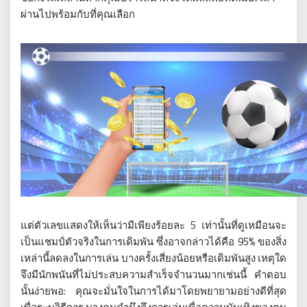
ผ่านไปพร้อมกับที่คุณเลือก
แต่ตัวเลขแสดงให้เห็นว่ามีเพียงร้อยละ 5 เท่านั้นที่ดูเหมือนจะ
เป็นแชมป์ตัวจริงในการเดิมพัน ซึ่งอาจกล่าวได้คือ 95% ของสิ่ง
เหล่านี้ลดลงในการเล่น บางครั้งเสี่ยงน้อยหรือเดิมพันสูง เหตุใด
จึงมีนักพนันที่ไม่ประสบความสำเร็จจำนวนมากเช่นนี้ คำตอบ
นั้นง่ายพอ: คุณจะมั่นใจในการได้มาโดยพยายามอย่างดีที่สุด