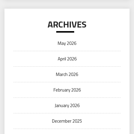
ARCHIVES
May 2026
April 2026
March 2026
February 2026
January 2026
December 2025