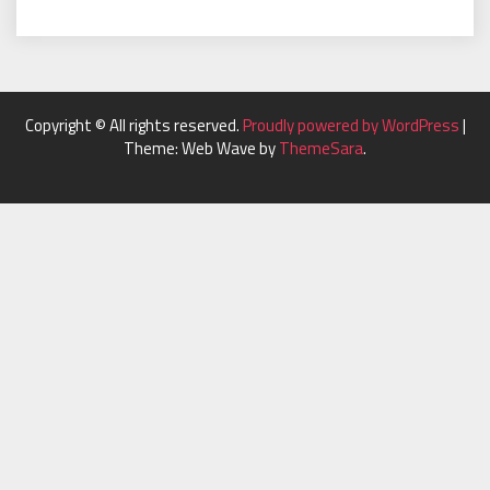
Copyright © All rights reserved.
Proudly powered by WordPress
|
Theme: Web Wave by
ThemeSara
.