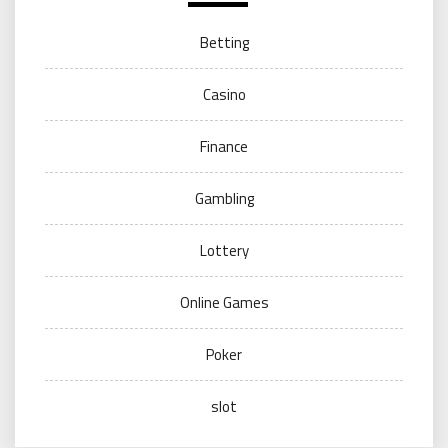
Betting
Casino
Finance
Gambling
Lottery
Online Games
Poker
slot