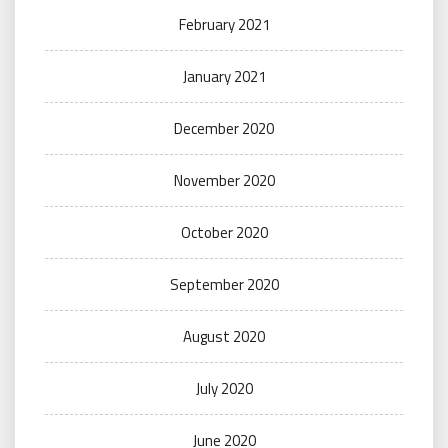
February 2021
January 2021
December 2020
November 2020
October 2020
September 2020
August 2020
July 2020
June 2020