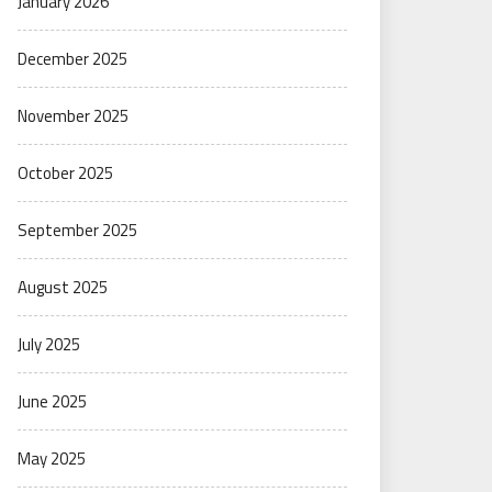
January 2026
December 2025
November 2025
October 2025
September 2025
August 2025
July 2025
June 2025
May 2025