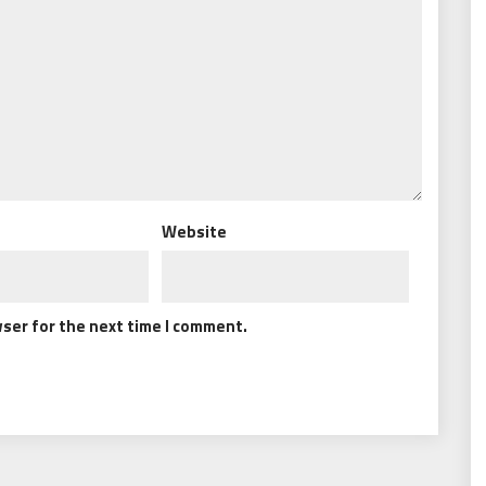
Website
wser for the next time I comment.