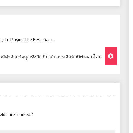
ney To Playing The Best Game
นมีค่าด้วยข้อมูลเชิงลึกเกี่ยวกับการเดิมพันกีฬาออนไลน์
ields are marked
*