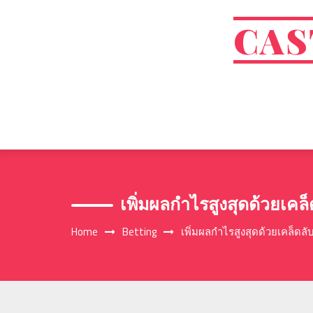
Skip
to
CAS
content
เพิ่มผลกำไรสูงสุดด้วยเคล
Home
Betting
เพิ่มผลกำไรสูงสุดด้วยเคล็ดล