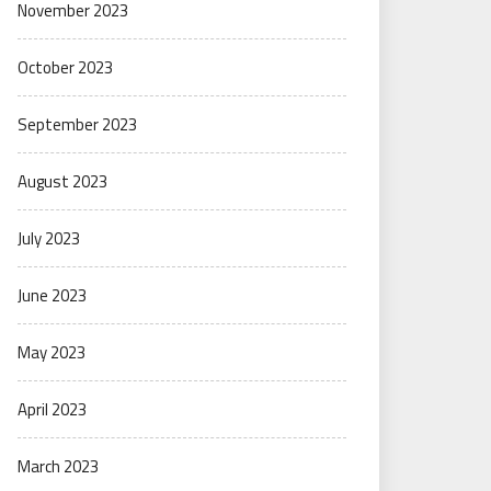
November 2023
October 2023
September 2023
August 2023
July 2023
June 2023
May 2023
April 2023
March 2023