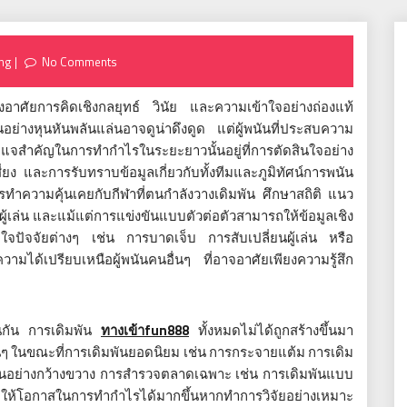
ing
No Comments
องอาศัยการคิดเชิงกลยุทธ์ วินัย และความเข้าใจอย่างถ่องแท้
อย่างหุนหันพลันแล่นอาจดูน่าดึงดูด แต่ผู้พนันที่ประสบความ
สำคัญในการทำกำไรในระยะยาวนั้นอยู่ที่การตัดสินใจอย่าง
ง และการรับทราบข้อมูลเกี่ยวกับทั้งทีมและภูมิทัศน์การพนัน
ควรทำความคุ้นเคยกับกีฬาที่ตนกำลังวางเดิมพัน ศึกษาสถิติ แนว
ู้เล่น และแม้แต่การแข่งขันแบบตัวต่อตัวสามารถให้ข้อมูลเชิง
ข้าใจปัจจัยต่างๆ เช่น การบาดเจ็บ การสับเปลี่ยนผู้เล่น หรือ
วามได้เปรียบเหนือผู้พนันคนอื่นๆ ที่อาจอาศัยเพียงความรู้สึก
ช่นกัน การเดิมพัน
ทางเข้าfun888
ทั้งหมดไม่ได้ถูกสร้างขึ้นมา
ื่นๆ ในขณะที่การเดิมพันยอดนิยม เช่น การกระจายแต้ม การเดิม
ช้กันอย่างกว้างขวาง การสำรวจตลาดเฉพาะ เช่น การเดิมพันแบบ
รถให้โอกาสในการทำกำไรได้มากขึ้นหากทำการวิจัยอย่างเหมาะ