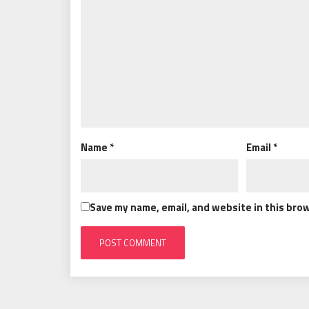
Name
*
Email
*
Save my name, email, and website in this bro