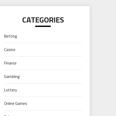
CATEGORIES
Betting
Casino
Finance
Gambling
Lottery
Online Games