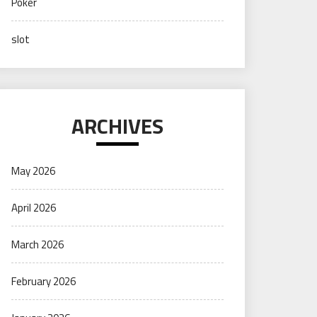
Poker
slot
ARCHIVES
May 2026
April 2026
March 2026
February 2026