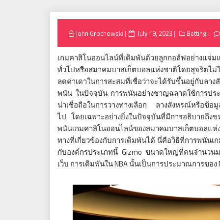
Posted
John Grochowski
July 19, 2023
Betting
on
เกมคาสิโนออนไลน์ที่เดิมพันด้วยลูกกอล์ฟอย่างแจ่
ทั่วไปหรือสมาคมบาสเก็ตบอลแห่งชาติโดยสุจริตไม่ใช
ลดค่าเดาในการสะสมที่เชื่อว่าจะได้รับขึ้นอยู่กับลา
พนัน ในปัจจุบัน การพนันอย่างชาญฉลาดใช้การปร
น่าเชื่อถือในการวางทางเลือก ลางสังหรณ์หรือข้อม
ไป โดยเฉพาะอย่างยิ่งในปัจจุบันที่มีการอธิบายถึงข
พนันเกมคาสิโนออนไลน์ของสมาคมบาสเก็ตบอลแห่งช
ทางที่เกี่ยวข้องกับการเดิมพันได้ นี่คือวิธีที่การพนันเ
กับองค์กรประเภทนี้ Gizmo ขนาดใหญ่ที่คนจำนวน
เว็บ การเดิมพันใน NBA นั้นเป็นการประมาณการของ