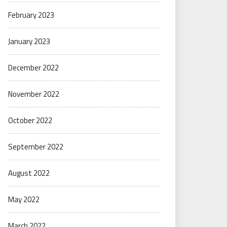
February 2023
January 2023
December 2022
November 2022
October 2022
September 2022
August 2022
May 2022
March 2022