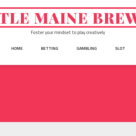
TLE MAINE BRE
Foster your mindset to play creatively
HOME
BETTING
GAMBLING
SLOT