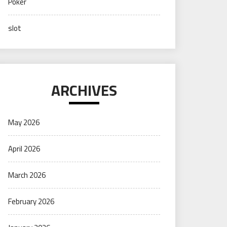
Poker
slot
ARCHIVES
May 2026
April 2026
March 2026
February 2026