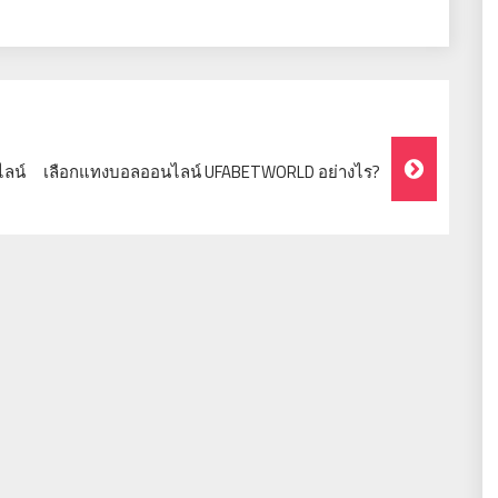
ไลน์
เลือกแทงบอลออนไลน์ UFABETWORLD อย่างไร?