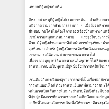
เหตุผลที่ผู้หญิงเดิมพัน
มีหลายสาเหตุที่ผู้หญิงไปเล่นการพนัน คำอธิบายแร
หนีจากความยากลำบากธรรมดา ๆ เมื่อถึงจุดที่พวกเ
ชื่นชอบเกมโดยไม่ต้องไตร่ตรองเรื่องบ้านที่ทำงานหร
เขามีความสนุกสนานมากมาย แรงจูงใจประการที่สามที
ด้วย มีผู้หญิงจำนวนมากที่เดิมพันการบำรุงรักษาต่ำ
จุดที่เหมาะสำหรับผู้หญิงในการเดิมพันเนื่องจากอนุญ
เขาสามารถใช้ความสามารถของพวกเขาได้ นอกจากนี
เนื่องจากอนุญาตให้พวกเขาเล่นในจุดใดก็ได้ที่ต้
จำนวนมากบนเว็บทุกวันนี้ผู้หญิงจึงมีการตัดสินใจม
เช่นเดียวกับกรณีของผู้ชายการกดขี่เป็นเรื่องปกติเช่
การพนันออนไลน์ ด้วยจำนวนเงินสดที่สามารถชนะได้พร
พนันอาจเป็นเส้นทางที่เหมาะสำหรับผู้หญิงที่จะมีช่วง
ที่ผู้หญิงต้องการคือความช่วยเหลือเล็กน้อยและข้อมู
อาชีพที่โดดเด่นในการพนันเพื่อให้พวกเขามีแรงจูงใจ