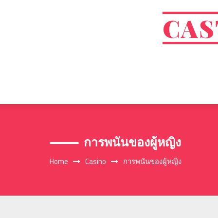
Skip
to
CAS
content
การพนันของผู้หญิง
Home
Casino
การพนันของผู้หญิง