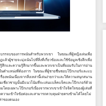
จุดบรรจบของการพนันสำหรับพวกเขา ในขณะที่ผู้หญิงเล่นเพื่อ
้ชายจะมุ่งเน้นไปที่สิ่งที่เกี่ยวข้องและใช้ข้อมูลเชิงลึกเพื่อ
ู้สึกและความรู้สึกมากขึ้นและพวกเขาเป็นที่ยอมรับในการอ่าน
ช้ในตำแหน่งที่ต้องการ ในขณะที่ผู้ชายชื่นชอบโป๊กเกอร์และแบ
เครื่องพนันเนื่องจากสิ่งเหล่านี้เล่นง่ายกว่าและให้ความสนุกสนาน
มเชี่ยวชาญนั้นมีแนวโน้มที่จะเล่นแบล็คแจ็คและโป๊กเกอร์ด้วย
เกมโดยเฉพาะโป๊กเกอร์เนื่องจากพวกเขาเข้าใจจิตใจของผู้เล่นที่
รทำความเข้าใจข้อต่อและสามารถควบคุมฝ่ายตรงข้ามได้โดยไม่
เล่าของตนเอง