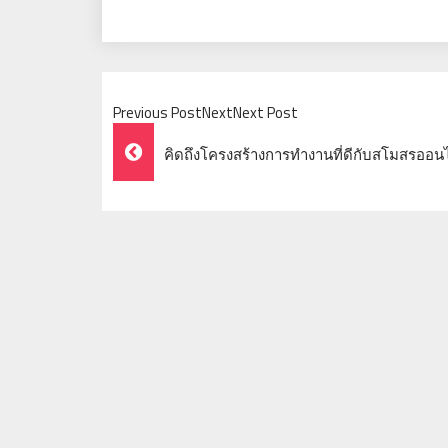
Previous PostNextNext Post
Post
คิดถึงโครงสร้างการทำงานที่ดีกับสโมสรออน
Navigation