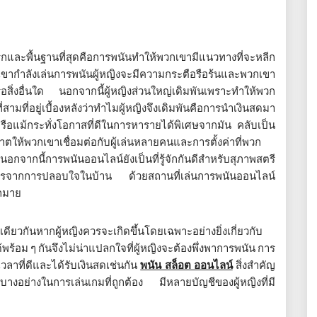
กและพื้นฐานที่สุดคือการพนันทำให้พวกเขามีแนวทางที่จะหลีก
ขากำลังเล่นการพนันผู้หญิงจะมีความกระตือรือร้นและพวกเขา
ือสิ่งอื่นใด นอกจากนี้ผู้หญิงส่วนใหญ่เดิมพันเพราะทำให้พวก
่อยู่เบื้องหลังว่าทำไมผู้หญิงจึงเดิมพันคือการนำเงินสดมา
หรือแม้กระทั่งโอกาสที่ดีในการหารายได้พิเศษจากมัน คลับเป็น
าตให้พวกเขาเชื่อมต่อกับผู้เล่นหลายคนและการตั้งค่าที่พวก
้การพนันออนไลน์ยังเป็นที่รู้จักกันดีสำหรับสุภาพสตรี
องการจากการปลอบใจในบ้าน ด้วยสถานที่เล่นการพนันออนไลน์
ากมาย
นเดียวกันหากผู้หญิงควรจะเกิดขึ้นโดยเฉพาะอย่างยิ่งเกี่ยวกับ
้อม ๆ กันจึงไม่น่าแปลกใจที่ผู้หญิงจะต้องพึ่งพาการพนัน การ
เวลาที่ดีและได้รับเงินสดเช่นกัน
พนัน สล็อต ออนไลน์
สิ่งสำคัญ
ลบางอย่างในการเล่นเกมที่ถูกต้อง มีหลายบัญชีของผู้หญิงที่มี