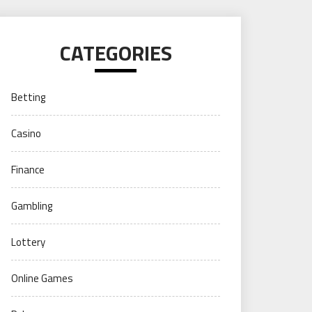
CATEGORIES
Betting
Casino
Finance
Gambling
Lottery
Online Games