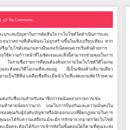
No Comments
จะประสบปัญหาในการตัดสินใจว่าเว็บไซต์ใดดำเนินการและ
จนว่าสถานที่เดิมพันจะไม่ถูกสร้างขึ้นในเชิงเปรียบเทียบ หาก
รือเว็บไซต์เล่นเกมทางอินเทอร์เน็ตคุณควรเริ่มต้นด้วยการ
ดยใช้ความก้าวหน้าที่ไม่ชัดเจนและสิ่งนี้สามารถช่วยคุณในการ
รายชื่อรายการที่คุณต้องค้นหาภายในเว็บไซต์วิดีโอเกม
จะค้นพบวิดีโอเกมที่สะสมอยู่ นี่เป็นเพียงคำอธิบายเดียว
จเป็นวิธีที่น่าเหลือเชื่อที่จะมีหน้าเว็บที่แสดงเกมสัตว์ร้ายตาม
รเชื่อมต่อกับชื่อเกมสำหรับสมาชิกการพนันหลายรายการเช่น
วามท้าทายน้อยกว่ามาก บนเว็บการป้องกันและความมั่นคงใน
วลาของคุณกับผู้บังคับบัญชาหรือนักออกแบบที่ผิดกฎหมายในการ
ุณจะได้รับความเสถียรแม้จะมีการรักษาจากมาตรวัดเว็บไซต์
รายละเอียดจะต้องได้รับการเข้ารหัสในขั้นตอนใดก็ตามที่คุณจะส่ง