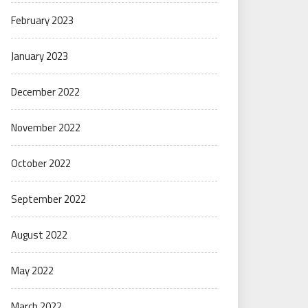
February 2023
January 2023
December 2022
November 2022
October 2022
September 2022
August 2022
May 2022
March 2022