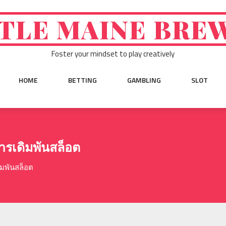
TLE MAINE BRE
Foster your mindset to play creatively
HOME
BETTING
GAMBLING
SLOT
การเดิมพันสล็อต
ดิมพันสล็อต