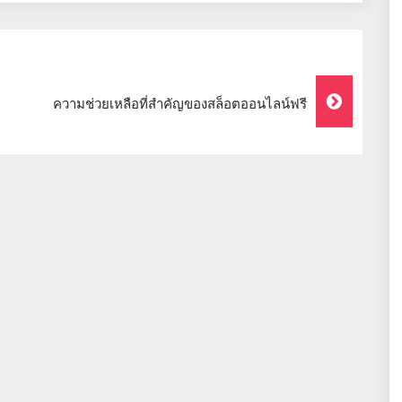
ความช่วยเหลือที่สำคัญของสล็อตออนไลน์ฟรี