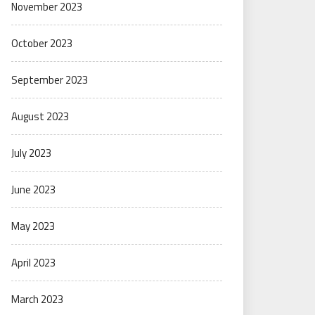
November 2023
October 2023
September 2023
August 2023
July 2023
June 2023
May 2023
April 2023
March 2023