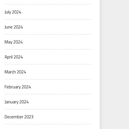
July 2024
June 2024
May 2024
April 2024
March 2024
February 2024
January 2024
December 2023