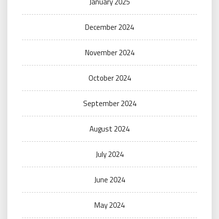
January 2025
December 2024
November 2024
October 2024
September 2024
August 2024
July 2024
June 2024
May 2024