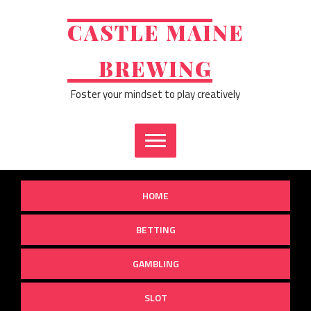
Skip
to
CASTLE MAINE
content
BREWING
Foster your mindset to play creatively
HOME
BETTING
GAMBLING
SLOT