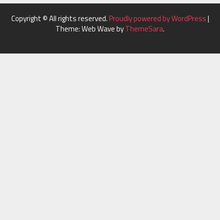
Copyright © All rights reserved.
Proudly powered by WordPress
|
Theme: Web Wave by
ThemeSara
.