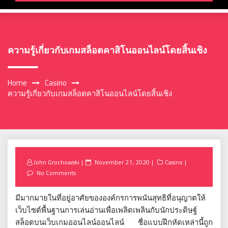
ความรู้เกี่ยวกับเกมสล็อตคาสิโนออนไลน์โดยสิ้นเชิง
Home
Casino
ความรู้เกี่ยวกับเกมสล็อตคาสิโนออนไลน์โดยสิ้นเชิง
Posted
John Grochowski
November 21, 2020
Casino
on
No Comments
มีมากมายในที่อยู่อาศัยขององค์กรการพนันสุทธิที่อนุญาตให้
เว็บไซต์พื้นฐานการเล่นอ่านเพื่อเพลิดเพลินกับนักประดิษฐ์
สล็อตบนเว็บเกมออนไลน์ออนไลน์ ชื่อแบบฝึกหัดเหล่านี้ถูก