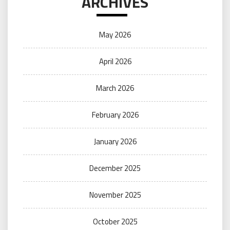
ARCHIVES
May 2026
April 2026
March 2026
February 2026
January 2026
December 2025
November 2025
October 2025