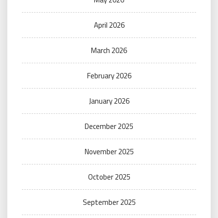
April 2026
March 2026
February 2026
January 2026
December 2025
November 2025
October 2025
September 2025