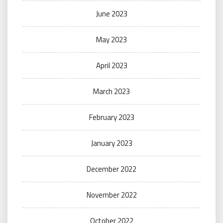
June 2023
May 2023
April 2023
March 2023
February 2023
January 2023
December 2022
November 2022
October 2022