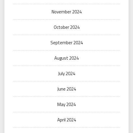
November 2024
October 2024
September 2024
August 2024
July 2024
June 2024
May 2024
April 2024