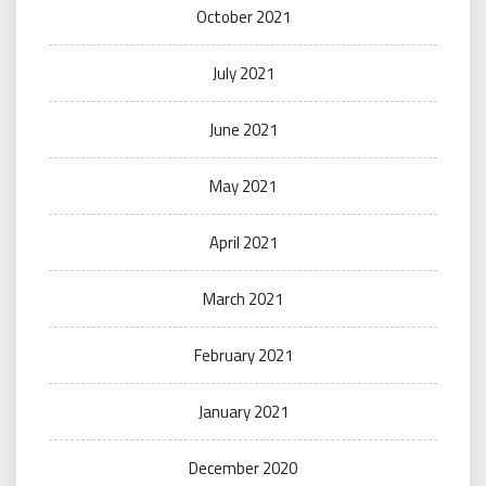
October 2021
July 2021
June 2021
May 2021
April 2021
March 2021
February 2021
January 2021
December 2020