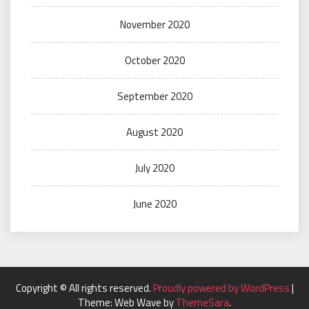
November 2020
October 2020
September 2020
August 2020
July 2020
June 2020
Copyright © All rights reserved.
Proudly powered by WordPress
|
Theme: Web Wave by
ThemeSara
.