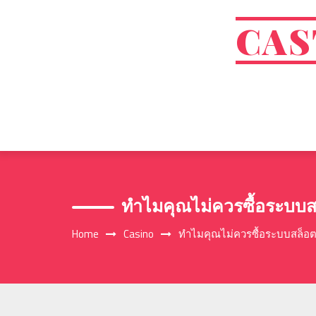
Skip
to
CAS
content
ทำไมคุณไม่ควรซื้อระบบ
Home
Casino
ทำไมคุณไม่ควรซื้อระบบสล็อ