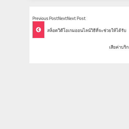
Previous PostNextNext Post
Post
สล็อตวิดีโอเกมออนไลน์วิธีที่จะช่วยให้ได้รับ
Navigation
เสียค่าบริก