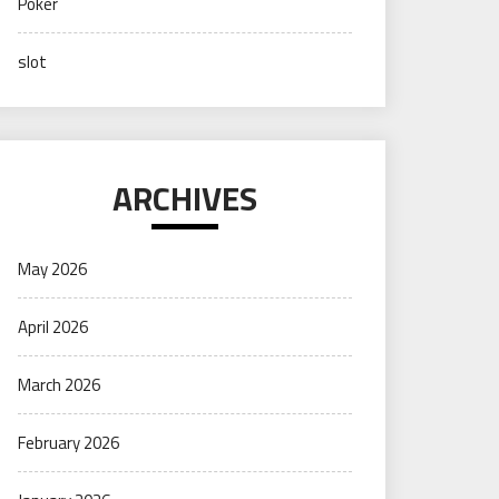
Poker
slot
ARCHIVES
May 2026
April 2026
March 2026
February 2026