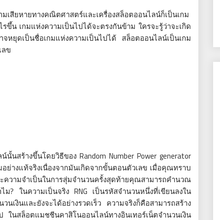
ความเสียหายทางคณิตศาสตร์และเครื่องสล็อตออนไลน์ก็เป็นเกม
ะไรขึ้น เกมแห่งความเป็นไปได้จะตรงกันข้าม ใครจะรู้ว่าจะเกิด
นอาจหยุดเป็นชื่อเกมแห่งความเป็นไปได้ สล็อตออนไลน์เป็นเกม
วเลข
นั้นสร้างขึ้นโดยวิธีของ Random Number Power generator
มอย่างแท้จริงเนื่องจากมันเกิดจากขั้นตอนตัวเลข เมื่อคุณทราบ
ะความจำเป็นในการสุ่มจำนวนครั้งสุดท้ายคุณสามารถคำนวณ
 ทำไม? ในความเป็นจริง RNG เป็นรหัสจำนวนหนึ่งที่เขียนลงใน
เงินและยังจะได้อย่างรวดเร็ว ความจริงก็คือสามารถสร้าง
ป ในสล็อตแมชชีนคาสิโนออนไลน์ทางอินเทอร์เน็ตจำนวนเงิน