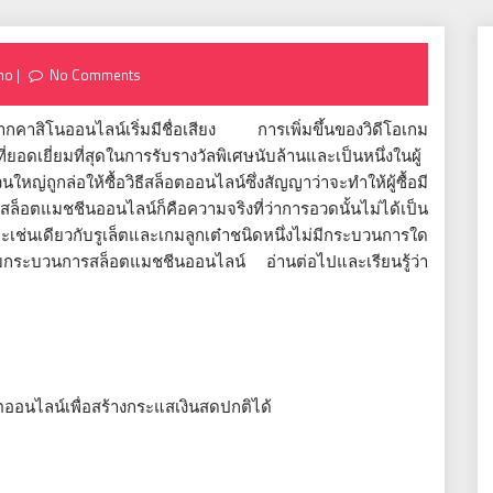
no
No Comments
จากคาสิโนออนไลน์เริ่มมีชื่อเสียง การเพิ่มขึ้นของวิดีโอเกม
ีที่ยอดเยี่ยมที่สุดในการรับรางวัลพิเศษนับล้านและเป็นหนึ่งในผู้
่ถูกล่อให้ซื้อวิธีสล็อตออนไลน์ซึ่งสัญญาว่าจะทำให้ผู้ซื้อมี
ตแมชชีนออนไลน์ก็คือความจริงที่ว่าการอวดนั้นไม่ได้เป็น
นเดียวกับรูเล็ตและเกมลูกเต๋าชนิดหนึ่งไม่มีกระบวนการใด
้รับกระบวนการสล็อตแมชชีนออนไลน์ อ่านต่อไปและเรียนรู้ว่า
ตออนไลน์เพื่อสร้างกระแสเงินสดปกติได้