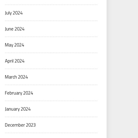
July 2024
June 2024
May 2024
April 2024
March 2024
February 2024
January 2024
December 2023