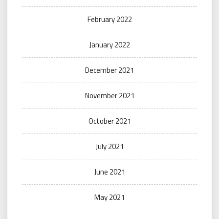
February 2022
January 2022
December 2021
November 2021
October 2021
July 2021
June 2021
May 2021