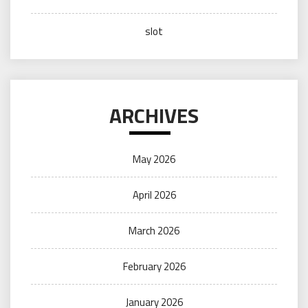
slot
ARCHIVES
May 2026
April 2026
March 2026
February 2026
January 2026