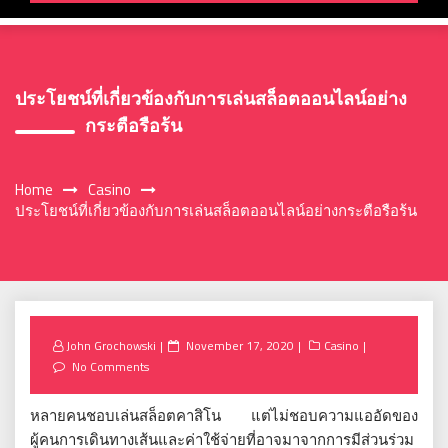
ประโยชน์ที่เกี่ยวข้องกับการเล่นสล็อตออนไลน์อย่าง
กระตือรือร้น
Home
Casino
ประโยชน์ที่เกี่ยวข้องกับการเล่นสล็อตออนไลน์อย่างกระตือรือร้น
Posted
John Grochowski
November 17, 2020
Casino
on
No Comments
หลายคนชอบเล่นสล็อตคาสิโน แต่ไม่ชอบความแออัดของ
ผู้คนการเดินทางเส้นและค่าใช้จ่ายที่อาจมาจากการมีส่วนร่วม