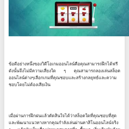
ข้อดีอย่างหนึ่งของวิดีโอเกมออนไลน์คือคุณสามารถฝึกได้ฟรี
ดังนั้นจึงไม่มีความเสี่ยงใด ๆ คุณสามารถลองเล่นสล็อต
ออนไลน์ต่างๆเลือกเกมที่คุณชอบและสร้างกลยุทธ์และความ
ชอบโดยไม่ต้องเสียเงิน
เมื่อผ่านการฝึกฝนแล้วตัดสินใจได้ว่าสล็อตใดที่คุณชอบที่สุด
และพัฒนาแนวทางหากคุณกำลังเล่นผ่านคาสิโนออนไลน์จริง