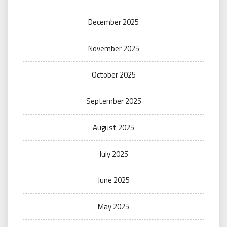
December 2025
November 2025
October 2025
September 2025
August 2025
July 2025
June 2025
May 2025