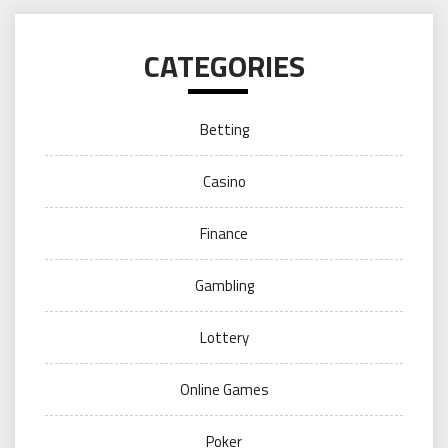
CATEGORIES
Betting
Casino
Finance
Gambling
Lottery
Online Games
Poker