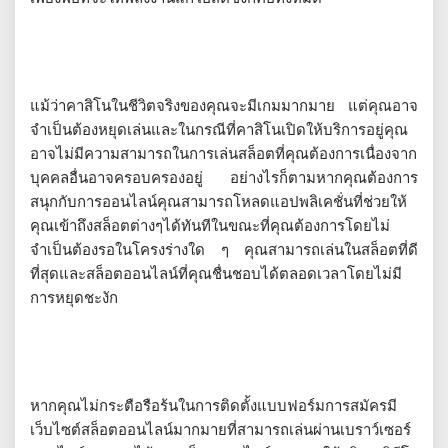
แม้ว่าคาสิโนในชีวิตจริงของคุณจะมีเกมมากมาย แต่คุณอาจ
จำเป็นต้องหยุดเล่นและในกรณีที่คาสิโนเปิดให้บริการอยู่คุณ
อาจไม่มีความสามารถในการเล่นสล็อตที่คุณต้องการเนื่องจาก
บุคคลอื่นอาจครอบครองอยู่ อย่างไรก็ตามหากคุณต้องการ
สนุกกับการออนไลน์คุณสามารถโหลดแอปพลิเคชั่นที่ช่วยให้
คุณเข้าถึงสล็อตต่างๆได้ทันทีในขณะที่คุณต้องการโดยไม่
จำเป็นต้องรอในโครงร่างใด ๆ คุณสามารถเล่นในสล็อตที่ดี
ที่สุดและสล็อตออนไลน์ที่คุณชื่นชอบได้ตลอดเวลาโดยไม่มี
การหยุดชะงัก
หากคุณไม่กระตือรือร้นในการติดตั้งแบบฟอร์มการสมัครมี
เว็บไซต์สล็อตออนไลน์มากมายที่สามารถเล่นผ่านเบราว์เซอร์