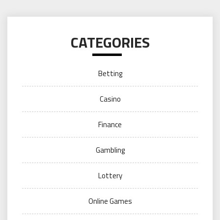
CATEGORIES
Betting
Casino
Finance
Gambling
Lottery
Online Games