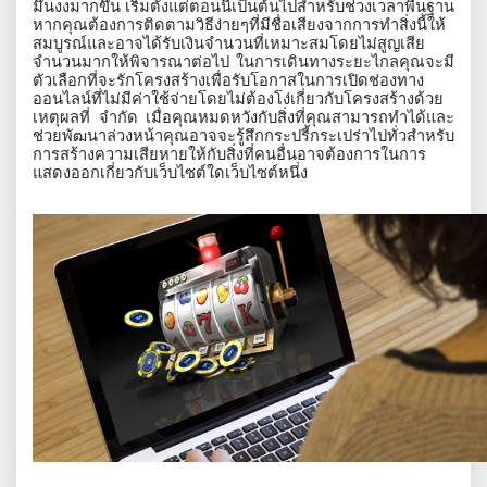
มึนงงมากขึ้น
เริ่มตั้งแต่ตอนนี้เป็นต้นไปสำหรับช่วงเวลาพื้นฐาน
หากคุณต้องการติดตามวิธีง่ายๆที่มีชื่อเสียงจากการทำสิ่งนี้ให้
สมบูรณ์และอาจได้รับเงินจำนวนที่เหมาะสมโดยไม่สูญเสีย
จำนวนมากให้พิจารณาต่อไป
ในการเดินทางระยะไกลคุณจะมี
ตัวเลือกที่จะรักโครงสร้างเพื่อรับโอกาสในการเปิดช่องทาง
ออนไลน์ที่ไม่มีค่าใช้จ่ายโดยไม่ต้องโง่เกี่ยวกับโครงสร้างด้วย
เหตุผลที่
จำกัด
เมื่อคุณหมดหวังกับสิ่งที่คุณสามารถทำได้และ
ช่วยพัฒนาล่วงหน้าคุณอาจจะรู้สึกกระปรี้กระเปร่าไปทั่วสำหรับ
การสร้างความเสียหายให้กับสิ่งที่คนอื่นอาจต้องการในการ
แสดงออกเกี่ยวกับเว็บไซต์ใดเว็บไซต์หนึ่ง