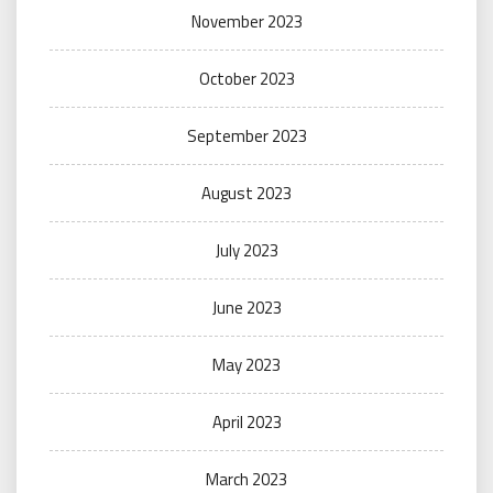
November 2023
October 2023
September 2023
August 2023
July 2023
June 2023
May 2023
April 2023
March 2023