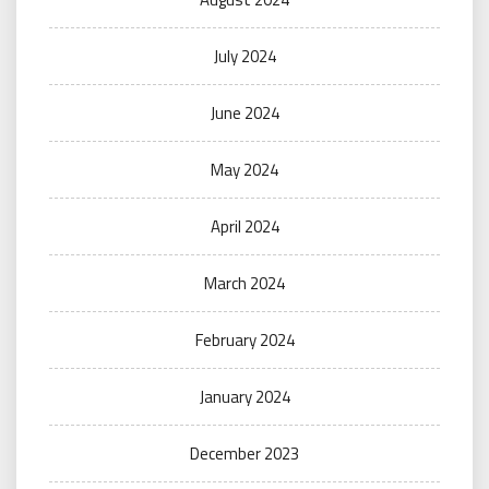
July 2024
June 2024
May 2024
April 2024
March 2024
February 2024
January 2024
December 2023