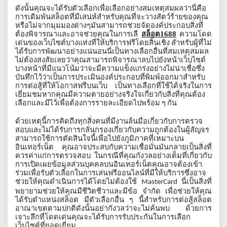
ดังนั้นคุณจะได้รับตัวเลือกเพื่อเลือกอย่างสมเหตุสมผลว่านี่คือ
การเดิมพันสล็อตที่มีเสน่ห์สำหรับคุณที่จะวางสัตว์ร้ายของคุณ
หรือไม่จากมุมมองต่างๆมันสามารถช่วยจัดองค์ประกอบสิ่งที่
ต้องพิจารณาและอาจช่วยคุณในการเลื
สล็อต1688
ความโดด
เด่นของเว็บไซต์บางแห่งที่ให้บริการฟรีโดยสิ้นเชิง
สำหรับผู้ที่ไม่
ได้รับการพัฒนาอย่างแน่นอนนี่เป็นทางเลือกอื่นที่สมเหตุสมผล
ไม่ต้องสงสัยเลยว่าคุณสามารถพิจารณาลบไปยังหน้าเว็บไซต์
บางหน้าที่มีแนวโน้มว่าจะมีความแข็งแกร่งอย่างไม่น่าเชื่อซึ่ง
บันทึกไว้ว่าเป็นการประเมินองค์ประกอบที่พิมพ์ออกมาสำหรับ
การต่อสู้ที่ให้โอกาสฟรีบนเว็บ
เป็นทางเลือกที่ใช้ได้จริงในการ
เยี่ยมชมหากคุณมีความตายอย่างจริงใจเกี่ยวกับสิ่งที่คุณต้อง
เลือกและมีไว้เพื่อต้องการรายละเอียดไปพร้อม
ๆ
กัน
ด้วยเหตุนี้การคิดถึงทุกสิ่งคนที่มีงานล้นมือเกี่ยวกับการตรวจ
สอบและไม่ได้รับการกลั่นกรองเกี่ยวกับความถูกต้องในผู้สัญจร
สามารถใช้การตัดสินใจนี้เพื่อไปยังภูมิภาคที่เหมาะบน
อินเทอร์เน็ต
คุณอาจประสบกับความเชื่อมั่นมันกลายเป็นสิ่งที่
ควรค่าแก่การตรวจสอบ
ในกรณีที่คุณกังวลอย่างเต็มที่เกี่ยวกับ
การเปิดเผยข้อมูลส่วนบุคคลบนอินเทอร์เน็ตคุณอาจต้องเข้า
ร่วมเพื่อรับตัวเลือกในการเล่นฟรีออนไลน์ที่มีให้บริการซึ่งอาจ
ช่วยให้คุณดำเนินการได้โดยไม่ต้องใช้
นี่เป็นสิ่งที่
MasterCard
พยายามช่วยให้คุณมีชีวิตชีวาและมีข้อ
จำกัด
เพื่อช่วยให้คุณ
ได้รับตำแหน่งสล็อต
มีตัวเลือกอื่น
ๆ
นี้สำหรับการต่อสู้สล็อต
อาณาเขตตามปกติดังนั้นอย่ากังวลว่าจะไม่ค้นพบ
ด้วยการ
เจาะลึกที่โดดเด่นคุณจะได้รับการรับประกันในการเลือก
เว็บไซต์ที่ยอดเยี่ยม