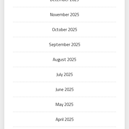
November 2025
October 2025
September 2025
August 2025
July 2025
June 2025
May 2025
April 2025