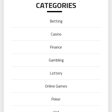
CATEGORIES
Betting
Casino
Finance
Gambling
Lottery
Online Games
Poker