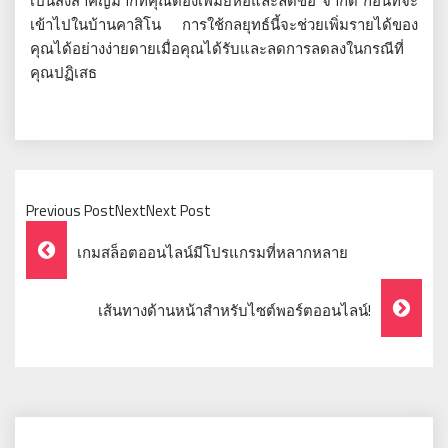
เป็นสิ่งสำคัญมากที่คุณต้องเพิ่มยี่ห้อและลดข้อ จำกัด ก่อนที่จะ
เข้าไปในบ้านคาสิโน การใช้กลยุทธ์นี้จะช่วยเพิ่มรายได้ของ
คุณได้อย่างง่ายดายเมื่อคุณได้รับและลดการลดลงในกรณีที่
คุณปฏิเสธ
Previous PostNextNext Post
Post
เกมสล็อตออนไลน์มีโปรแกรมที่หลากหลาย
Navigation
เส้นทางด้านหน้าสำหรับไซต์พอร์ตออนไลน์!