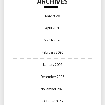
ARCHIVES
May 2026
April 2026
March 2026
February 2026
January 2026
December 2025
November 2025
October 2025