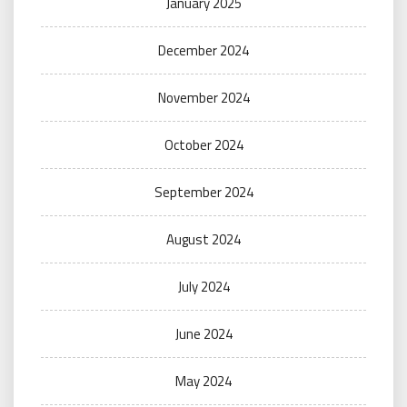
January 2025
December 2024
November 2024
October 2024
September 2024
August 2024
July 2024
June 2024
May 2024