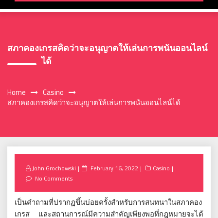
สภาคองเกรสคิดว่าจะอนุญาตให้เล่นการพนันออนไลน์
ได้
Home
Casino
สภาคองเกรสคิดว่าจะอนุญาตให้เล่นการพนันออนไลน์ได้
Posted
John Grochowski
February 16, 2022
Casino
on
No Comments
เป็นคำถามที่ปรากฏขึ้นบ่อยครั้งสำหรับการสนทนาในสภาคอง
เกรส และสถานการณ์มีความสำคัญเพียงพอที่กฎหมายจะได้