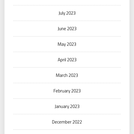
July 2023
June 2023
May 2023
April 2023
March 2023
February 2023
January 2023
December 2022