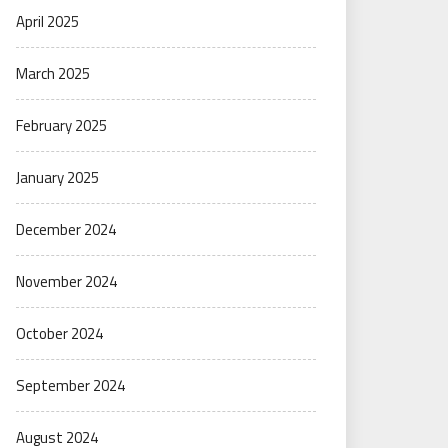
April 2025
March 2025
February 2025
January 2025
December 2024
November 2024
October 2024
September 2024
August 2024