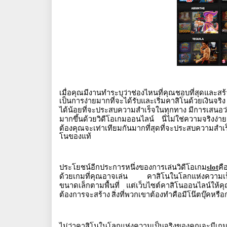
เมื่อคุณมีงานทำระบุว่าช่องไหนที่คุณชอบที่สุดและ
เป็นการง่ายมากที่จะได้รับและเริ่มคาสิโนด้วยเงินจริง
ได้น้อยที่จะประสบความสำเร็จในทุกทาง
มีการเสนอว
มากขึ้นด้วยวิดีโอเกมออนไลน์
นี่ไม่ใช่ความจริงง่า
ต้องคุณจะเท่าเทียมกันมากที่สุดที่จะประสบความสำ
โนของแท้
ประโยชน์อีกประการหนึ่งของการเล่นวิดีโอเกม
slot
คื
ด้วยเกมที่คุณอาจเล่น
คาสิโนในโลกแห่งความเป็
ขนาดเล็กตามพื้นที่
แต่เว็บไซต์คาสิโนออนไลน์ให้คุ
ต้องการจะสร้าง
สิ่งที่พวกเขาต้องทำคือมีโน๊ตบุ๊คหร
ไม่ว่าคาสิโนในโลกแห่งความเป็นจริงของคุณจะมีเ