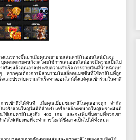
สร้างแนวทางขึ้นมาเมื่อคุณพยายามเล่นคาสิโนออนไลน์มันจะ
บุคคลหลายคนกังวลโดยใช้การเล่นออนไลน์อาจมีความเป็นไป
่าจริงๆแล้วคุณอาจประสบความสำเร็จ
การจ่ายเงินมีน้ำหนักเบา
ยๆ
หากคุณต้องการมีส่วนร่วมในสล็อตแมชชีนที่ใช้คาสิโนที่ถูก
เร็จและประสบความสำเร็จทางออนไลน์ตั้งแต่คุณเข้าร่วมในคาสิ
อการเข้าถึงได้ทันที
เมื่อคุณเยี่ยมชมคาสิโนคุณอาจถูก
จำกัด
นจริงส่วนใหญ่ไม่มีที่สำหรับเครื่องสล็อตขนาดใหญ่เพราะมันมี
ณใช้เกมคาสิโนสูงถึง
เกม
และจะเพิ่มขึ้นตามที่พวกเขา
400
ือกำลังไฟเพียงพอที่จะทำการโฮสต์ซึ่งอาจเป็นไปได้ทั้งหมด
กมมากมายคุณอาจต้องหยุดเล่นและหากคาสิโนของคุณเปิดใช้