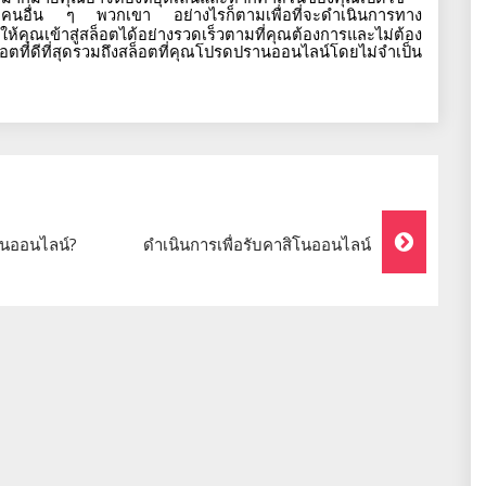
คนอื่น
ๆ
พวกเขา
อย่างไรก็ตามเพื่อที่จะดำเนินการทาง
วยให้คุณเข้าสู่สล็อตได้อย่างรวดเร็วตามที่คุณต้องการและไม่ต้อง
อตที่ดีที่สุดรวมถึงสล็อตที่คุณโปรดปรานออนไลน์โดยไม่จำเป็น
นออนไลน์?
ดำเนินการเพื่อรับคาสิโนออนไลน์