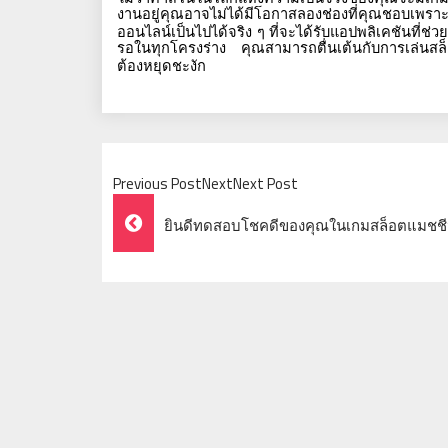
งานอยู่คุณอาจไม่ได้มีโอกาสลองช่องที่คุณชอบเพราะ
ออนไลน์เป็นไปได้จริง
ๆ
ที่จะได้รับแอปพลิเคชันที่ช่
รอในทุกโครงร่าง
คุณสามารถตื่นเต้นกับการเล่นสล็
ต้องหยุดชะงัก
Previous PostNextNext Post
Post
ยินดีทดสอบโชคดีของคุณในเกมสล็อตแมชชี
Navigation