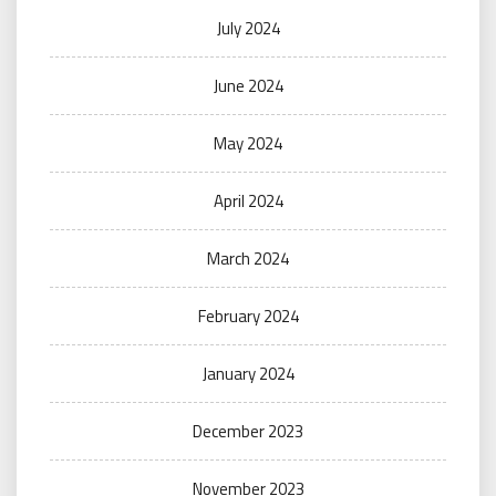
July 2024
June 2024
May 2024
April 2024
March 2024
February 2024
January 2024
December 2023
November 2023