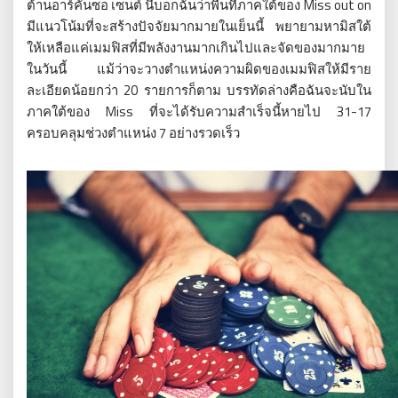
ต้านอาร์คันซอ เซนต์ นี่บอกฉันว่าพื้นที่ภาคใต้ของ Miss out on
มีแนวโน้มที่จะสร้างปัจจัยมากมายในเย็นนี้ พยายามหามิสใต้
ให้เหลือแค่เมมฟิสที่มีพลังงานมากเกินไปและจัดของมากมาย
ในวันนี้ แม้ว่าจะวางตำแหน่งความผิดของเมมฟิสให้มีราย
ละเอียดน้อยกว่า 20 รายการก็ตาม บรรทัดล่างคือฉันจะนับใน
ภาคใต้ของ Miss ที่จะได้รับความสำเร็จนี้หายไป 31-17
ครอบคลุมช่วงตำแหน่ง 7 อย่างรวดเร็ว