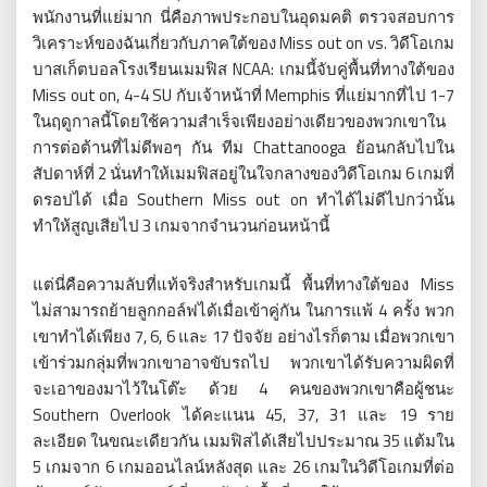
พนักงานที่แย่มาก นี่คือภาพประกอบในอุดมคติ ตรวจสอบการ
วิเคราะห์ของฉันเกี่ยวกับภาคใต้ของ Miss out on vs. วิดีโอเกม
บาสเก็ตบอลโรงเรียนเมมฟิส NCAA: เกมนี้จับคู่พื้นที่ทางใต้ของ
Miss out on, 4-4 SU กับเจ้าหน้าที่ Memphis ที่แย่มากที่ไป 1-7
ในฤดูกาลนี้โดยใช้ความสำเร็จเพียงอย่างเดียวของพวกเขาใน
การต่อต้านที่ไม่ดีพอๆ กัน ทีม Chattanooga ย้อนกลับไปใน
สัปดาห์ที่ 2 นั่นทำให้เมมฟิสอยู่ในใจกลางของวิดีโอเกม 6 เกมที่
ดรอปได้ เมื่อ Southern Miss out on ทำได้ไม่ดีไปกว่านั้น
ทำให้สูญเสียไป 3 เกมจากจำนวนก่อนหน้านี้
แต่นี่คือความลับที่แท้จริงสำหรับเกมนี้ พื้นที่ทางใต้ของ Miss
ไม่สามารถย้ายลูกกอล์ฟได้เมื่อเข้าคู่กัน ในการแพ้ 4 ครั้ง พวก
เขาทำได้เพียง 7, 6, 6 และ 17 ปัจจัย อย่างไรก็ตาม เมื่อพวกเขา
เข้าร่วมกลุ่มที่พวกเขาอาจขับรถไป พวกเขาได้รับความผิดที่
จะเอาของมาไว้ในโต๊ะ ด้วย 4 คนของพวกเขาคือผู้ชนะ
Southern Overlook ได้คะแนน 45, 37, 31 และ 19 ราย
ละเอียด ในขณะเดียวกัน เมมฟิสได้เสียไปประมาณ 35 แต้มใน
5 เกมจาก 6 เกมออนไลน์หลังสุด และ 26 เกมในวิดีโอเกมที่ต่อ