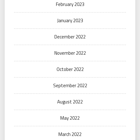
February 2023
January 2023
December 2022
November 2022
October 2022
September 2022
August 2022
May 2022
March 2022